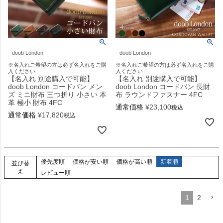
doob London
doob London
※名入れご希望の方は必ず名入れをご購
※名入れご希望の方は必ず名入れをご購
入ください
入ください
【名入れ 別途購入で可能】
【名入れ 別途購入で可能】
doob London コードバン メン
doob London コードバン 長財
ズ ミニ財布 三つ折り 小さい 本
布 ラウンドファスナー 4FC
革 極小 財布 4FC
通常価格
¥
23,100
税込
通常価格
¥
17,820
税込
優先度順
価格が安い順
価格が高い順
新着順
並び替
え
レビュー順
1
2