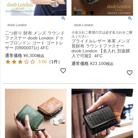
doob London
doob London
二つ折り 財布 メンズ ラウンド
※名入れご希望の方は必ず名入れをご購
入ください
ファスナー doob London ドゥ
ブライドルレザー 本革 メンズ
ーブロンドン ゴート ゴートレ
長財布 ラウンドファスナー
ザー (09000071r) 4FC
doob London 【名入れ 別途購
通常価格
¥
6,300
入で可能】 4FC
税込
3.00
（1件）
通常価格
¥
23,100
税込