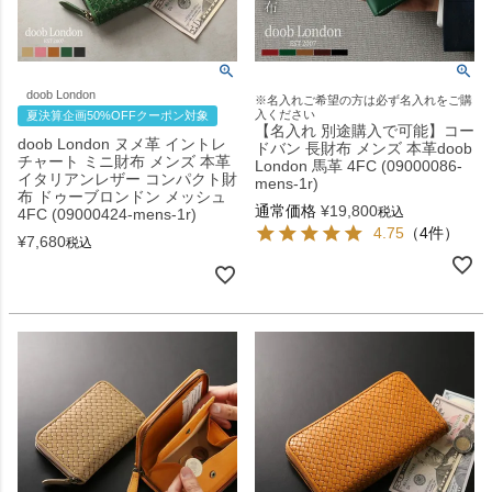
doob London
※名入れご希望の方は必ず名入れをご購
入ください
夏決算企画50%OFFクーポン対象
【名入れ 別途購入で可能】コー
doob London ヌメ革 イントレ
ドバン 長財布 メンズ 本革doob
チャート ミニ財布 メンズ 本革
London 馬革 4FC (09000086-
イタリアンレザー コンパクト財
mens-1r)
布 ドゥーブロンドン メッシュ
通常価格
¥
19,800
税込
4FC (09000424-mens-1r)
4.75
（4件）
¥
7,680
税込