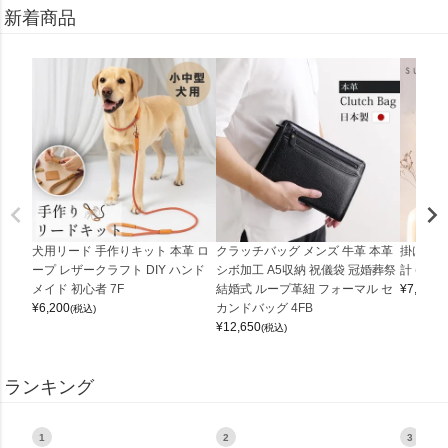
新着商品
犬用リード 手作りキット 本革 ロ
クラッチバッグ メンズ 牛革 本革
掛け時計
ープ レザークラフト DIY ハンド
シボ加工 A5収納 祝儀袋 冠婚葬祭
計 (0900
メイド 初心者 7F
結婚式 ループ革紐 フォーマル セ
¥
7,150
(
¥
6,200
カンドバッグ 4FB
(税込)
¥
12,650
(税込)
ランキング
1
2
3