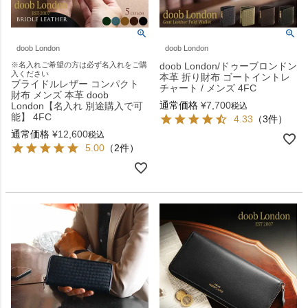
doob London
doob London
※名入れご希望の方は必ず名入れをご購
doob London/ドゥーブロンドン
入ください
本革 折り財布 ゴートイントレ
ブライドルレザー コンパクト
チャート / メンズ 4FC
財布 メンズ 本革 doob
通常価格
¥
7,700
London【名入れ 別途購入で可
税込
能】 4FC
4.33
（3件）
通常価格
¥
12,600
税込
5.00
（2件）