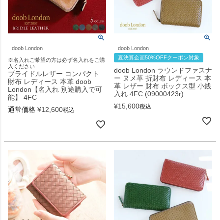
doob London
doob London
夏決算企画50%OFFクーポン対象
※名入れご希望の方は必ず名入れをご購
入ください
doob London ラウンドファスナ
ブライドルレザー コンパクト
ー ヌメ革 折財布 レディース 本
財布 レディース 本革 doob
革 レザー 財布 ボックス型 小銭
London【名入れ 別途購入で可
入れ 4FC (09000423r)
能】 4FC
¥
15,600
税込
通常価格
¥
12,600
税込