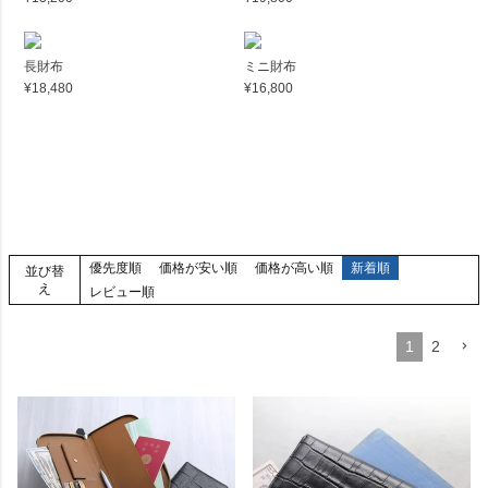
長財布
ミニ財布
¥18,480
¥16,800
優先度順
価格が安い順
価格が高い順
新着順
並び替
え
レビュー順
1
2