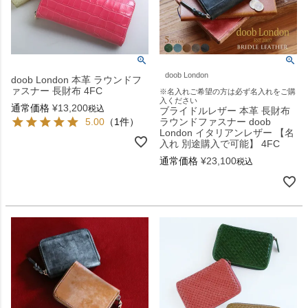
doob London
doob London 本革 ラウンドフ
ァスナー 長財布 4FC
※名入れご希望の方は必ず名入れをご購
入ください
通常価格
¥
13,200
税込
ブライドルレザー 本革 長財布
5.00
（1件）
ラウンドファスナー doob
London イタリアンレザー 【名
入れ 別途購入で可能】 4FC
通常価格
¥
23,100
税込