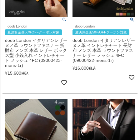
doob London
doob London
夏決算企画50%OFFクーポン対象
夏決算企画50%OFFクーポン対象
doob London イタリアンレザー
doob London イタリアンレザー
ヌメ革 ラウンドファスナー 折
ヌメ革 イントレチャート 長財
財布 メンズ 本革 レザー ボック
布 メンズ 本革 ラウンドファス
ス型 小銭入れ イントレチャー
ナー レザー メッシュ 4FC
ト メッシュ 4FC (09000423-
(09000422-mens-1r)
mens-1r)
¥
16,800
税込
¥
15,600
税込