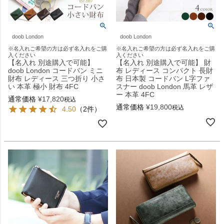
doob London
doob London
※名入れご希望の方は必ず名入れをご購
※名入れご希望の方は必ず名入れをご購
入ください
入ください
【名入れ 別途購入で可能】
【名入れ 別途購入で可能】 財
doob London コードバン ミニ
布 レディース コンパクト 長財
財布 レディース 三つ折り 小さ
布 日本製 コードバン L字ファ
い 本革 極小 財布 4FC
スナー doob London 馬革 レザ
ー 本革 4FC
通常価格
¥
17,820
税込
通常価格
¥
19,800
税込
4.50
（2件）