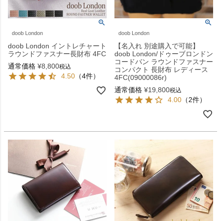
doob London
doob London
doob London イントレチャート
【名入れ 別途購入で可能】
ラウンドファスナー長財布 4FC
doob London/ドゥーブロンドン
コードバン ラウンドファスナー
通常価格
¥
8,800
税込
コンパクト 長財布 レディース
4.50
（4件）
4FC(09000086r)
通常価格
¥
19,800
税込
4.00
（2件）