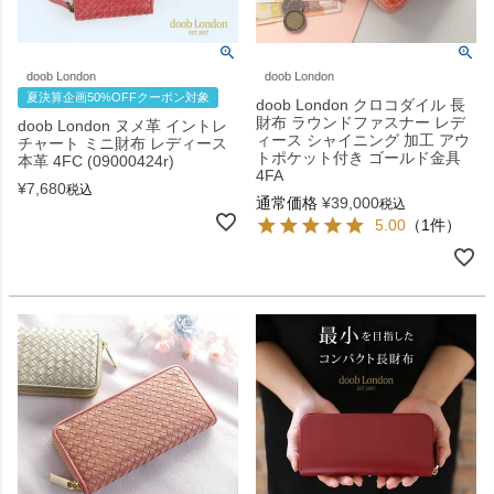
doob London
doob London
夏決算企画50%OFFクーポン対象
doob London クロコダイル 長
財布 ラウンドファスナー レデ
doob London ヌメ革 イントレ
ィース シャイニング 加工 アウ
チャート ミニ財布 レディース
トポケット付き ゴールド金具
本革 4FC (09000424r)
4FA
¥
7,680
税込
通常価格
¥
39,000
税込
5.00
（1件）