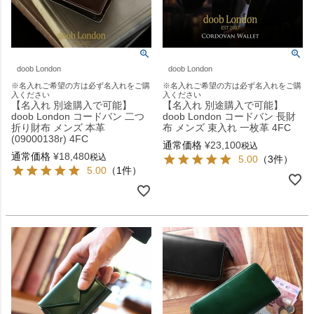
doob London
doob London
※名入れご希望の方は必ず名入れをご購
※名入れご希望の方は必ず名入れをご購
入ください
入ください
【名入れ 別途購入で可能】
【名入れ 別途購入で可能】
doob London コードバン 二つ
doob London コードバン 長財
折り財布 メンズ 本革
布 メンズ 束入れ 一枚革 4FC
(09000138r) 4FC
通常価格
¥
23,100
税込
通常価格
¥
18,480
税込
5.00
（3件）
5.00
（1件）