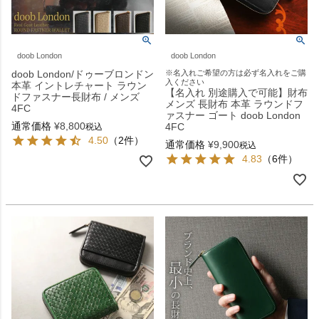
doob London
doob London
doob London/ドゥーブロンドン
※名入れご希望の方は必ず名入れをご購
入ください
本革 イントレチャート ラウン
【名入れ 別途購入で可能】財布
ドファスナー長財布 / メンズ
メンズ 長財布 本革 ラウンドフ
4FC
ァスナー ゴート doob London
通常価格
¥
8,800
4FC
税込
4.50
（2件）
通常価格
¥
9,900
税込
4.83
（6件）