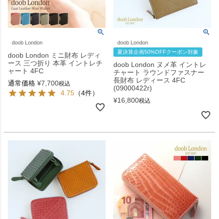
doob London
doob London
夏決算企画50%OFFクーポン対象
doob London ミニ財布 レディ
ース 三つ折り 本革 イントレチ
doob London ヌメ革 イントレ
ャート 4FC
チャート ラウンドファスナー
長財布 レディース 4FC
通常価格
¥
7,700
税込
(09000422r)
4.75
（4件）
¥
16,800
税込