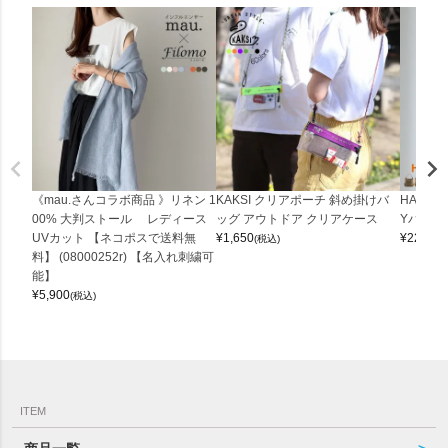
《mau.さんコラボ商品 》リネン 1
KAKSI クリアポーチ 斜め掛けバ
HALEI
00% 大判ストール レディース
ッグ アウトドア クリアケース
Yバッグ 
UVカット 【ネコポスで送料無
¥
1,650
¥
22,000
(税込)
料】 (08000252r) 【名入れ刺繍可
能】
¥
5,900
(税込)
ITEM