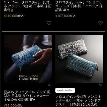
GranCroco クロコダイル 長財
クロコダイル 2way ハンドバッ
布 クラッチ 大きめ 日本製 保証
グ メンズ 日本製 ミニバッグ 保
書付き
証書 4FA
¥
110,000
¥
107,800
税込
税込
exotic leather
藍染め クロコダイル メンズ 長
財布 日本製 ラウドファスナー
クロコダイル 長財布 メンズ セ
本藍染め 保証書 4FA
ンター取り 一枚革 ラウンドフ
ァスナー 日本製 変わり染め
¥
99,000
税込