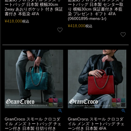
ートバッグ 日本製 横幅30cm
ートバッグ 日本製 センター取
2way あおりポケット 付き 保証
り 横幅30cm 保証書付き 本藍
書付き 本藍染 4FA
染 プレゼント ギフト 4FA
(06001895-mens-1r)
¥
418,000
税込
¥
418,000
税込
GranCroco スモール クロコダ
GranCroco スモール クロコダ
イル メンズ トートバッグ チェ
イル メンズ トートバッグ チェ
ーン付き 日本製 仕切り付き
ーン付き 日本製 4FA