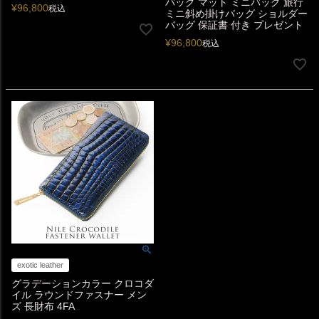
バッグ マット ミニバッグ 旅行
¥
96,800
税込
ミニ斜め掛けバッグ ショルダー
バッグ 保証書 付き プレゼント
¥
96,800
税込
exotic leather
グラデーションカラー クロコダ
イル ラウンドファスナー メン
ズ 長財布 4FA