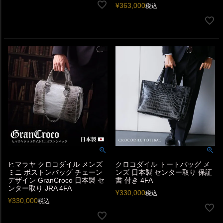
¥
363,000
税込
ヒマラヤ クロコダイル メンズ
クロコダイル トートバッグ メ
ミニ ボストンバッグ チェーン
ンズ 日本製 センター取り 保証
デザイン GranCroco 日本製 セ
書 付き 4FA
ンター取り JRA 4FA
¥
330,000
税込
¥
330,000
税込