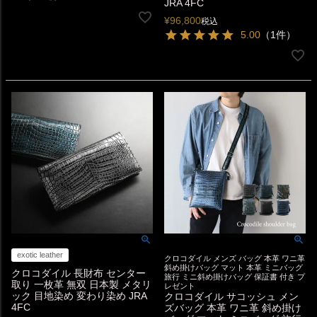
JRA 4FC
¥
96,800
税込
5.00
（1件）
exotic leather
クロコダイル メンズ バッグ 本革 ワニ革
斜め掛けバッグ マット 本革 ミニバッグ
クロコダイル 長財布 センター
旅行 ミニ斜め掛けバッグ 保証書 付き プ
取り 一枚革 無双 日本製 メタリ
レゼント
ック 目地染め 変わり染め JRA
クロコダイル サコッシュ メン
4FC
ズバッグ 本革 ワニ革 斜め掛け