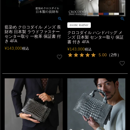
exotic leather
藍染め クロコダイル メンズ 長
財布 日本製 ラウドファスナー
クロコダイル ハンドバッグ メ
センター取り 一枚革 保証書 付
ンズ 日本製 センター取り 保証
き 4FA
書 付き 4FA
¥
143,000
税込
¥
143,000
税込
5.00
（2件）