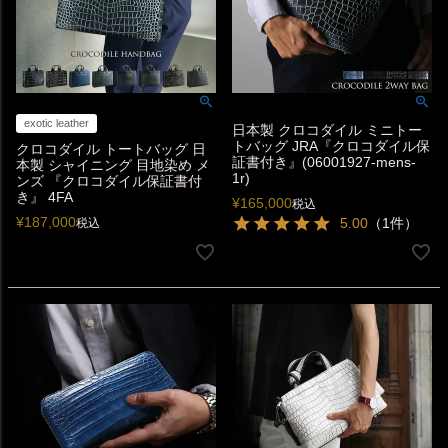
exotic leather
日本製 クロコダイル ミニトー
トバッグ JRA『クロコダイル保
クロコダイル トートバッグ 日
証書付き』(06001927-mens-
本製 シャイニング 目地染め メ
1r)
ンズ 『クロコダイル保証書付
き』 4FA
¥
165,000
税込
¥
187,000
5.00
（1件）
税込