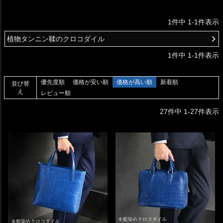
1
件中
1
-
1
件表示
植物タンニン鞣のクロコダイル
1
件中
1
-
1
件表示
優先度順
価格が安い順
価格が高い順
新着順
並び替
え
レビュー順
27
件中
1
-
27
件表示