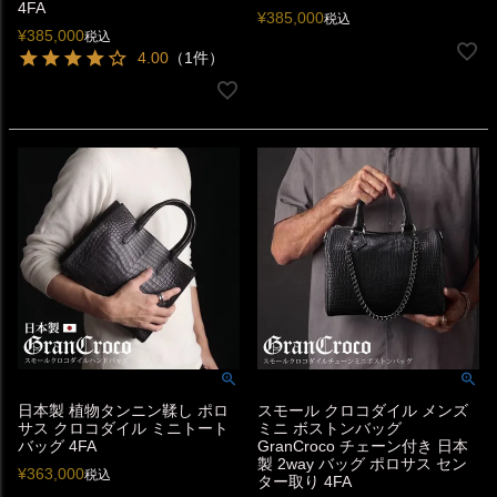
4FA
¥
385,000
税込
¥
385,000
税込
4.00
（1件）
日本製 植物タンニン鞣し ポロ
スモール クロコダイル メンズ
サス クロコダイル ミニトート
ミニ ボストンバッグ
バッグ 4FA
GranCroco チェーン付き 日本
製 2way バッグ ポロサス セン
¥
363,000
税込
ター取り 4FA