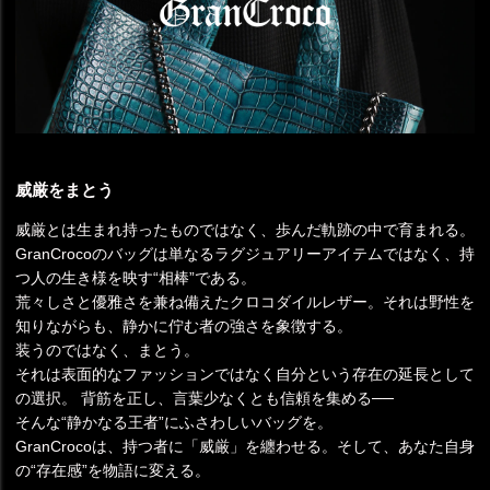
威厳をまとう
威厳とは生まれ持ったものではなく、歩んだ軌跡の中で育まれる。
GranCrocoのバッグは単なるラグジュアリーアイテムではなく、持
つ人の生き様を映す“相棒”である。
荒々しさと優雅さを兼ね備えたクロコダイルレザー。それは野性を
知りながらも、静かに佇む者の強さを象徴する。
装うのではなく、まとう。
それは表面的なファッションではなく自分という存在の延長として
の選択。 背筋を正し、言葉少なくとも信頼を集める──
そんな“静かなる王者”にふさわしいバッグを。
GranCrocoは、持つ者に「威厳」を纏わせる。そして、あなた自身
の“存在感”を物語に変える。