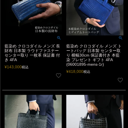
藍染め クロコダイル メンズ 長
藍染め クロコダイル メンズ ト
財布 日本製 ラウドファスナー
ートバッグ 日本製 センター取
センター取り 一枚革 保証書 付
り 横幅30cm 保証書付き 本藍
き 4FA
染 プレゼント ギフト 4FA
(06001895-mens-1r)
¥
143,000
税込
¥
418,000
税込