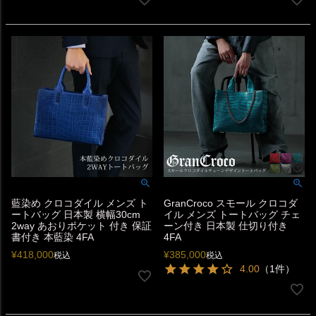
藍染め クロコダイル メンズ ト
GranCroco スモール クロコダ
ートバッグ 日本製 横幅30cm
イル メンズ トートバッグ チェ
2way あおりポケット 付き 保証
ーン付き 日本製 仕切り付き
書付き 本藍染 4FA
4FA
¥
418,000
¥
385,000
税込
税込
4.00
（1件）