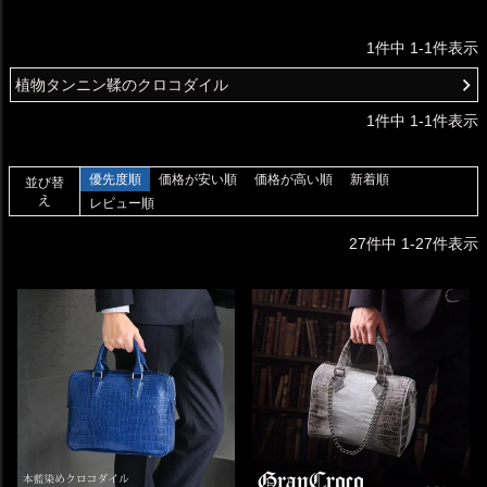
1
件中
1
-
1
件表示
植物タンニン鞣のクロコダイル
1
件中
1
-
1
件表示
優先度順
価格が安い順
価格が高い順
新着順
並び替
え
レビュー順
27
件中
1
-
27
件表示