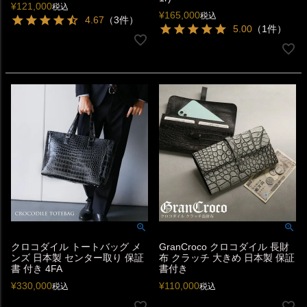
¥
121,000
税込
¥
165,000
税込
4.67
（3件）
5.00
（1件）
クロコダイル トートバッグ メ
GranCroco クロコダイル 長財
ンズ 日本製 センター取り 保証
布 クラッチ 大きめ 日本製 保証
書 付き 4FA
書付き
¥
330,000
¥
110,000
税込
税込