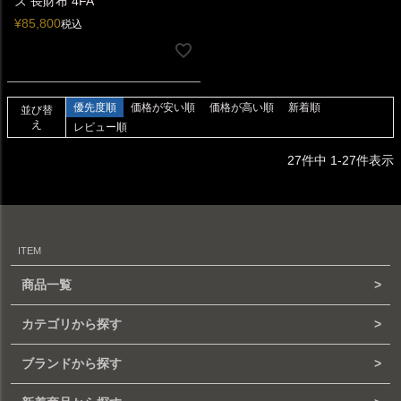
ズ 長財布 4FA
¥
85,800
税込
優先度順
価格が安い順
価格が高い順
新着順
並び替
え
レビュー順
27
件中
1
-
27
件表示
ITEM
商品一覧
カテゴリから探す
ブランドから探す