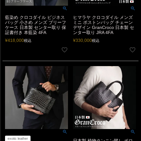
藍染め クロコダイル ビジネス
ヒマラヤ クロコダイル メンズ
バッグ 小さめ メンズ ブリーフ
ミニ ボストンバッグ チェーン
ケース 日本製 センター取り 保
デザイン GranCroco 日本製 セ
証書付き 本藍染 4FA
ンター取り JRA 4FA
¥
418,000
¥
330,000
税込
税込
exotic leather
日本製 植物タンニン鞣し ポロ