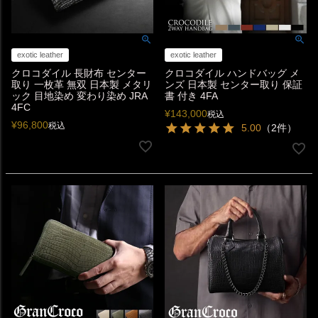
exotic leather
exotic leather
クロコダイル 長財布 センター
クロコダイル ハンドバッグ メ
取り 一枚革 無双 日本製 メタリ
ンズ 日本製 センター取り 保証
ック 目地染め 変わり染め JRA
書 付き 4FA
4FC
¥
143,000
税込
¥
96,800
税込
5.00
（2件）