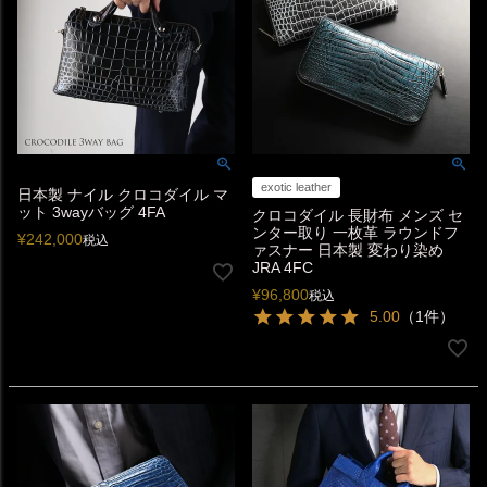
exotic leather
日本製 ナイル クロコダイル マ
ット 3wayバッグ 4FA
クロコダイル 長財布 メンズ セ
ンター取り 一枚革 ラウンドフ
¥
242,000
税込
ァスナー 日本製 変わり染め
JRA 4FC
¥
96,800
税込
5.00
（1件）