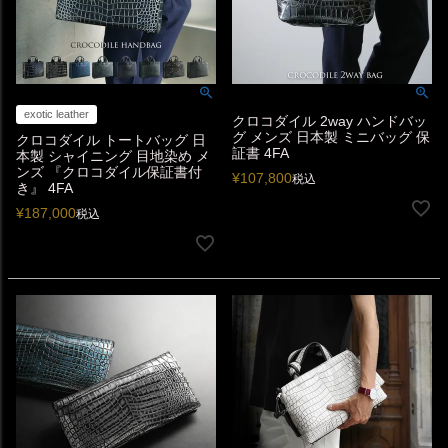
exotic leather
クロコダイル 2way ハンドバッ
グ メンズ 日本製 ミニバッグ 保
クロコダイル トートバッグ 日
証書 4FA
本製 シャイニング 目地染め メ
ンズ 『クロコダイル保証書付
¥
107,800
税込
き』 4FA
¥
187,000
税込