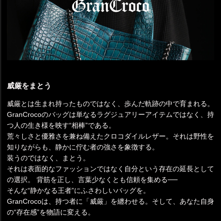
威厳をまとう
威厳とは生まれ持ったものではなく、歩んだ軌跡の中で育まれる。
GranCrocoのバッグは単なるラグジュアリーアイテムではなく、持
つ人の生き様を映す“相棒”である。
荒々しさと優雅さを兼ね備えたクロコダイルレザー。それは野性を
知りながらも、静かに佇む者の強さを象徴する。
装うのではなく、まとう。
それは表面的なファッションではなく自分という存在の延長として
の選択。 背筋を正し、言葉少なくとも信頼を集める──
そんな“静かなる王者”にふさわしいバッグを。
GranCrocoは、持つ者に「威厳」を纏わせる。そして、あなた自身
の“存在感”を物語に変える。