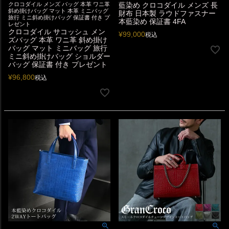
クロコダイル メンズ バッグ 本革 ワニ革
藍染め クロコダイル メンズ 長
斜め掛けバッグ マット 本革 ミニバッグ
財布 日本製 ラウドファスナー
旅行 ミニ斜め掛けバッグ 保証書 付き プ
本藍染め 保証書 4FA
レゼント
クロコダイル サコッシュ メン
¥
99,000
税込
ズバッグ 本革 ワニ革 斜め掛け
バッグ マット ミニバッグ 旅行
ミニ斜め掛けバッグ ショルダー
バッグ 保証書 付き プレゼント
¥
96,800
税込