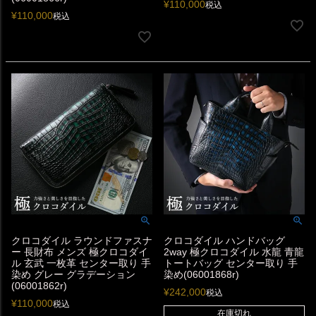
¥
110,000
税込
¥
110,000
税込
クロコダイル ラウンドファスナ
クロコダイル ハンドバッグ
ー 長財布 メンズ 極クロコダイ
2way 極クロコダイル 水龍 青龍
ル 玄武 一枚革 センター取り 手
トートバッグ センター取り 手
染め グレー グラデーション
染め(06001868r)
(06001862r)
¥
242,000
税込
¥
110,000
税込
在庫切れ