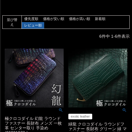
優先度順
価格が安い順
価格が高い順
新着順
並び替
え
レビュー順
6
件中
1
-
6
件表示
exotic leather
極クロコダイル 幻龍 ラウンド
ファスナー 長財布 メンズ 一枚
緑龍 クロコダイル ラウンドフ
革 センター取り 手染め
ァスナー 長財布 グリーン 緑 マ