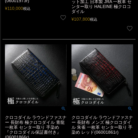
(06001973r)
ット加工 日本製 JRA 一枚革 セ
ンター取り HALEINE 極クロコ
¥
110,000
税込
ダイル
¥
107,800
税込
クロコダイル ラウンドファスナ
クロコダイル ラウンドファスナ
ー 長財布 極クロコダイル 青龍
ー 長財布 メンズ 極クロコダイ
一枚革 センター取り 手染め
ル 朱雀 一枚革 センター取り 手
『クロコダイル保証書付き』
染め レッド(06001861r)
(06001866r)