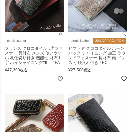
exotic leather
exotic leather
20%OFF COUPON
フランス クロコダイル L字ファ
ヒマラヤ クロコダイル ホーン
スナー 長財布 メンズ 使いやす
バック シャイニング 加工 ラウ
い 札仕切り付き 機能性 財布 l
ンドファスナー 長財布 頭 メン
字 ハイシャイニング加工 4FA
ズ 小銭入れ付き 4FC
¥
47,300
¥
27,500
税込
税込