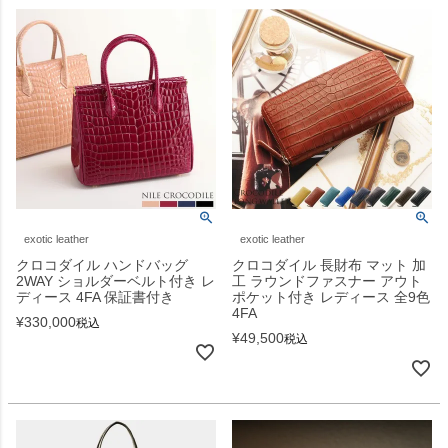
exotic leather
exotic leather
クロコダイル ハンドバッグ
クロコダイル 長財布 マット 加
2WAY ショルダーベルト付き レ
工 ラウンドファスナー アウト
ディース 4FA 保証書付き
ポケット付き レディース 全9色
4FA
¥
330,000
税込
¥
49,500
税込