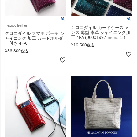
exotic leather
クロコダイル カードケース メ
ンズ 薄型 本革 シャイニング加
クロコダイル スマホ ポーチ シ
工 4FA (06001997-mens-1r)
ャイニング 加工 カードホルダ
ー付き 4FA
¥
16,500
税込
¥
36,300
税込