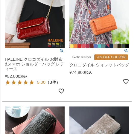
exotic leather
20%OFF COUPON
HALEINE クロコダイル お財布
&スマホ ショルダーバッグ レデ
クロコダイル ウォレットバッグ
ィース
¥
74,800
税込
¥
52,800
税込
5.00
（3件）