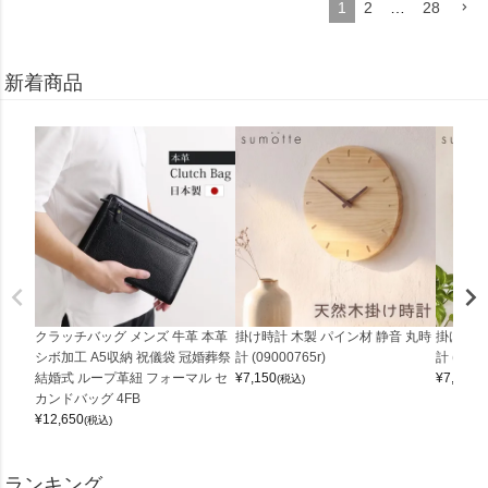
1
2
…
28
新着商品
クラッチバッグ メンズ 牛革 本革
掛け時計 木製 パイン材 静音 丸時
掛け時計
シボ加工 A5収納 祝儀袋 冠婚葬祭
計 (09000765r)
計 (0900
結婚式 ループ革紐 フォーマル セ
¥
7,150
¥
7,150
(税込)
(
カンドバッグ 4FB
¥
12,650
(税込)
ランキング