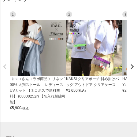
1
2
3
《mau.さんコラボ商品 》リネン 1
KAKSI クリアポーチ 斜め掛けバ
HALEI
00% 大判ストール レディース
ッグ アウトドア クリアケース
Yバッグ 
UVカット 【ネコポスで送料無
¥
1,650
¥
22,000
(税込)
料】 (08000252r) 【名入れ刺繍可
能】
¥
5,900
(税込)