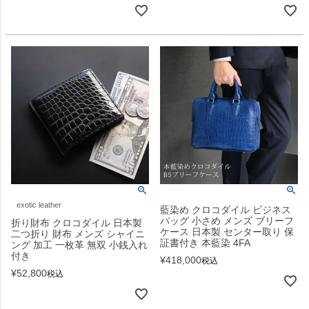
exotic leather
藍染め クロコダイル ビジネス
バッグ 小さめ メンズ ブリーフ
折り財布 クロコダイル 日本製
ケース 日本製 センター取り 保
二つ折り 財布 メンズ シャイニ
証書付き 本藍染 4FA
ング 加工 一枚革 無双 小銭入れ
付き
¥
418,000
税込
¥
52,800
税込