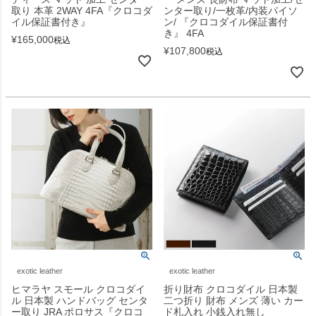
取り 本革 2WAY 4FA『クロコダ
ンター取り/一枚革/内装パイソ
イル保証書付き』
ン/ 『クロコダイル保証書付
き』 4FA
¥
165,000
税込
¥
107,800
税込
exotic leather
exotic leather
ヒマラヤ スモール クロコダイ
折り財布 クロコダイル 日本製
ル 日本製 ハンドバッグ センタ
二つ折り 財布 メンズ 薄い カー
ー取り JRA ポロサス『クロコ
ド札入れ 小銭入れ無し