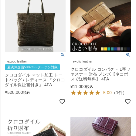
exotic leather
exotic leather
夏決算企画50%OFFクーポン対象
クロコダイル コンパクト L字フ
ァスナー 財布 メンズ【ネコポ
クロコダイル マット加工 トー
スで送料無料】 4FA
トバッグ / レディース 『クロコ
ダイル保証書付き』 4FA
¥
11,000
税込
¥
528,000
5.00
（1件）
税込