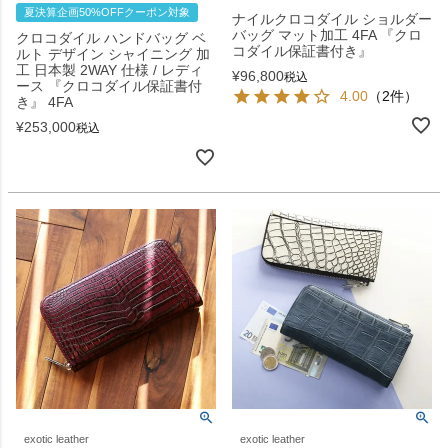
夏決算企画50%OFFクーポン対象
ナイルクロコダイル ショルダー
バッグ マット加工 4FA 『クロ
クロコダイル ハンドバッグ ベ
コダイル保証書付き』
ルト デザイン シャイニング 加
工 日本製 2WAY 仕様 / レディ
¥
96,800
税込
ース 『クロコダイル保証書付
4.00
（2件）
き』 4FA
¥
253,000
税込
exotic leather
exotic leather