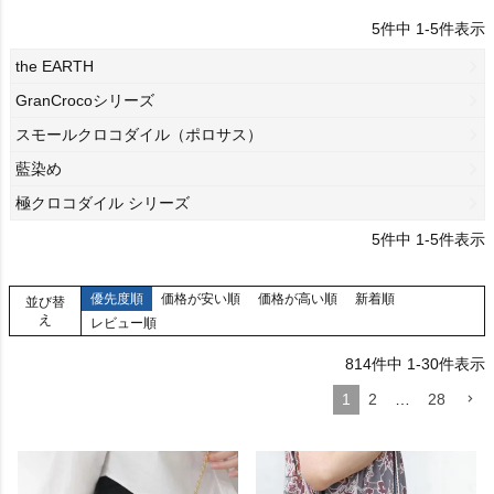
5
件中
1
-
5
件表示
the EARTH
GranCrocoシリーズ
スモールクロコダイル（ポロサス）
藍染め
極クロコダイル シリーズ
5
件中
1
-
5
件表示
優先度順
価格が安い順
価格が高い順
新着順
並び替
え
レビュー順
814
件中
1
-
30
件表示
1
2
…
28