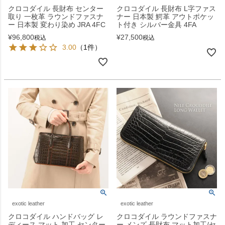
クロコダイル 長財布 センター
クロコダイル 長財布 L字ファス
取り 一枚革 ラウンドファスナ
ナー 日本製 鰐革 アウトポケッ
ー 日本製 変わり染め JRA 4FC
ト付き シルバー金具 4FA
¥
96,800
¥
27,500
税込
税込
3.00
（1件）
exotic leather
exotic leather
クロコダイル ハンドバッグ レ
クロコダイル ラウンドファスナ
ディース マット 加工 センター
ー メンズ 長財布 マット加工/セ