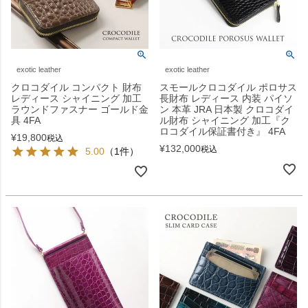
exotic leather
exotic leather
クロコダイル コンパクト 財布
スモールクロコダイル ポロサス
レディース シャイニング 加工
長財布 レディース 内装 パイソ
ラウンドファスナー ゴールド金
ン 本革 JRA 日本製 クロコダイ
具 4FA
ル財布 シャイニング 加工『ク
ロコダイル保証書付き』 4FA
¥
19,800
税込
¥
132,000
税込
5.00
（1件）