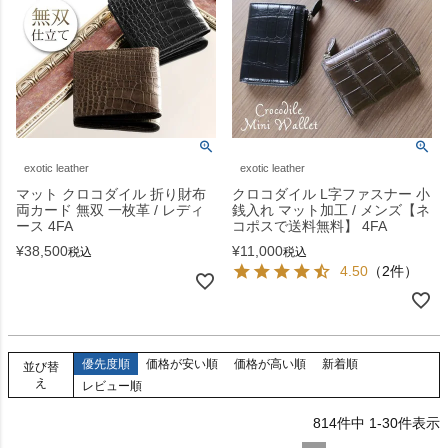
exotic leather
exotic leather
マット クロコダイル 折り財布
クロコダイル L字ファスナー 小
両カード 無双 一枚革 / レディ
銭入れ マット加工 / メンズ【ネ
ース 4FA
コポスで送料無料】 4FA
¥
38,500
¥
11,000
税込
税込
4.50
（2件）
優先度順
価格が安い順
価格が高い順
新着順
並び替
え
レビュー順
814
件中
1
-
30
件表示