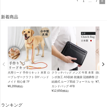
1
…
7
8
新着商品
犬用リード 手作りキット 本革 ロ
クラッチバッグ メンズ 牛革 本革
掛け時計
ープ レザークラフト DIY ハンド
シボ加工 A5収納 祝儀袋 冠婚葬祭
計 (0900
メイド 初心者 7F
結婚式 ループ革紐 フォーマル セ
¥
7,150
(
¥
6,200
カンドバッグ 4FB
(税込)
¥
12,650
(税込)
ランキング