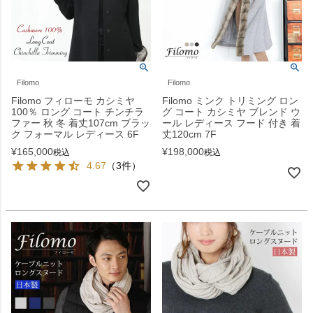
Filomo
Filomo
Filomo フィローモ カシミヤ
Filomo ミンク トリミング ロン
100％ ロング コート チンチラ
グ コート カシミヤ ブレンド ウ
ファー 秋 冬 着丈107cm ブラッ
ール レディース フード 付き 着
ク フォーマル レディース 6F
丈120cm 7F
¥
165,000
¥
198,000
税込
税込
4.67
（3件）