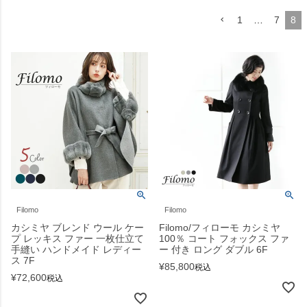
1
…
7
8
Filomo
Filomo
カシミヤ ブレンド ウール ケー
Filomo/フィローモ カシミヤ
プ レッキス ファー 一枚仕立て
100％ コート フォックス ファ
手縫い ハンドメイド レディー
ー 付き ロング ダブル 6F
ス 7F
¥
85,800
税込
¥
72,600
税込