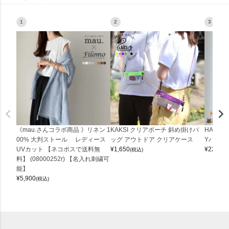
1
2
3
《mau.さんコラボ商品 》リネン 1
KAKSI クリアポーチ 斜め掛けバ
HALEI
00% 大判ストール レディース
ッグ アウトドア クリアケース
Yバッグ 
UVカット 【ネコポスで送料無
¥
1,650
¥
22,000
(税込)
料】 (08000252r) 【名入れ刺繍可
能】
¥
5,900
(税込)