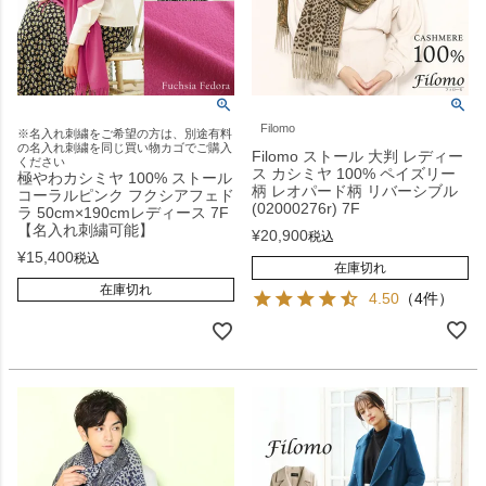
Filomo
※名入れ刺繍をご希望の方は、別途有料
の名入れ刺繍を同じ買い物カゴでご購入
Filomo ストール 大判 レディー
ください
ス カシミヤ 100% ペイズリー
極やわカシミヤ 100% ストール
柄 レオパード柄 リバーシブル
コーラルピンク フクシアフェド
(02000276r) 7F
ラ 50cm×190cmレディース 7F
【名入れ刺繍可能】
¥
20,900
税込
¥
15,400
税込
在庫切れ
在庫切れ
4.50
（4件）