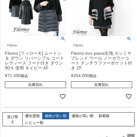
Filomo
Filomo
Filomo [フィローモ] ムートン
Filomo loro piana生地 カシミヤ
＆ ダウン リバーシブル コート
ブレンド ウール ノーカラーコ
レディース フード付き ダウン
ート チンチラファーポケット付
90％ 使用 ネイビー 6F
き ZF
¥
71,500
¥
264,000
税込
税込
在庫切れ
在庫切れ
優先度順
価格が安い順
価格が高い順
新着順
並び替
え
レビュー順