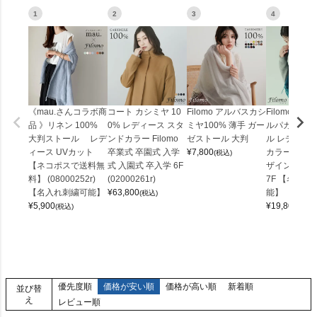
1
2
3
4
《mau.さんコラボ商
コート カシミヤ 10
Filomo アルバスカシ
Filomo カシ
品 》リネン 100%
0% レディース スタ
ミヤ100% 薄手 ガー
ルパカ 大判 
大判ストール レデ
ンドカラー Filomo
ゼストール 大判
ル レディース
ィース UVカット
卒業式 卒園式 入学
¥
7,800
カラー 抗菌 
(税込)
【ネコポスで送料無
式 入園式 卒入学 6F
ザイン 内モ
料】 (08000252r)
(02000261r)
7F 【名入れ
【名入れ刺繍可能】
¥
63,800
能】
(税込)
¥
5,900
¥
19,800
(税込)
(税込)
優先度順
価格が安い順
価格が高い順
新着順
並び替
え
レビュー順