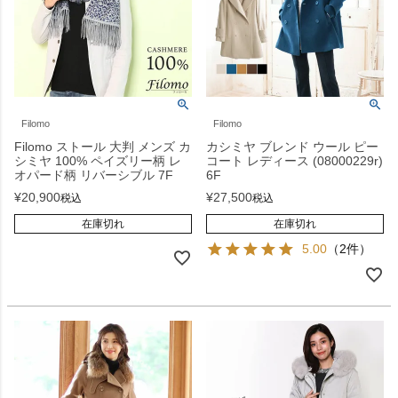
Filomo
Filomo
Filomo ストール 大判 メンズ カ
カシミヤ ブレンド ウール ピー
シミヤ 100% ペイズリー柄 レ
コート レディース (08000229r)
オパード柄 リバーシブル 7F
6F
¥
20,900
¥
27,500
税込
税込
在庫切れ
在庫切れ
5.00
（2件）