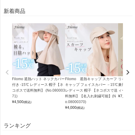
新着商品
Filomo 遮熱ハット ネックカバー
Filomo 遮熱キャップ スカーフ
リネン10
付き -15℃ レディース 帽子【ネ
キャップ フェイスカバー －15℃
兼用 母の
コポスで送料無料】 (No.080003
レディース 帽子 【ネコポスで送
ィース (gift
71)
料無料】【名入れ刺繍可能】(N
¥
7,000
(税
¥
4,500
o.08000370)
(税込)
¥
4,000
(税込)
ランキング