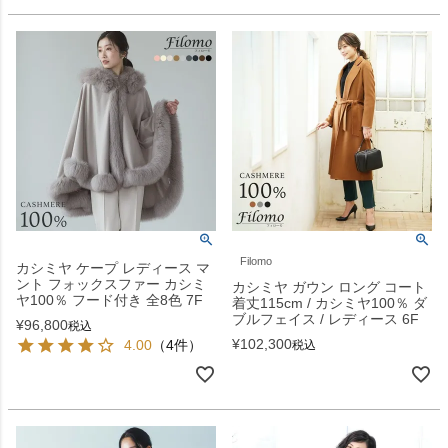
Filomo
カシミヤ ケープ レディース マ
ント フォックスファー カシミ
カシミヤ ガウン ロング コート
ヤ100％ フード付き 全8色 7F
着丈115cm / カシミヤ100％ ダ
ブルフェイス / レディース 6F
¥
96,800
税込
¥
102,300
4.00
（4件）
税込