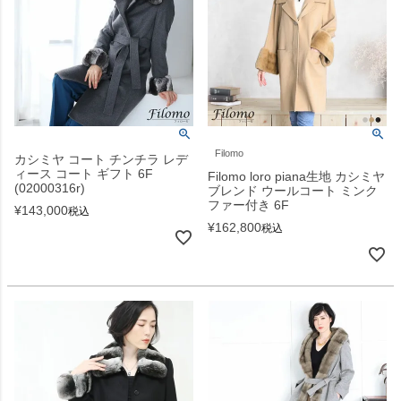
Filomo
カシミヤ コート チンチラ レデ
ィース コート ギフト 6F
Filomo loro piana生地 カシミヤ
(02000316r)
ブレンド ウールコート ミンク
ファー付き 6F
¥
143,000
税込
¥
162,800
税込