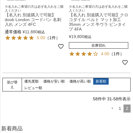
※名入れご希望の方は必ず名入れをご購
※名入れご希望の方は必ず名入れをご購
入ください
入ください
【名入れ 別途購入で可能】
【名入れ 別途購入で可能】クロ
doob London コードバン 名刺
コダイル ベルト マット加工
入れ メンズ 4FC
35mm メンズ 牛ウラ ピンタイ
プ 4FA
通常価格
¥
11,880
税込
¥
19,800
税込
5.00
（1件）
在庫切れ
4.00
（1件）
優先度順
価格が安い順
価格が高い順
新着順
並び替
え
レビュー順
58
件中
31
-
58
件表示
1
2
新着商品