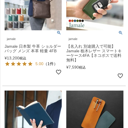
jamale
jamale
Jamale 日本製 牛革 ショルダー
【名入れ 別途購入で可能】
バッグ メンズ 本革 軽量 4FB
Jamale 栃木レザー スマートキ
ーケース4FA【ネコポスで送料
¥
13,200
税込
無料】
5.00
（1件）
¥
7,590
税込