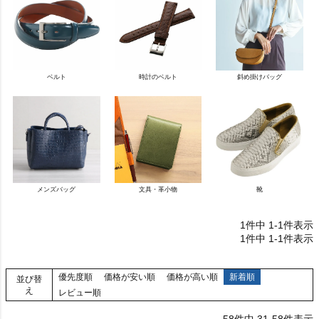
ベルト
時計のベルト
斜め掛けバッグ
メンズバッグ
文具・革小物
靴
1
件中
1
-
1
件表示
1
件中
1
-
1
件表示
優先度順
価格が安い順
価格が高い順
新着順
並び替
え
レビュー順