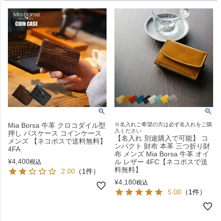
Mia Borsa 牛革 クロコダイル型
※名入れご希望の方は必ず名入れをご購
入ください
押し パスケース コインケース
【名入れ 別途購入で可能】 コ
メンズ 【ネコポスで送料無料】
ンパクト 財布 本革 三つ折り財
4FA
布 メンズ Mia Borsa 牛革 オイ
¥
4,400
ル レザー 4FC【ネコポスで送
税込
料無料】
2.00
（1件）
¥
4,180
税込
5.00
（1件）