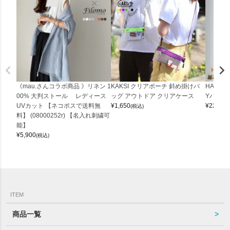
《mau.さんコラボ商品 》リネン 1
KAKSI クリアポーチ 斜め掛けバ
HALEI
00% 大判ストール レディース
ッグ アウトドア クリアケース
Yバッグ 
UVカット 【ネコポスで送料無
¥
1,650
¥
22,000
(税込)
料】 (08000252r) 【名入れ刺繍可
能】
¥
5,900
(税込)
ITEM
商品一覧