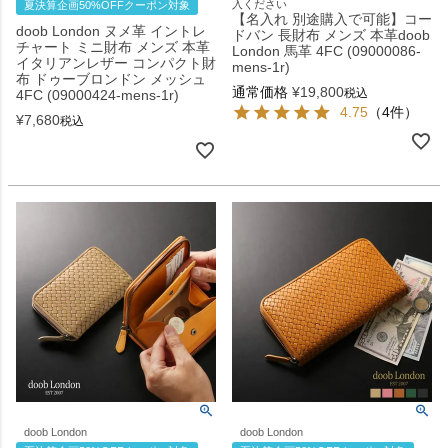
入ください
夏決算企画50%OFFクーポン対象
【名入れ 別途購入で可能】コー
doob London ヌメ革 イントレ
ドバン 長財布 メンズ 本革doob
チャート ミニ財布 メンズ 本革
London 馬革 4FC (09000086-
イタリアンレザー コンパクト財
mens-1r)
布 ドゥーブロンドン メッシュ
通常価格
¥
19,800
税込
4FC (09000424-mens-1r)
4.75
（4件）
¥
7,680
税込
doob London
doob London