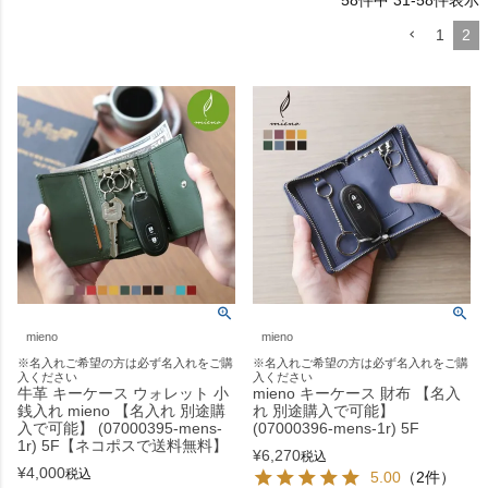
58
件中
31
-
58
件表示
1
2
mieno
mieno
※名入れご希望の方は必ず名入れをご購
※名入れご希望の方は必ず名入れをご購
入ください
入ください
牛革 キーケース ウォレット 小
mieno キーケース 財布 【名入
銭入れ mieno 【名入れ 別途購
れ 別途購入で可能】
入で可能】 (07000395-mens-
(07000396-mens-1r) 5F
1r) 5F【ネコポスで送料無料】
¥
6,270
税込
¥
4,000
税込
5.00
（2件）