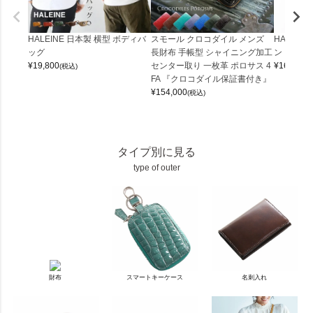
HALEINE 日本製 横型 ボディバ
スモール クロコダイル メンズ
HALEIN
ッグ
長財布 手帳型 シャイニング加工
ンドファス
¥
19,800
センター取り 一枚革 ポロサス 4
¥
16,500
(税込)
(
FA 『クロコダイル保証書付き』
¥
154,000
(税込)
タイプ別に見る
type of outer
財布
スマートキーケース
名刺入れ