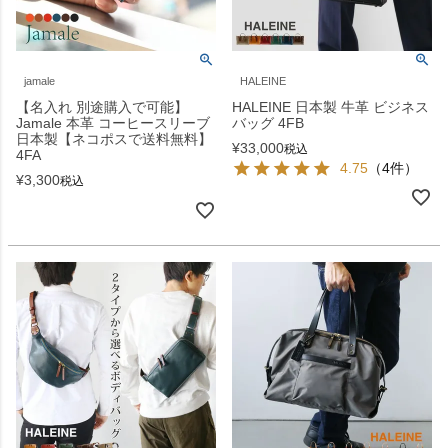
jamale
HALEINE
【名入れ 別途購入で可能】
HALEINE 日本製 牛革 ビジネス
Jamale 本革 コーヒースリーブ
バッグ 4FB
日本製【ネコポスで送料無料】
¥
33,000
税込
4FA
4.75
（4件）
¥
3,300
税込