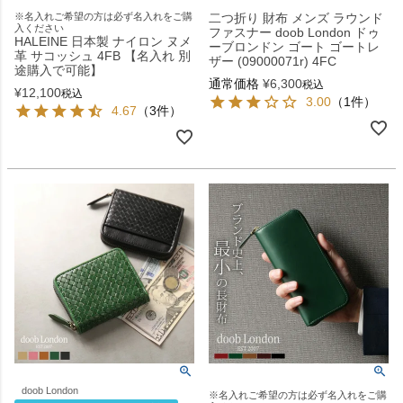
※名入れご希望の方は必ず名入れをご購
二つ折り 財布 メンズ ラウンド
入ください
ファスナー doob London ドゥ
HALEINE 日本製 ナイロン ヌメ
ーブロンドン ゴート ゴートレ
革 サコッシュ 4FB 【名入れ 別
ザー (09000071r) 4FC
途購入で可能】
通常価格
¥
6,300
税込
¥
12,100
税込
3.00
（1件）
4.67
（3件）
doob London
※名入れご希望の方は必ず名入れをご購