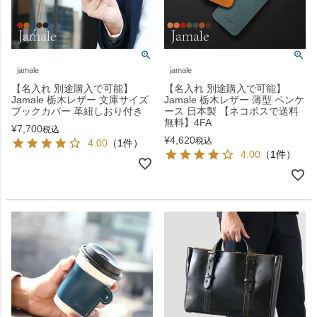
jamale
jamale
【名入れ 別途購入で可能】
【名入れ 別途購入で可能】
Jamale 栃木レザー 文庫サイズ
Jamale 栃木レザー 薄型 ペンケ
ブックカバー 革紐しおり付き
ース 日本製 【ネコポスで送料
無料】4FA
¥
7,700
税込
¥
4,620
税込
4.00
（1件）
4.00
（1件）