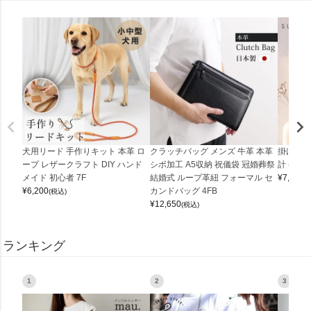
犬用リード 手作りキット 本革 ロ
クラッチバッグ メンズ 牛革 本革
掛け時計
ープ レザークラフト DIY ハンド
シボ加工 A5収納 祝儀袋 冠婚葬祭
計 (0900
メイド 初心者 7F
結婚式 ループ革紐 フォーマル セ
¥
7,150
(
¥
6,200
カンドバッグ 4FB
(税込)
¥
12,650
(税込)
ランキング
1
2
3