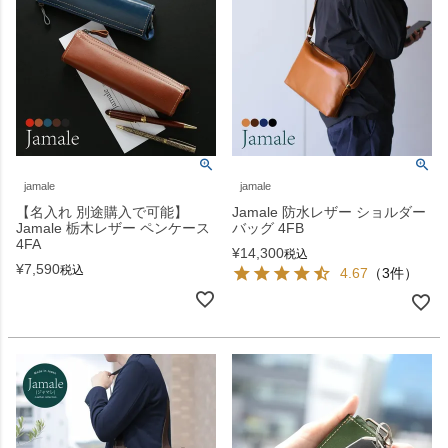
jamale
jamale
【名入れ 別途購入で可能】
Jamale 防水レザー ショルダー
Jamale 栃木レザー ペンケース
バッグ 4FB
4FA
¥
14,300
税込
¥
7,590
税込
4.67
（3件）