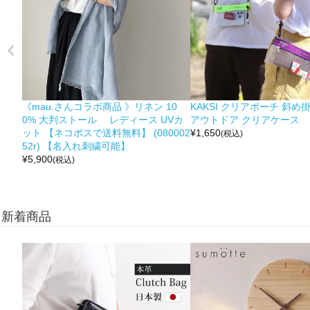
《mau.さんコラボ商品 》リネン 10
KAKSI クリアポーチ 斜め
0% 大判ストール レディース UVカ
アウトドア クリアケース
ット 【ネコポスで送料無料】 (080002
¥
1,650
(税込)
52r) 【名入れ刺繍可能】
¥
5,900
(税込)
新着商品