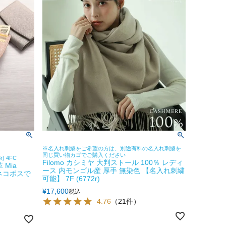
※名入れ刺繍をご希望の方は、別途有料の名入れ刺繍を
同じ買い物カゴでご購入ください
) 4FC
Filomo カシミヤ 大判ストール 100％ レディ
Mia
ース 内モンゴル産 厚手 無染色 【名入れ刺繍
【ネコポスで
可能】 7F (6772r)
¥
17,600
税込
4.76
（21件）