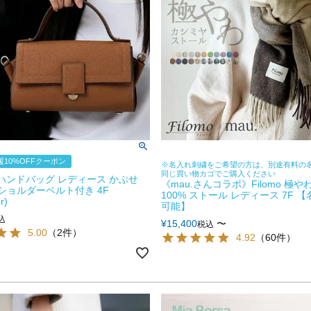
10%OFFクーポン
※名入れ刺繍をご希望の方は、別途有料の
同じ買い物カゴでご購入ください
E ハンドバッグ レディース かぶせ
《mau.さんコラボ》Filomo 極
 ショルダーベルト付き 4F
100% ストール レディース 7F 
r)
可能】
込
¥
15,400
〜
税込
5.00
（2件）
4.92
（60件）