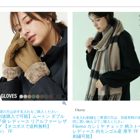
Filomo
望の方は必ず名入れをご購入ください
別途購入で可能】ムートン ダブル
※名入れ刺繍をご希望の方は、別途有料の
手袋 レディース リアルファー レザ
同じ買い物カゴでご購入ください
ブ 【ネコポスで送料無料】
Filomo カシミヤ チェック 柄ストー
6r） 7F
レディース 内モンゴル産 厚手 7F
刺繍可能】