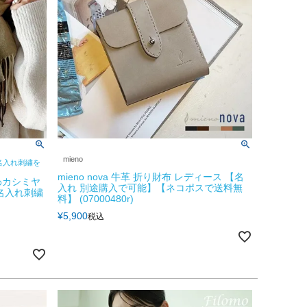
mieno
名入れ刺繍を
mieno nova 牛革 折り財布 レディース 【名
やわカシミヤ
入れ 別途購入で可能】【ネコポスで送料無
【名入れ刺繍
料】 (07000480r)
¥
5,900
税込