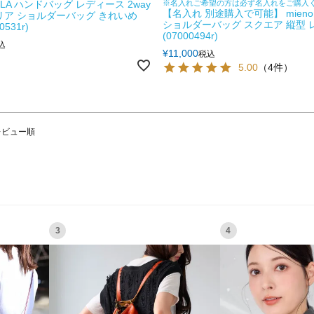
ELLA ハンドバッグ レディース 2way
※名入れご希望の方は必ず名入れをご購入
【名入れ 別途購入で可能】 mieno 
リア ショルダーバッグ きれいめ
ショルダーバッグ スクエア 縦型 
0531r)
(07000494r)
込
¥
11,000
税込
5.00
（4件）
レビュー順
3
4