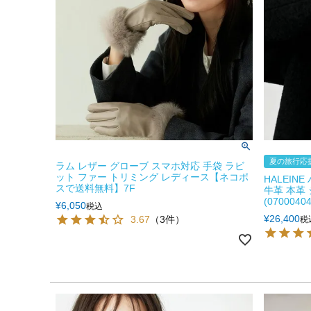
夏の旅行応援
ラム レザー グローブ スマホ対応 手袋 ラビ
ット ファー トリミング レディース【ネコポ
HALEIN
スで送料無料】7F
牛革 本革
(07000404
¥
6,050
税込
¥
26,400
3.67
（3件）
税