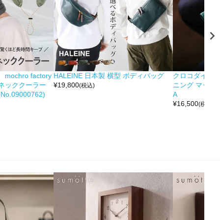
hro factory
HALEINE 日本製 横型 ボディバッグ
クロコダイル 
ネッククーラー
¥
19,800
ニング マット 
(税込)
.09000762)
A
¥
16,500
(税込)