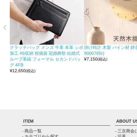
クラッチバッグ メンズ 牛革 本革 シボ
掛け時計 木製 パイン材 静音
加工 A5収納 祝儀袋 冠婚葬祭 結婚式
9000765r)
ループ革紐 フォーマル セカンドバッ
¥
7,150
(税込)
グ 4FB
¥
12,650
(税込)
ITEM
ABOUT U
- 商品一覧
- 三京商会
- カテゴリから探す
- 沿革