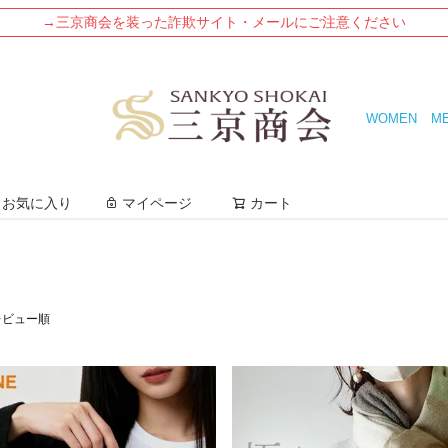
→三京商会を装った詐欺サイト・メールにご注意ください
WOMEN
M
検索
お気に入り
マイページ
カート
レビュー順