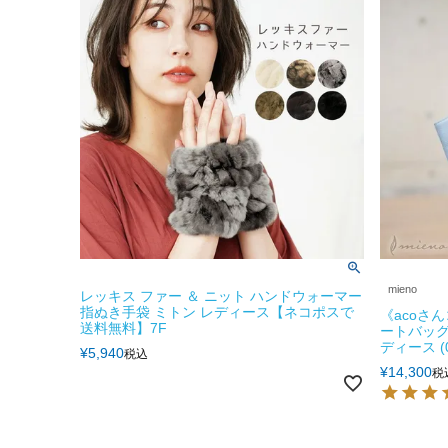
mieno
レッキス ファー ＆ ニット ハンドウォーマー
指ぬき手袋 ミトン レディース【ネコポスで
《acoさんコ
送料無料】7F
ートバッグ
ディース (0
¥
5,940
税込
¥
14,300
税