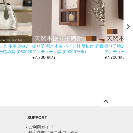
＆ 牛革 2way
振り子時計 木製 パイン材 壁掛け 静音
振り子時計 木製
め具 (060019
アンティーク調 (09000768r)
アンティーク調 (0
¥
7,700
¥
7,700
(税込)
(税込)
ペー
ジト
SUPPORT
ップ
へ
- ご利用ガイド
- 特定商取引法に基づく表示