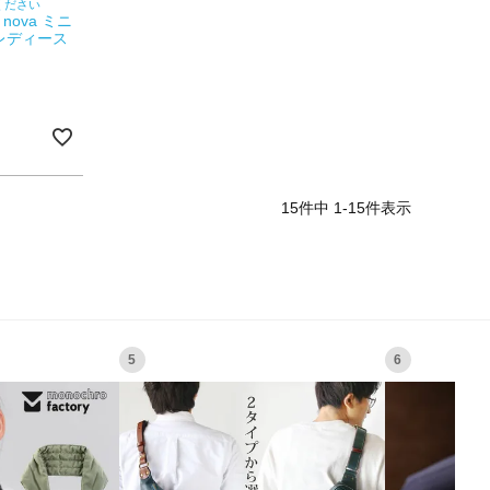
ください
nova ミニ
レディース
15
件中
1
-
15
件表示
5
6