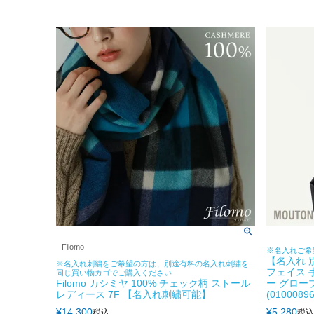
Filomo
※名入れご希
【名入れ 
※名入れ刺繍をご希望の方は、別途有料の名入れ刺繍を
フェイス 
同じ買い物カゴでご購入ください
Filomo カシミヤ 100% チェック柄 ストール
ー グロー
レディース 7F 【名入れ刺繍可能】
(0100089
¥
14,300
¥
5,280
税込
税込