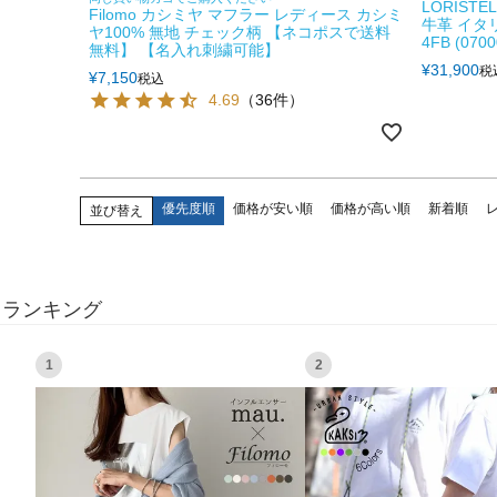
LORIST
Filomo カシミヤ マフラー レディース カシミ
牛革 イタ
ヤ100% 無地 チェック柄 【ネコポスで送料
4FB (0700
無料】 【名入れ刺繍可能】
¥
31,900
税
¥
7,150
税込
4.69
（36件）
優先度順
価格が安い順
価格が高い順
新着順
並び替え
ランキング
1
2