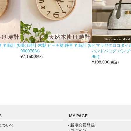
 丸時計 (0
掛け時計 木製 ビーチ材 静音 丸時計 (0
ヒマラヤクロコダイル 
9000766r)
ハンドバッグ バンブー留
¥
7,150
45r)
(税込)
¥
198,000
(税込)
S
MY PAGE
について
- 新規会員登録
- ログイン