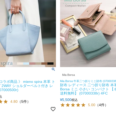
Mia Borsa
ラボ商品 》 mieno spira 本革 ト
Mia Borsa 牛革二つ折りミニ財布 (07000338r
財布 レディース 二つ折り財布 本革 
 2WAY ショルダーベルト付き レ
Borsa ミニ 小さい コンパクト 
7000500r)
送料無料】 (07000338r) 4FC
込
¥
5,500
税込
4.80
（5件）
5.00
（4件）