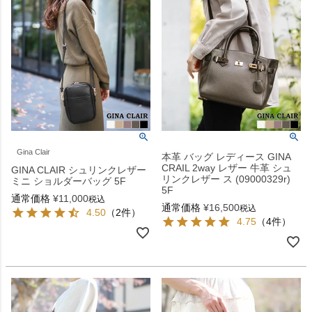
Gina Clair
本革 バッグ レディース GINA
CRAIL 2way レザー 牛革 シュ
GINA CLAIR シュリンクレザー
リンクレザー ス (09000329r)
ミニ ショルダーバッグ 5F
5F
通常価格
¥
11,000
税込
通常価格
¥
16,500
税込
4.50
（2件）
4.75
（4件）