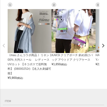
1
2
3
《mau.さんコラボ商品 》リネン 1
KAKSI クリアポーチ 斜め掛けバ
HALEI
00% 大判ストール レディース
ッグ アウトドア クリアケース
Yバッグ 
UVカット 【ネコポスで送料無
¥
1,650
¥
22,000
(税込)
料】 (08000252r) 【名入れ刺繍可
能】
¥
5,900
(税込)
ITEM