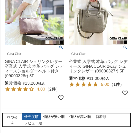
Gina Clair
Gina Clair
GINA CLAIR シュリンクレザー
卒業式 入学式 本革 バッグ レデ
卒業式 入学式 本革 バッグ レデ
ィース GINA CLAIR 2way シュ
ィースショルダーベルト付き
リンクレザー (09000327r) 5F
(09000328r) 5F
通常価格
¥
11,000
税込
通常価格
¥
13,200
税込
5.00
（1件）
4.00
（2件）
優先度順
価格が安い順
価格が高い順
新着順
並び替
え
レビュー順