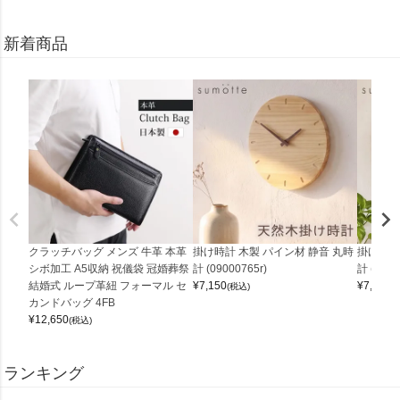
新着商品
クラッチバッグ メンズ 牛革 本革
掛け時計 木製 パイン材 静音 丸時
掛け時計
シボ加工 A5収納 祝儀袋 冠婚葬祭
計 (09000765r)
計 (0900
結婚式 ループ革紐 フォーマル セ
¥
7,150
¥
7,150
(税込)
(
カンドバッグ 4FB
¥
12,650
(税込)
ランキング