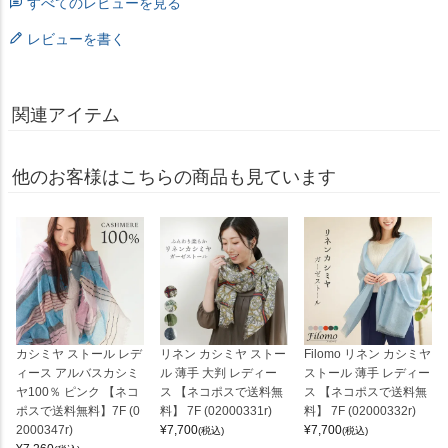
すべてのレビューを見る
レビューを書く
関連アイテム
他のお客様はこちらの商品も見ています
カシミヤ ストール レデ
リネン カシミヤ ストー
Filomo リネン カシミヤ
ィース アルバスカシミ
ル 薄手 大判 レディー
ストール 薄手 レディー
ヤ100％ ピンク 【ネコ
ス 【ネコポスで送料無
ス 【ネコポスで送料無
ポスで送料無料】7F (0
料】 7F (02000331r)
料】 7F (02000332r)
2000347r)
¥
7,700
¥
7,700
(税込)
(税込)