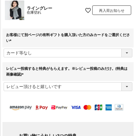
ライングレー
再入荷お知らせ
在庫切れ
お客様にて別ページの有料ギフトを購入頂いた方のみカードをご選択くださ
い
(
必
須
)
レビュー投稿すると特典がもらえます。※レビュー投稿のみだけ。(特典は
画像確認)
(
必
須
)
お買い物にうれしい3つの特典