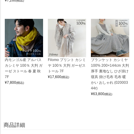
¥
7,260
(税込)
内モンゴル産 アルバス
Filomo プリント カシミ
ブランケット カシミヤ
カシミヤ 100％ 大判 ガ
ヤ 100％ 大判 ガーゼス
100% 200×144cm 大判
ーゼ ストール 春 夏 秋
トール 7F
厚手 裏地なし ひざ掛け
7F
¥
17,600
寝具 掛け毛布 毛布 暖
(税込)
¥
7,800
かい おしゃれ (020003
(税込)
44r)
¥
63,800
(税込)
商品詳細