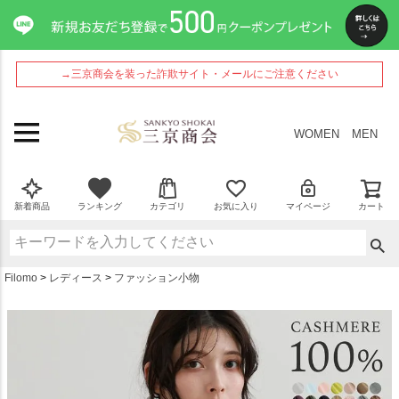
ペー
ジト
ップ
へ
→三京商会を装った詐欺サイト・メールにご注意ください
WOMEN
MEN
新着商品
ランキング
カテゴリ
お気に入り
マイページ
カート
Filomo
レディース
ファッション小物