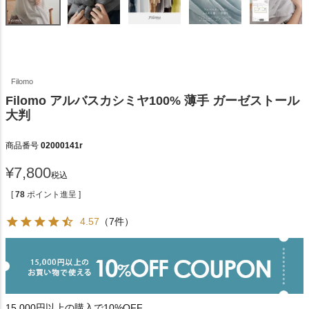
Filomo
Filomo アルバスカシミヤ100% 薄手 ガーゼストール
大判
商品番号
02000141r
¥
7,800
税込
[
78
ポイント進呈 ]
4.57
（7件）
15,000円以上の購入で10%OFF