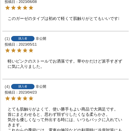
投稿日
2023/06/08
このガーゼのタイプは初めて軽くて肌触りがとてもいいです❕
1
非公開
購入者
投稿日
2023/05/11
軽いピンクのストールでお洒落です。華やかだけど派手すぎず
に気に入りました。
4
非公開
購入者
投稿日
2023/04/23
とても肌触りがよくて、使い勝手もよい商品で大満足です。

首にまとわせると、思わず頬ずりしたくなる柔らかさ。

気分も優しくなって外出する時には、いつもバックに入れてい
きます。

これからの季節には、電車や施設などの利用時に冷房対策にも