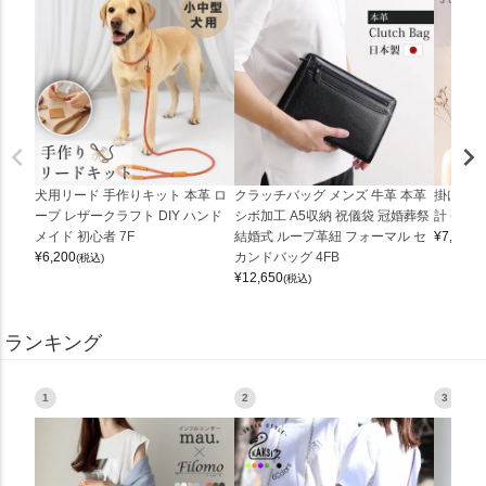
犬用リード 手作りキット 本革 ロ
クラッチバッグ メンズ 牛革 本革
掛け時計
ープ レザークラフト DIY ハンド
シボ加工 A5収納 祝儀袋 冠婚葬祭
計 (0900
メイド 初心者 7F
結婚式 ループ革紐 フォーマル セ
¥
7,150
(
¥
6,200
カンドバッグ 4FB
(税込)
¥
12,650
(税込)
ランキング
1
2
3