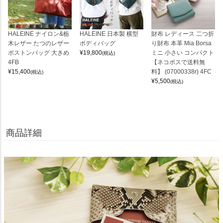
HALEINE ナイロン&栃
HALEINE 日本製 横型
財布 レディース 二つ折
木レザー たつのレザー
ボディバッグ
り財布 本革 Mia Borsa
ボストンバッグ 大きめ
¥
19,800
ミニ 小さい コンパクト
(税込)
4FB
【ネコポスで送料無
¥
15,400
料】 (07000338r) 4FC
(税込)
¥
5,500
(税込)
商品詳細