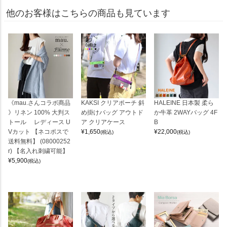
他のお客様はこちらの商品も見ています
《mau.さんコラボ商品
KAKSI クリアポーチ 斜
HALEINE 日本製 柔ら
》リネン 100% 大判ス
め掛けバッグ アウトド
か牛革 2WAYバッグ 4F
トール レディース U
ア クリアケース
B
Vカット 【ネコポスで
¥
1,650
¥
22,000
(税込)
(税込)
送料無料】 (08000252
r) 【名入れ刺繍可能】
¥
5,900
(税込)