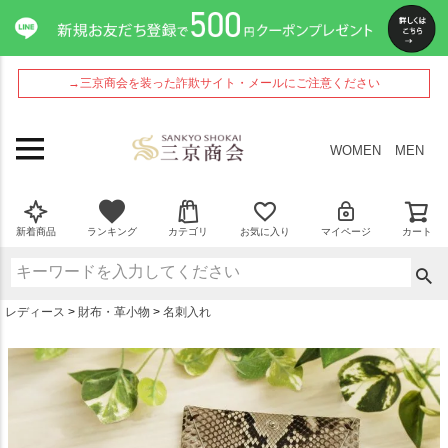
ペー
ジト
ップ
へ
→三京商会を装った詐欺サイト・メールにご注意ください
WOMEN
MEN
新着商品
ランキング
カテゴリ
お気に入り
マイページ
カート
レディース
財布・革小物
名刺入れ