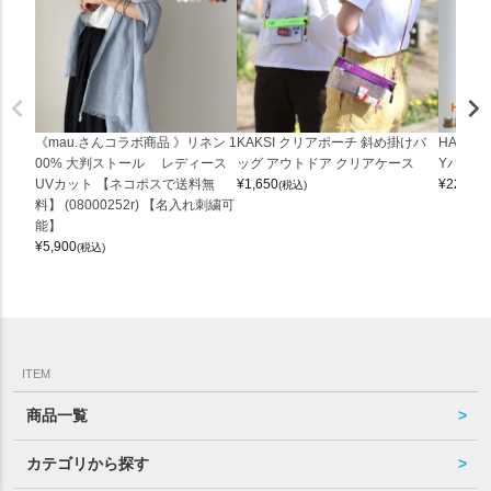
《mau.さんコラボ商品 》リネン 1
KAKSI クリアポーチ 斜め掛けバ
HALEI
00% 大判ストール レディース
ッグ アウトドア クリアケース
Yバッグ 
UVカット 【ネコポスで送料無
¥
1,650
¥
22,000
(税込)
料】 (08000252r) 【名入れ刺繍可
能】
¥
5,900
(税込)
ITEM
商品一覧
カテゴリから探す