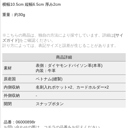
横幅10.5cm 縦幅6.5cm 厚み2cm
重量：約30g
※こちらの商品は、独自の方法により採寸しています。詳細は
[サイ
ズガイド]
をご確認ください。
計り方によっては、表記サイズと誤差が生じることがあります。
商品詳細
表側：ダイヤモンドパイソン革(本革)
素材
内装：牛革
原産国
ベトナム(縫製)
内側収納
名刺入れポケット×2、カードホルダー×2
外側収納
-
開閉
スナップボタン
品番：06000898r
お問い合わせの際は、コチラの品番をお伝えください