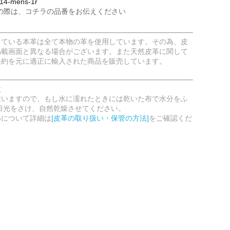
4-mens-1r
の際は、コチラの品番をお伝えください
している本革は全て本物の革を使用しています。その為、皮
掲載画面と異なる場合がございます。また天然皮革に関して
条約を元に適正に輸入された商品を販売しています。
意
嫌いますので、もし水に濡れたときには乾いた布で水分をふ
日光をさけ、自然乾燥させてください。
いについて詳細は
[皮革の取り扱い・保管の方法]
をご確認くだ