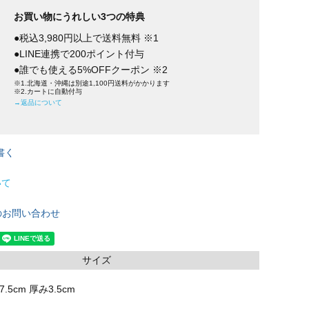
お買い物にうれしい3つの特典
●税込3,980円以上で送料無料 ※1
●LINE連携で200ポイント付与
●誰でも使える5%OFFクーポン ※2
※1.北海道・沖縄は別途1,100円送料がかかります
※2.カートに自動付与
→返品について
書く
いて
のお問い合わせ
サイズ
.5cm 厚み3.5cm