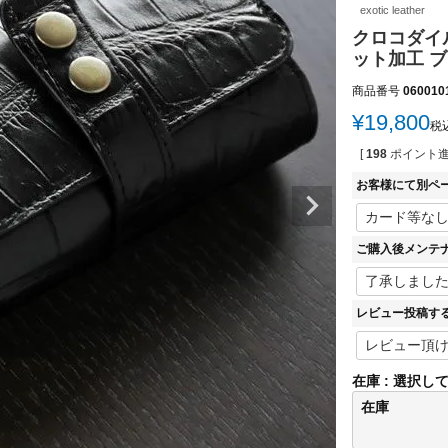
exotic leather
クロコダイル
ット加工 ブ
商品番号
060010
¥
19,800
税
[
198
ポイント進
お客様にて別ペ
ご購入後メンテ
レビュー投稿す
在庫
選択し
在庫