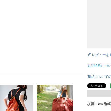
レビューを
返品特約につ
商品について
横幅11cm 縦幅7