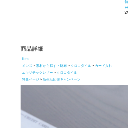
無
F
¥
商品詳細
item
メンズ
素材から探す・財布
クロコダイル
カード入れ
エキゾチックレザー
クロコダイル
特集ページ
新生活応援キャンペーン