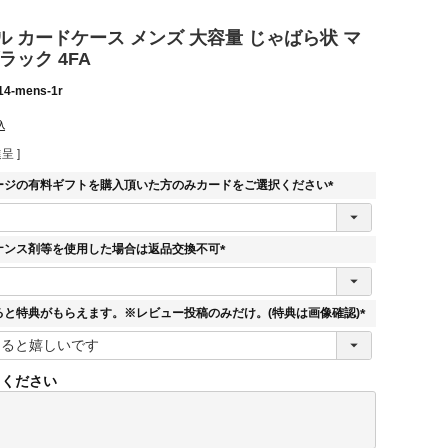
 カードケース メンズ 大容量 じゃばら状 マ
ラック 4FA
14-mens-1r
込
呈 ]
ージの有料ギフトを購入頂いた方のみカードをご選択ください
(
必
須
ナンス剤等を使用した場合は返品交換不可
)
(
必
須
ると特典がもらえます。※レビュー投稿のみだけ。(特典は画像確認)
)
(
必
須
てください
)