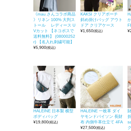
《mau.さんコラボ商品
KAKSI クリアポーチ
H
》リネン 100% 大判ス
斜め掛けバッグ アウト
か
トール レディース U
ドア クリアケース
F
Vカット 【ネコポスで
¥
1,650
¥
(税込)
送料無料】 (08000252
r) 【名入れ刺繍可能】
¥
5,900
(税込)
HALEINE 日本製 横型
HALEINE 一枚革 ダイ
ボディバッグ
ヤモンドパイソン 長財
折
¥
19,800
布 内側牛革仕立て 4FA
s
(税込)
¥
27,500
(税込)