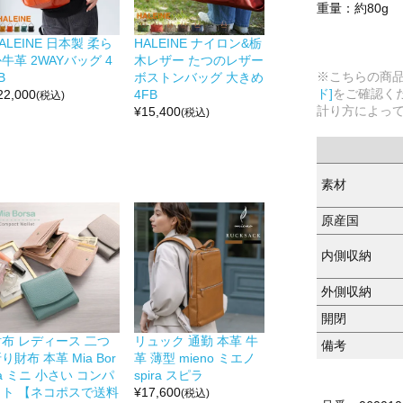
重量：約80g
ALEINE 日本製 柔ら
HALEINE ナイロン&栃
牛革 2WAYバッグ 4
木レザー たつのレザー
※こちらの商
B
ボストンバッグ 大きめ
ド]
をご確認く
22,000
4FB
(税込)
計り方によっ
¥
15,400
(税込)
素材
原産国
内側収納
外側収納
開閉
財布 レディース 二つ
リュック 通勤 本革 牛
備考
り財布 本革 Mia Bor
革 薄型 mieno ミエノ
a ミニ 小さい コンパ
spira スピラ
クト 【ネコポスで送料
¥
17,600
(税込)