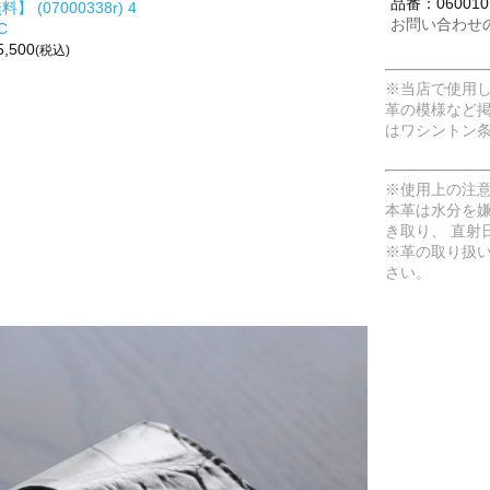
品番：0600101
料】 (07000338r) 4
お問い合わせ
C
5,500
(税込)
※当店で使用
革の模様など
はワシントン
※使用上の注
本革は水分を
き取り、 直射
※革の取り扱
さい。