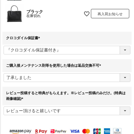
ブラック
再入荷お知らせ
在庫切れ
クロコダイル保証書
(
必
須
)
ご購入後メンテナンス剤等を使用した場合は返品交換不可
(
必
須
)
レビュー投稿すると特典がもらえます。※レビュー投稿のみだけ。(特典は
画像確認)
(
必
須
)