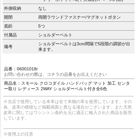
外側収納
なし
開閉
両開ラウンドファスナー/マグネットボタン
底鋲
5つ
付属品
ショルダーベルト
ショルダーベルトは3cm間隔で5段階の調節が出
備考
来ます。
品番：06001018r
お問い合わせの際は、コチラの品番をお伝えください
商品名：スモール クロコダイル ハンドバッグ マット 加工 センタ
ー取り レディース 2WAY ショルダーベルト付き全6色
※当店で使用している本革は全て本物の革を使用しています。その
為、皮革の模様など掲載画面と異なる場合がございます。また天然
皮革に関してはワシントン条約を元に適正に輸入された商品を販売
しています。
※使用上の注意