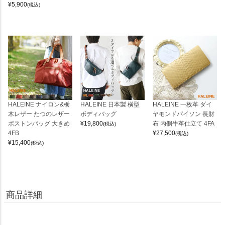
¥
5,900
(税込)
HALEINE ナイロン&栃
HALEINE 日本製 横型
HALEINE 一枚革 ダイ
木レザー たつのレザー
ボディバッグ
ヤモンドパイソン 長財
ボストンバッグ 大きめ
¥
19,800
布 内側牛革仕立て 4FA
(税込)
4FB
¥
27,500
(税込)
¥
15,400
(税込)
商品詳細