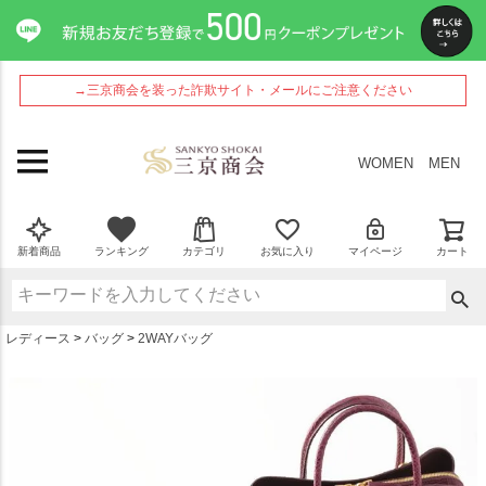
ペー
ジト
ップ
へ
→三京商会を装った詐欺サイト・メールにご注意ください
WOMEN
MEN
新着商品
ランキング
カテゴリ
お気に入り
マイページ
カート
レディース
バッグ
2WAYバッグ