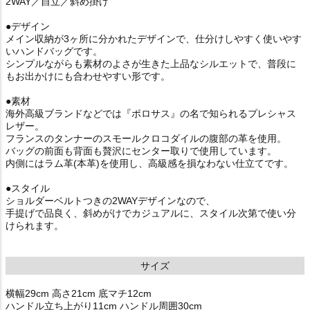
2WAY／自立／斜め掛け
●デザイン
メイン収納が3ヶ所に分かれたデザインで、仕分けしやすく使いやす
いハンドバッグです。
シンプルながらも素材のよさが生きた上品なシルエットで、普段に
もお出かけにも合わせやすい形です。
●素材
海外高級ブランドなどでは『ポロサス』の名で知られるプレシャス
レザー。
フランスのタンナーのスモールクロコダイルの腹部の革を使用。
バッグの前面も背面も贅沢にセンター取りで使用しています。
内側にはラム革(本革)を使用し、高級感を損なわない仕立てです。
●スタイル
ショルダーベルトつきの2WAYデザインなので、
手提げで品良く、斜めがけでカジュアルに、スタイル次第で使い分
けられます。
サイズ
横幅29cm 高さ21cm 底マチ12cm
ハンドル立ち上がり11cm ハンドル周囲30cm