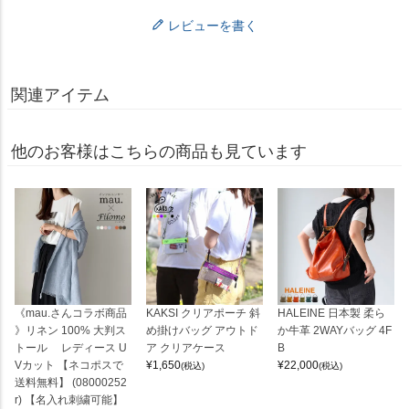
レビューを書く
関連アイテム
他のお客様はこちらの商品も見ています
《mau.さんコラボ商品
KAKSI クリアポーチ 斜
HALEINE 日本製 柔ら
》リネン 100% 大判ス
め掛けバッグ アウトド
か牛革 2WAYバッグ 4F
トール レディース U
ア クリアケース
B
Vカット 【ネコポスで
¥
1,650
¥
22,000
(税込)
(税込)
送料無料】 (08000252
r) 【名入れ刺繍可能】