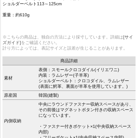
ショルダーベルト113～125cm
重量：約610g
※こちらの商品は、独自の方法により採寸しています。詳細は
[サイ
ズガイド]
をご確認ください。
計り方によっては、表記サイズと誤差が生じることがあります。
商品詳細
表側：スモールクロコダイル(イリエワニ)
内装：ラムレザー(子羊革)
素材
ショルダーベルト：クロコダイル、ラムレザー
(表面に鰐革、裏面が羊革を使用しています。)
原産国
韓国(縫製)
中央にラウンドファスナー収納スペースがあり、
その前後はマグネットボタン付きの収納スペース
になっています。
内側収納
・ファスナー付きポケット×1(中央収納スペース
内部)
・フリーポケット×1(中央収納スペース内部)