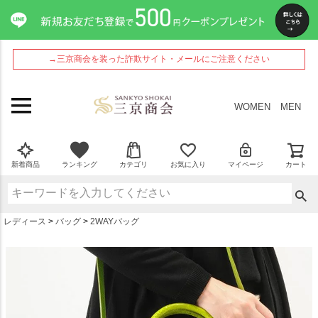
ペー
ジト
ップ
へ
→三京商会を装った詐欺サイト・メールにご注意ください
WOMEN
MEN
新着商品
ランキング
カテゴリ
お気に入り
マイページ
カート
レディース
バッグ
2WAYバッグ