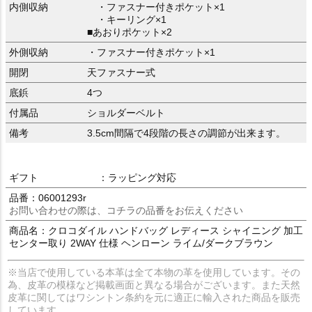
内側収納
・ファスナー付きポケット×1
・キーリング×1
■あおりポケット×2
外側収納
・ファスナー付きポケット×1
開閉
天ファスナー式
底鋲
4つ
付属品
ショルダーベルト
備考
3.5cm間隔で4段階の長さの調節が出来ます。
ギフト
：ラッピング対応
品番：06001293r
お問い合わせの際は、コチラの品番をお伝えください
商品名：クロコダイル ハンドバッグ レディース シャイニング 加工
センター取り 2WAY 仕様 ヘンローン ライム/ダークブラウン
※当店で使用している本革は全て本物の革を使用しています。その
為、皮革の模様など掲載画面と異なる場合がございます。また天然
皮革に関してはワシントン条約を元に適正に輸入された商品を販売
しています。