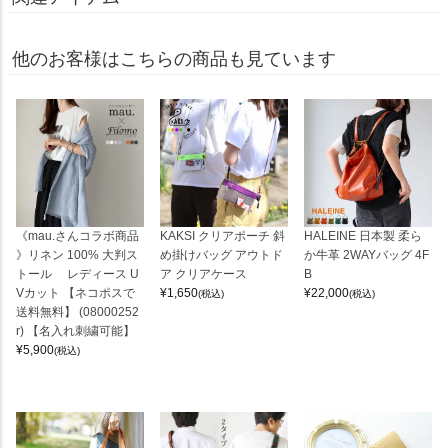
他のお客様はこちらの商品も見ています
《mau.さんコラボ商品
KAKSI クリアポーチ 斜
HALEINE 日本製 柔ら
》リネン 100% 大判ス
め掛けバッグ アウトド
か牛革 2WAYバッグ 4F
トール レディース U
ア クリアケース
B
Vカット 【ネコポスで
¥
1,650
¥
22,000
(税込)
(税込)
送料無料】 (08000252
r) 【名入れ刺繍可能】
¥
5,900
(税込)