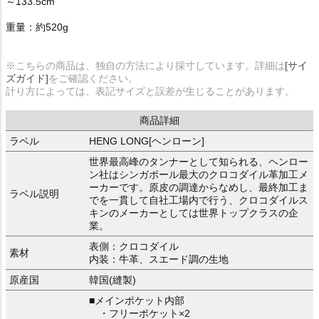
～133.5cm
重量：約520g
※こちらの商品は、独自の方法により採寸しています。詳細は
[サイ
ズガイド]
をご確認ください。
計り方によっては、表記サイズと誤差が生じることがあります。
商品詳細
ラベル
HENG LONG[ヘンローン]
世界最高峰のタンナーとして知られる、ヘンロー
ン社はシンガポール最大のクロコダイル革加工メ
ーカーです。原皮の調達からなめし、最終加工ま
ラベル説明
でを一貫して自社工場内で行う、クロコダイルス
キンのメーカーとしては世界トップクラスの企
業。
表側：クロコダイル
素材
内装：牛革、スエード調の生地
原産国
韓国(縫製)
■メインポケット内部
・フリーポケット×2