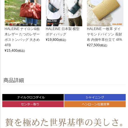
HALEINE ナイロン&栃
HALEINE 日本製 横型
HALEINE 一枚革 ダイ
木レザー たつのレザー
ボディバッグ
ヤモンドパイソン 長財
ボストンバッグ 大きめ
¥
19,800
布 内側牛革仕立て 4FA
(税込)
4FB
¥
27,500
(税込)
¥
15,400
(税込)
商品詳細