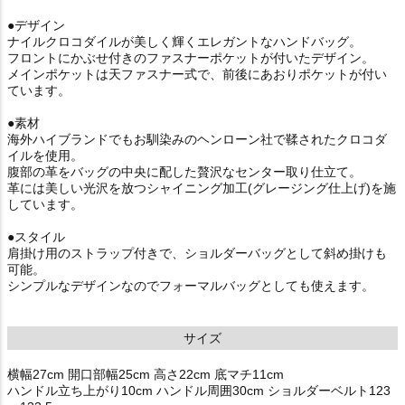
●デザイン
ナイルクロコダイルが美しく輝くエレガントなハンドバッグ。
フロントにかぶせ付きのファスナーポケットが付いたデザイン。
メインポケットは天ファスナー式で、前後にあおりポケットが付い
ています。
●素材
海外ハイブランドでもお馴染みのヘンローン社で鞣されたクロコダ
イルを使用。
腹部の革をバッグの中央に配した贅沢なセンター取り仕立て。
革には美しい光沢を放つシャイニング加工(グレージング仕上げ)を施
しています。
●スタイル
肩掛け用のストラップ付きで、ショルダーバッグとして斜め掛けも
可能。
シンプルなデザインなのでフォーマルバッグとしても使えます。
サイズ
横幅27cm 開口部幅25cm 高さ22cm 底マチ11cm
ハンドル立ち上がり10cm ハンドル周囲30cm ショルダーベルト123