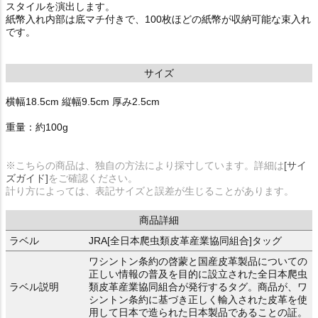
スタイルを演出します。
紙幣入れ内部は底マチ付きで、100枚ほどの紙幣が収納可能な束入れ
です。
サイズ
横幅18.5cm 縦幅9.5cm 厚み2.5cm
重量：約100g
※こちらの商品は、独自の方法により採寸しています。詳細は
[サイ
ズガイド]
をご確認ください。
計り方によっては、表記サイズと誤差が生じることがあります。
商品詳細
ラベル
JRA[全日本爬虫類皮革産業協同組合]タッグ
ワシントン条約の啓蒙と国産皮革製品についての
正しい情報の普及を目的に設立された全日本爬虫
ラベル説明
類皮革産業協同組合が発行するタグ。商品が、ワ
シントン条約に基づき正しく輸入された皮革を使
用して日本で造られた日本製品であることの証。