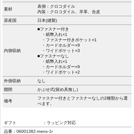
表側：クロコダイル
素材
内装：クロコダイル、羊革、合皮
原産国
日本(縫製)
■ファスナー付き
・紙幣入れ×1
・ファスナー付きポケット×1
・カードホルダー×9
内側収納
・ワイドポケット×3
■ファスナーなし
・紙幣入れ×1
・カードホルダー×9
・ワイドポケット×2
外側収納
なし
開閉
かぶせ式(留め具無し)
ファスナー付きとファスナーなしの2種類から選
備考
べます。
ギフト
：ラッピング対応
品番：06001382-mens-1r