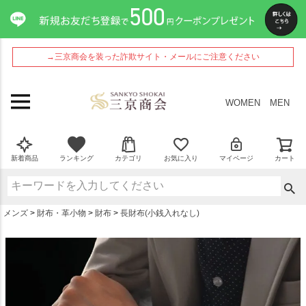
ペー
ジト
ップ
へ
→三京商会を装った詐欺サイト・メールにご注意ください
WOMEN
MEN
新着商品
ランキング
カテゴリ
お気に入り
マイページ
カート
メンズ
財布・革小物
財布
長財布(小銭入れなし)