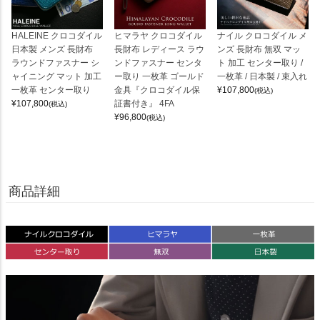
HALEINE クロコダイル
ヒマラヤ クロコダイル
ナイル クロコダイル メ
日本製 メンズ 長財布
長財布 レディース ラウ
ンズ 長財布 無双 マッ
ラウンドファスナー シ
ンドファスナー センタ
ト 加工 センター取り /
ャイニング マット 加工
ー取り 一枚革 ゴールド
一枚革 / 日本製 / 束入れ
一枚革 センター取り
金具『クロコダイル保
¥
107,800
(税込)
¥
107,800
証書付き』 4FA
(税込)
¥
96,800
(税込)
商品詳細