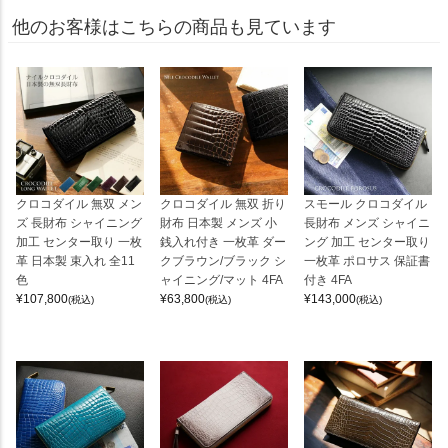
他のお客様はこちらの商品も見ています
クロコダイル 無双 メン
クロコダイル 無双 折り
スモール クロコダイル
ズ 長財布 シャイニング
財布 日本製 メンズ 小
長財布 メンズ シャイニ
加工 センター取り 一枚
銭入れ付き 一枚革 ダー
ング 加工 センター取り
革 日本製 束入れ 全11
クブラウン/ブラック シ
一枚革 ポロサス 保証書
色
ャイニング/マット 4FA
付き 4FA
¥
107,800
¥
63,800
¥
143,000
(税込)
(税込)
(税込)