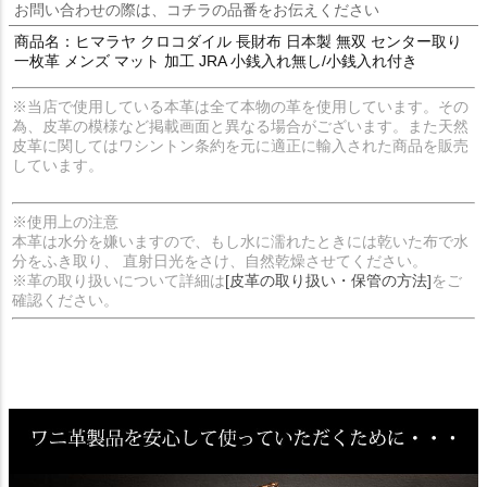
お問い合わせの際は、コチラの品番をお伝えください
商品名：ヒマラヤ クロコダイル 長財布 日本製 無双 センター取り
一枚革 メンズ マット 加工 JRA 小銭入れ無し/小銭入れ付き
※当店で使用している本革は全て本物の革を使用しています。その
為、皮革の模様など掲載画面と異なる場合がございます。また天然
皮革に関してはワシントン条約を元に適正に輸入された商品を販売
しています。
※使用上の注意
本革は水分を嫌いますので、もし水に濡れたときには乾いた布で水
分をふき取り、 直射日光をさけ、自然乾燥させてください。
※革の取り扱いについて詳細は
[皮革の取り扱い・保管の方法]
をご
確認ください。