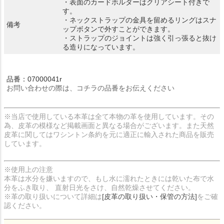
・表面のカードホルダーはクリアシート付きで
す。
・ネックストラップの金具を留めるリングはスナ
備考
ップボタンで外すことができます。
・ストラップのジョイントは強く引っ張ると抜け
る造りになっています。
品番：07000041r
お問い合わせの際は、コチラの品番をお伝えください
※当店で使用している本革は全て本物の革を使用しています。その
為、皮革の模様など掲載画面と異なる場合がございます。また天然
皮革に関してはワシントン条約を元に適正に輸入された商品を販売
しています。
※使用上の注意
本革は水分を嫌いますので、もし水に濡れたときには乾いた布で水
分をふき取り、 直射日光をさけ、自然乾燥させてください。
※革の取り扱いについて詳細は
[皮革の取り扱い・保管の方法]
をご確
認ください。