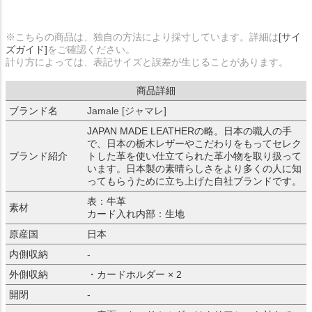
※こちらの商品は、独自の方法により採寸しています。詳細は
[サイ
ズガイド]
をご確認ください。
計り方によっては、表記サイズと誤差が生じることがあります。
商品詳細
ブランド名
Jamale [ジャマレ]
JAPAN MADE LEATHERの略。日本の職人の手
で、日本の栃木レザーやこだわりをもってセレク
ブランド紹介
トした革を使い仕立てられた革小物を取り扱って
います。日本製の素晴らしさをより多くの人に知
ってもらうために立ち上げた自社ブランドです。
表：牛革
素材
カード入れ内部：生地
原産国
日本
内側収納
-
外側収納
・カードホルダー × 2
開閉
-