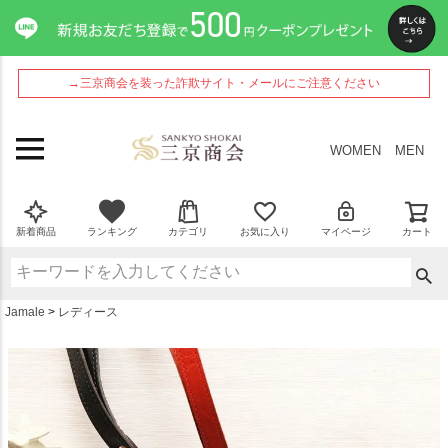
ペー
ジト
ップ
へ
→三京商会を装った詐欺サイト・メールにご注意ください
WOMEN
MEN
新着商品
ランキング
カテゴリ
お気に入り
マイページ
カート
Jamale
レディース