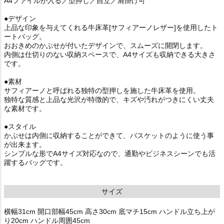
A4ファイルが入る／型押し／自立／肩掛け可
●デザイン
上品な印象を与えてくれる牛床革[サフィアーノレザー]を使用したト
ートバッグ。
おおきめのかぶせが付いたデザインで、スムーズに開閉します。
内側は仕切りのない収納スペースで、A4サイズも収納できる大きさ
です。
●素材
サフィアーノと呼ばれる独特の型押しを施した牛床革を使用。
独特な質感と上品な光沢が特徴的で、キズや汚れがつきにくい丈夫
な素材です。
●スタイル
かぶせは内側に収納することができて、バスケットのように使う事
が出来ます。
シンプルな形でA4サイズ対応なので、通勤やビジネスシーンでも活
躍するバッグです。
サイズ
横幅31cm 開口部幅45cm 高さ30cm 底マチ15cm ハンドル立ち上が
り20cm ハンドル周囲45cm