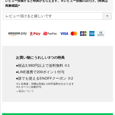
レビュー投稿すると特典がもらえます。※レビュー投稿のみだけ。(特典は
画像確認)
(
必
須
)
お買い物にうれしい3つの特典
●税込3,980円以上で送料無料 ※1
●LINE連携で200ポイント付与
●誰でも使える5%OFFクーポン ※2
※1.北海道・沖縄は別途1,100円送料がかかります
※2.カートに自動付与
→返品について