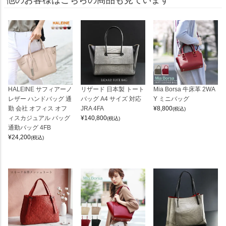
HALEINE サフィアーノ
リザード 日本製 トート
Mia Borsa 牛床革 2WA
レザー ハンドバッグ 通
バッグ A4 サイズ 対応
Y ミニバッグ
勤 会社 オフィス オフ
JRA 4FA
¥
8,800
(税込)
ィスカジュアル バッグ
¥
140,800
(税込)
通勤バッグ 4FB
¥
24,200
(税込)