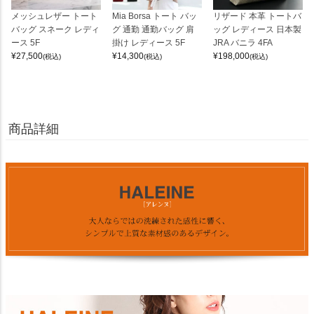
メッシュレザー トート
Mia Borsa トート バッ
リザード 本革 トートバ
バッグ スネーク レディ
グ 通勤 通勤バッグ 肩
ッグ レディース 日本製
ース 5F
掛け レディース 5F
JRA バニラ 4FA
¥
27,500
¥
14,300
¥
198,000
(税込)
(税込)
(税込)
商品詳細