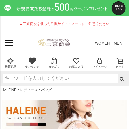
ペー
ジト
ップ
へ
→三京商会を装った詐欺サイト・メールにご注意ください
WOMEN
MEN
新着商品
ランキング
カテゴリ
お気に入り
マイページ
カート
HALEINE
レディース
バッグ