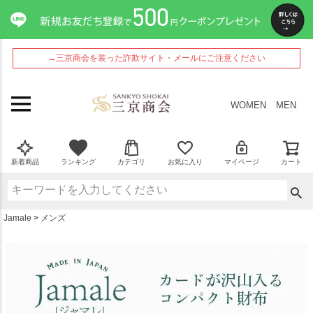
ペー
ジト
ップ
へ
→三京商会を装った詐欺サイト・メールにご注意ください
WOMEN
MEN
新着商品
ランキング
カテゴリ
お気に入り
マイページ
カート
Jamale
メンズ