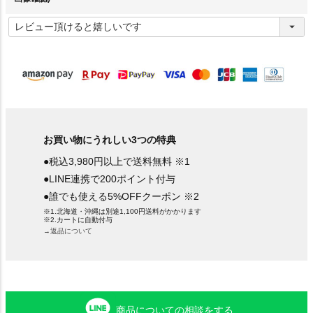
(
必
須
)
お買い物にうれしい3つの特典
●税込3,980円以上で送料無料 ※1
●LINE連携で200ポイント付与
●誰でも使える5%OFFクーポン ※2
※1.北海道・沖縄は別途1,100円送料がかかります
※2.カートに自動付与
→返品について
商品についての相談をする