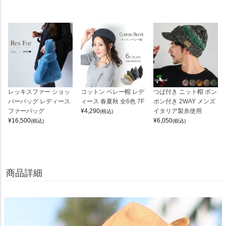
レッキスファー ショッ
コットン ベレー帽 レデ
つば付き ニット帽 ポン
パーバッグ レディース
ィース 春夏秋 全6色 7F
ポン付き 2WAY メンズ
ファーバッグ
¥
4,290
イタリア製糸使用
(税込)
¥
16,500
¥
6,050
(税込)
(税込)
商品詳細