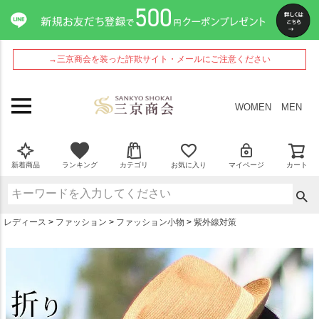
ペー
ジト
ップ
へ
→三京商会を装った詐欺サイト・メールにご注意ください
WOMEN
MEN
新着商品
ランキング
カテゴリ
お気に入り
マイページ
カート
レディース
ファッション
ファッション小物
紫外線対策