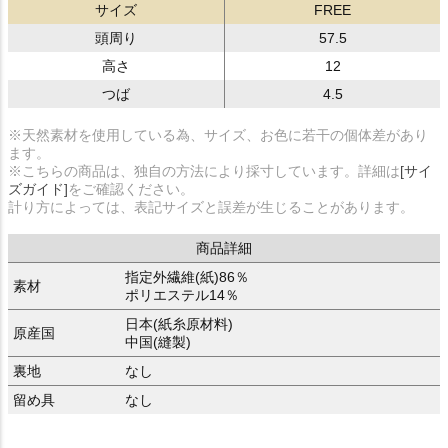
サイズ
FREE
頭周り
57.5
高さ
12
つば
4.5
※天然素材を使用している為、サイズ、お色に若干の個体差があり
ます。
※こちらの商品は、独自の方法により採寸しています。詳細は
[サイ
ズガイド]
をご確認ください。
計り方によっては、表記サイズと誤差が生じることがあります。
商品詳細
指定外繊維(紙)86％
素材
ポリエステル14％
日本(紙糸原材料)
原産国
中国(縫製)
裏地
なし
留め具
なし