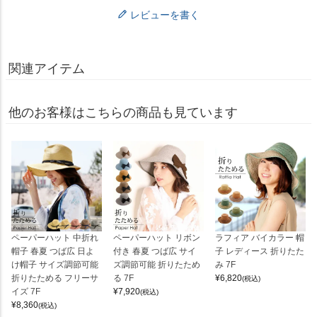
レビューを書く
関連アイテム
他のお客様はこちらの商品も見ています
ペーパーハット 中折れ
ペーパーハット リボン
ラフィア バイカラー 帽
帽子 春夏 つば広 日よ
付き 春夏 つば広 サイ
子 レディース 折りたた
け帽子 サイズ調節可能
ズ調節可能 折りたため
み 7F
折りたためる フリーサ
る 7F
¥
6,820
(税込)
イズ 7F
¥
7,920
(税込)
¥
8,360
(税込)