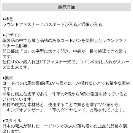
商品詳細
●特長
ラウンドファスナー／パスポートが入る／通帳が入る
●デザイン
革製品の中でも最も品格のあるコードバンを使用したラウンドファ
スナー長財布。
開口部は『コ』の字型に大きく開き、中身が一目で確認できる造り
です。
仕切りの小銭入れはL字ファスナー式で、コインの出し入れがスムー
ズに出来ます。
●素材
コードバンは馬の臀部(尻)から僅かにしか採れないとても希少な素材
です。
非常に頑丈な皮革であり、牛革の2倍から3倍の強度を持っていると
いわれています。
独特の硬質な素材感と、使用することで輝きを増すツヤ感から、
「キングオブレザー」、「革のダイヤモンド」と称されています。
●スタイル
日本の職人が鞣したコードバンが大人の落ち着いた上品な品格を演
出します。