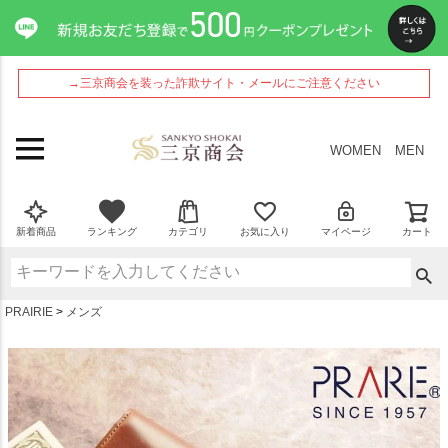
ペー
ジト
ップ
へ
→三京商会を装った詐欺サイト・メールにご注意ください
WOMEN
MEN
新着商品
ランキング
カテゴリ
お気に入り
マイページ
カート
PRAIRIE
メンズ