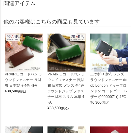
関連アイテム
他のお客様はこちらの商品も見ています
PRAIRIE コードバン ラ
PRAIRIE コードバン ラ
二つ折り 財布 メンズ
ウンドファスナー 長財
ウンドファスナー 長財
ラウンドファスナー do
布 日本製 全4色 4FA
布 日本製 メンズ 全4色
ob London ドゥーブロ
¥
38,500
ラウンドジップ ファス
ンドン ゴート ゴートレ
(税込)
ナー財布 スリム 本革 4
ザー (09000071r) 4FC
FA
¥
6,300
(税込)
¥
38,500
(税込)