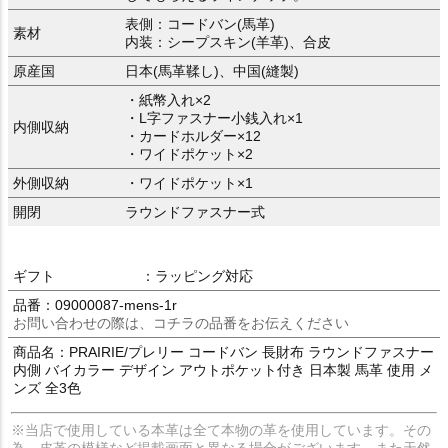
表側：コードバン(馬革)
素材
内装：シープスキン(羊革)、合皮
原産国
日本(馬革鞣し)、中国(縫製)
・紙幣入れ×2
・L字ファスナー小銭入れ×1
内側収納
・カードホルダー×12
・ワイドポケット×2
外側収納
・ワイドポケット×1
開閉
ラウンドファスナー式
ギフト
：ラッピング対応
品番：09000087-mens-1r
お問い合わせの際は、コチラの品番をお伝えください
商品名：PRAIRIE/プレリー コードバン 長財布 ラウンドファスナー
内側 バイカラー デザイン アウトポケット付き 日本製 馬革 使用 メ
ンズ 全3色
※当店で使用している本革は全て本物の革を使用しています。その