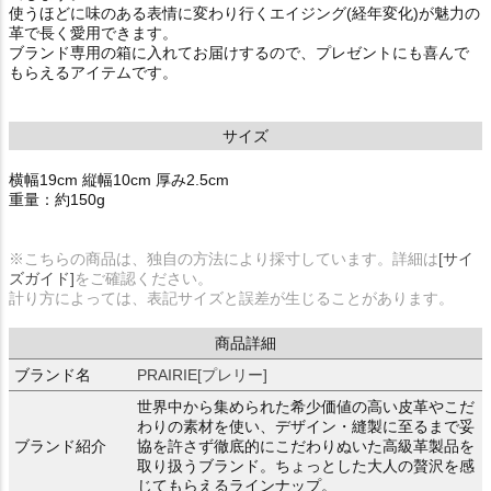
使うほどに味のある表情に変わり行くエイジング(経年変化)が魅力の
革で長く愛用できます。
ブランド専用の箱に入れてお届けするので、プレゼントにも喜んで
もらえるアイテムです。
サイズ
横幅19cm 縦幅10cm 厚み2.5cm
重量：約150g
※こちらの商品は、独自の方法により採寸しています。詳細は
[サイ
ズガイド]
をご確認ください。
計り方によっては、表記サイズと誤差が生じることがあります。
商品詳細
ブランド名
PRAIRIE[プレリー]
世界中から集められた希少価値の高い皮革やこだ
わりの素材を使い、デザイン・縫製に至るまで妥
ブランド紹介
協を許さず徹底的にこだわりぬいた高級革製品を
取り扱うブランド。ちょっとした大人の贅沢を感
じてもらえるラインナップ。