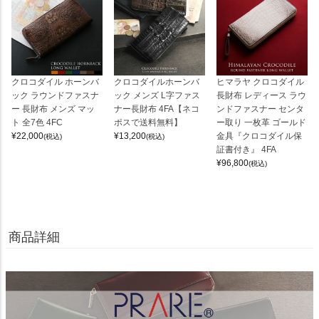
クロコダイル ホーンバ
クロコダイルホーンバ
ヒマラヤ クロコダイル
ック ラウンドファスナ
ック メンズ L字ファス
長財布 レディース ラウ
ー 長財布 メンズ マッ
ナー長財布 4FA【ネコ
ンドファスナー センタ
ト 全7色 4FC
ポスで送料無料】
ー取り 一枚革 ゴールド
¥
22,000
¥
13,200
金具『クロコダイル保
(税込)
(税込)
証書付き』 4FA
¥
96,800
(税込)
商品詳細