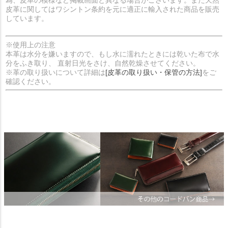
為、皮革の模様など掲載画面と異なる場合がございます。また天然
皮革に関してはワシントン条約を元に適正に輸入された商品を販売
しています。
※使用上の注意
本革は水分を嫌いますので、もし水に濡れたときには乾いた布で水
分をふき取り、 直射日光をさけ、自然乾燥させてください。
※革の取り扱いについて詳細は
[皮革の取り扱い・保管の方法]
をご
確認ください。