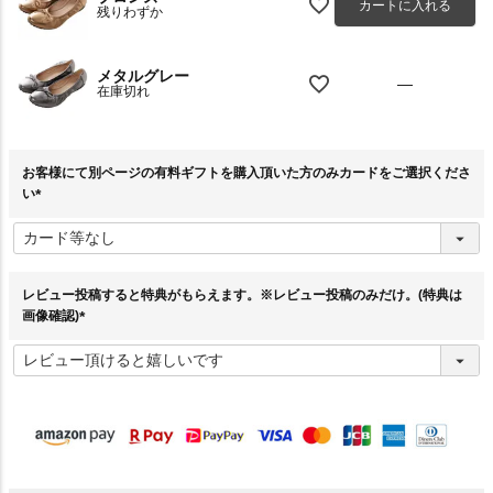
カートに入れる
残りわずか
メタルグレー
—
在庫切れ
お客様にて別ページの有料ギフトを購入頂いた方のみカードをご選択くださ
い
(
必
須
)
レビュー投稿すると特典がもらえます。※レビュー投稿のみだけ。(特典は
画像確認)
(
必
須
)