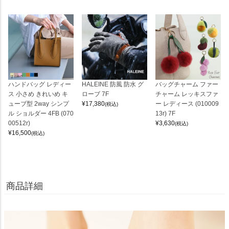
ハンドバッグ レディー
HALEINE 防風 防水 グ
バッグチャーム ファー
ス 小さめ きれいめ キ
ローブ 7F
チャーム レッキスファ
ューブ型 2way シンプ
¥
17,380
ー レディース (010009
(税込)
ル ショルダー 4FB (070
13r) 7F
00512r)
¥
3,630
(税込)
¥
16,500
(税込)
商品詳細