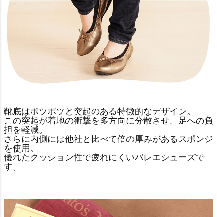
靴底はポツポツと突起のある特徴的なデザイン。
この突起が着地の衝撃を多方向に分散させ、足への負
担を軽減。
さらに内側には他社と比べて倍の厚みがあるスポンジ
を使用。
優れたクッション性で疲れにくいバレエシューズで
す。