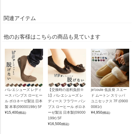
関連アイテム
他のお客様はこちらの商品も見ています
バレエシューズ レディ
【交換時の送料負担※
je'coule 低反発 スエー
ース パンプス ローヒー
1】バレエシューズ レ
ド ムートン スリッパ
ル ボロネーゼ製法 日本
ディース フラワー パン
ユニセックス 7F (0900
製 本革(09000198r) 5F
プス ローヒール ボロネ
0081r)
¥
15,400
ーゼ製法 日本製(09000
¥
4,950
(税込)
(税込)
199r) 5F
¥
16,500
(税込)