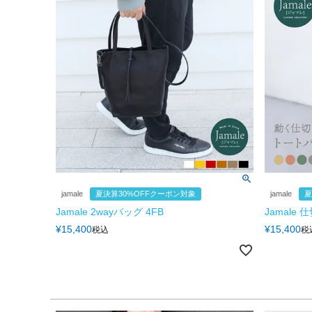
jamale
夏決算30%OFFクーポン対象
jamale
夏
Jamale 2wayバッグ 4FB
Jamale
¥
15,400
¥
15,400
税込
税