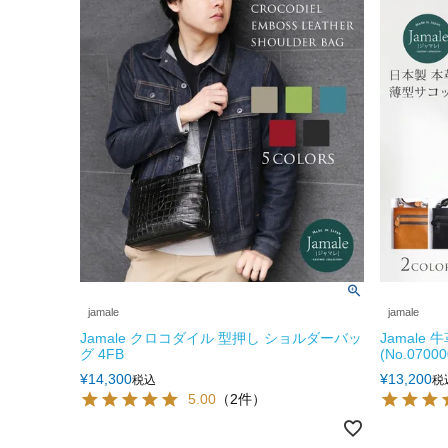
jamale
jamale
Jamale クロコダイル 型押し ショルダーバッ
Jamale
グ 4FB
(No.07000
¥
14,300
¥
13,200
税込
税
5.00
（2件）