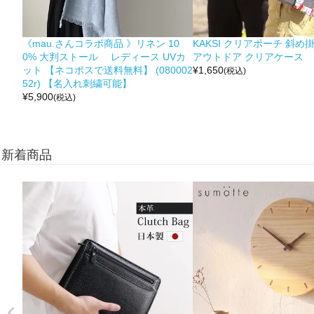
《mau.さんコラボ商品 》リネン 10
KAKSI クリアポーチ 斜め
0% 大判ストール レディース UVカ
アウトドア クリアケース
ット 【ネコポスで送料無料】 (080002
¥
1,650
(税込)
52r) 【名入れ刺繍可能】
¥
5,900
(税込)
新着商品