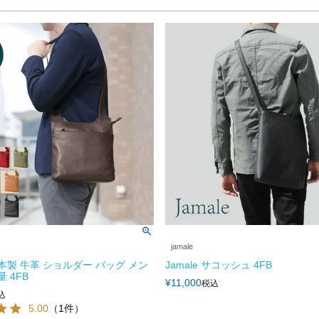
jamale
 日本製 牛革 ショルダー バッグ メン
Jamale サコッシュ 4FB
量 4FB
¥
11,000
税込
込
5.00
（1件）