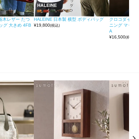
&栃木レザー たつ
HALEINE 日本製 横型 ボディバッグ
クロコダイル 
グ 大きめ 4FB
¥
19,800
ニング マット 
(税込)
A
¥
16,500
(税込)