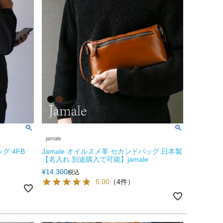
jamale
グ 4FB
Jamale オイルヌメ革 セカンドバッグ 日本製
【名入れ 別途購入で可能】jamale
¥
14,300
税込
5.00
（4件）