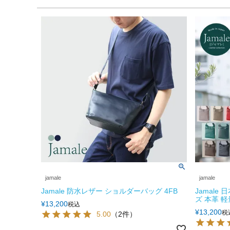
jamale
jamale
Jamale 防水レザー ショルダーバッグ 4FB
Jamale
ズ 本革 軽
¥
13,200
税込
¥
13,200
税
5.00
（2件）