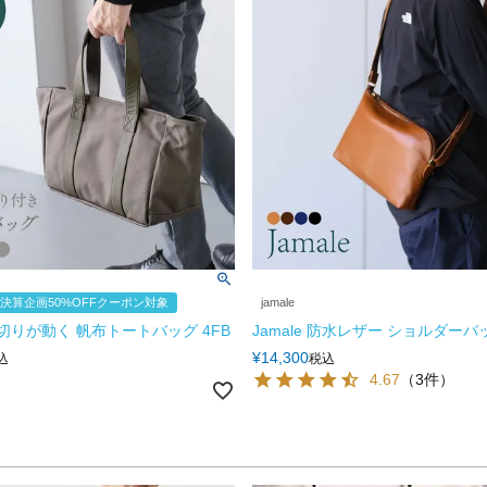
決算企画50%OFFクーポン対象
jamale
 仕切りが動く 帆布トートバッグ 4FB
Jamale 防水レザー ショルダーバッ
¥
14,300
込
税込
4.67
（3件）