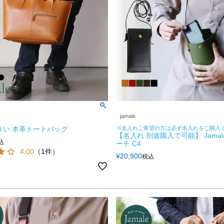
jamale
 大きい 本革トートバッグ
※名入れご希望の方は必ず名入れをご購入
【名入れ 別途購入で可能】 Jamal
込
ーチ C4
4.00
（1件）
¥
20,900
税込