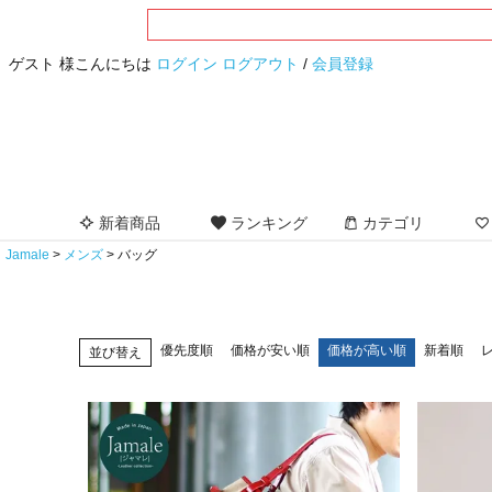
ゲスト 様こんにちは
ログイン
ログアウト
/
会員登録
新着商品
ランキング
カテゴリ
Jamale
メンズ
バッグ
優先度順
価格が安い順
価格が高い順
新着順
並び替え