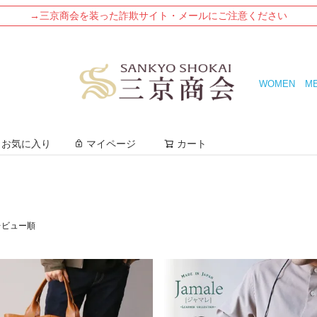
→三京商会を装った詐欺サイト・メールにご注意ください
WOMEN
M
検索
お気に入り
マイページ
カート
レビュー順