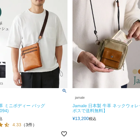
jamale
 牛革 ミニボディー バッグ
Jamale 日本製 牛革 ネックウォ
094)
ポスで送料無料】
¥
13,200
込
税込
4.33
（3件）