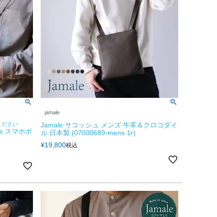
jamale
ください
Jamale サコッシュ メンズ 牛革＆クロコダイ
e スマホポ
ル 日本製 (07000689-mens-1r)
¥
19,800
税込