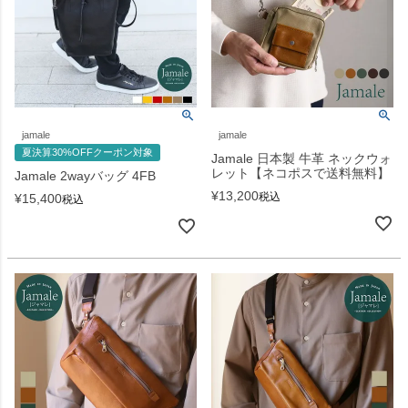
jamale
jamale
夏決算30%OFFクーポン対象
Jamale 日本製 牛革 ネックウォ
レット【ネコポスで送料無料】
Jamale 2wayバッグ 4FB
¥
13,200
税込
¥
15,400
税込