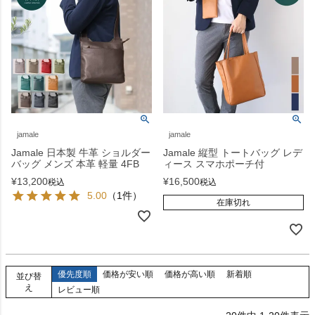
jamale
jamale
Jamale 日本製 牛革 ショルダー
Jamale 縦型 トートバッグ レデ
バッグ メンズ 本革 軽量 4FB
ィース スマホポーチ付
¥
13,200
¥
16,500
税込
税込
5.00
（1件）
在庫切れ
優先度順
価格が安い順
価格が高い順
新着順
並び替
え
レビュー順