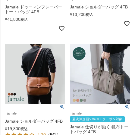
Jamale ドゥーマンフレーバー
Jamale ショルダーバッグ 4FB
トートバッグ 4FB
¥
13,200
税込
¥
41,800
税込
jamale
jamale
夏決算企画50%OFFクーポン対象
Jamale ショルダーバッグ 4FB
Jamale 仕切りが動く 帆布トー
¥
19,800
税込
トバッグ 4FB
4.20
（5件）