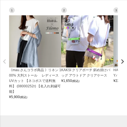
1
2
3
《mau.さんコラボ商品 》リネン 1
KAKSI クリアポーチ 斜め掛けバ
HALEI
00% 大判ストール レディース
ッグ アウトドア クリアケース
Yバッグ 
UVカット 【ネコポスで送料無
¥
1,650
¥
22,000
(税込)
料】 (08000252r) 【名入れ刺繍可
能】
¥
5,900
(税込)