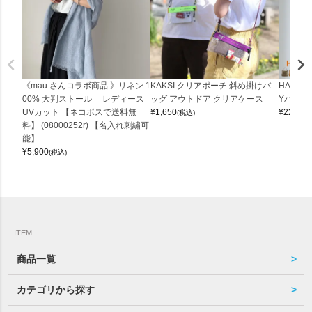
《mau.さんコラボ商品 》リネン 1
KAKSI クリアポーチ 斜め掛けバ
HALEI
00% 大判ストール レディース
ッグ アウトドア クリアケース
Yバッグ 
UVカット 【ネコポスで送料無
¥
1,650
¥
22,000
(税込)
料】 (08000252r) 【名入れ刺繍可
能】
¥
5,900
(税込)
ITEM
商品一覧
カテゴリから探す