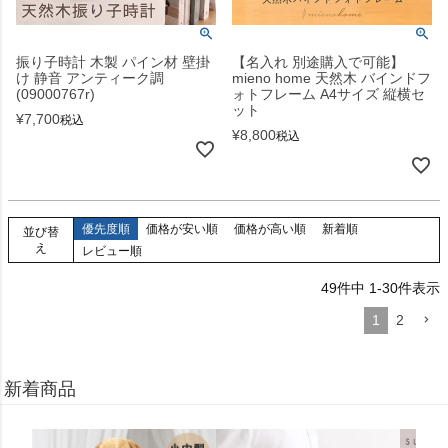
振り子時計 木製 パイン材 壁掛
【名入れ 別途購入で可能】
け 静音 アンティーク調
mieno home 天然木 バインドフ
(09000767r)
ォトフレーム A4サイズ 縦横セ
ット
¥
7,700
税込
¥
8,800
税込
優先度順
価格が安い順
価格が高い順
新着順
並び替
え
レビュー順
49
件中
1
-
30
件表示
1
2
新着商品