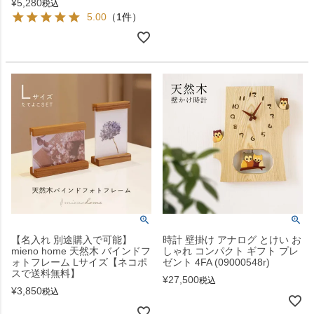
¥
5,280
税込
5.00
（1件）
【名入れ 別途購入で可能】
時計 壁掛け アナログ とけい お
mieno home 天然木 バインドフ
しゃれ コンパクト ギフト プレ
ォトフレーム Lサイズ【ネコポ
ゼント 4FA (09000548r)
スで送料無料】
¥
27,500
税込
¥
3,850
税込