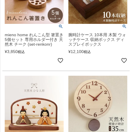
mieno home れんこん型 箸置き
腕時計ケース 10本用 木製 ウォ
5個セット 専用ホルダー付き 天
ッチケース 収納ボックス ディ
然木 チーク (set-renkonr)
スプレイボックス
¥
3,850
¥
12,100
税込
税込