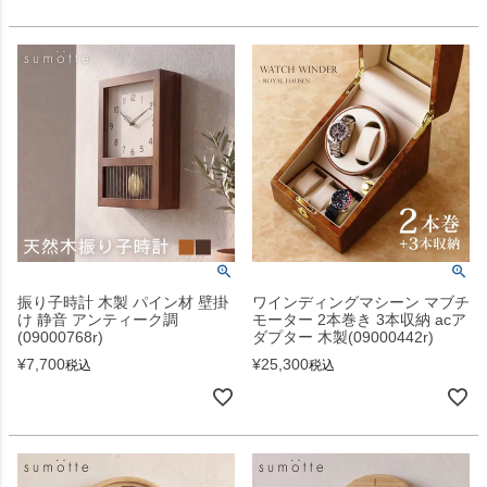
振り子時計 木製 パイン材 壁掛
ワインディングマシーン マブチ
け 静音 アンティーク調
モーター 2本巻き 3本収納 acア
(09000768r)
ダプター 木製(09000442r)
¥
7,700
¥
25,300
税込
税込