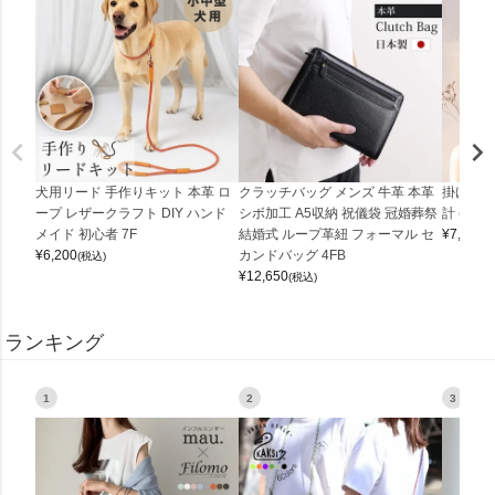
犬用リード 手作りキット 本革 ロ
クラッチバッグ メンズ 牛革 本革
掛け時計
ープ レザークラフト DIY ハンド
シボ加工 A5収納 祝儀袋 冠婚葬祭
計 (0900
メイド 初心者 7F
結婚式 ループ革紐 フォーマル セ
¥
7,150
(
¥
6,200
カンドバッグ 4FB
(税込)
¥
12,650
(税込)
ランキング
1
2
3