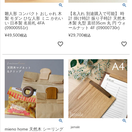
雛人形 コンパクト おしゃれ 木
【名入れ 別途購入で可能】 時
製 モダン ひな人形 ミニ かわい
計 掛け時計 振り子時計 天然木
い 日本製 名前札 4FA
木製 丸型 直径35cm 丸 円 ウォ
(09000551r)
ールナット 4F (09000730r)
¥
49,500
¥
29,700
税込
税込
jamale
mieno home 天然木 シーリング