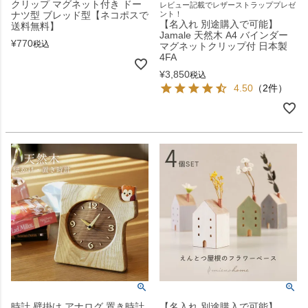
クリップ マグネット付き ドー
レビュー記載でレザーストラッププレゼ
ナツ型 ブレッド型【ネコポスで
ント！
【名入れ 別途購入で可能】
送料無料】
Jamale 天然木 A4 バインダー
¥
770
税込
マグネットクリップ付 日本製
4FA
¥
3,850
税込
4.50
（2件）
時計 壁掛け アナログ 置き時計
【名入れ 別途購入で可能】