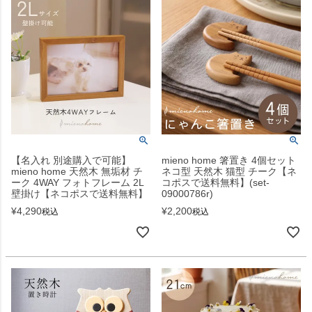
【名入れ 別途購入で可能】
mieno home 箸置き 4個セット
mieno home 天然木 無垢材 チ
ネコ型 天然木 猫型 チーク【ネ
ーク 4WAY フォトフレーム 2L
コポスで送料無料】(set-
壁掛け【ネコポスで送料無料】
09000786r)
¥
4,290
¥
2,200
税込
税込