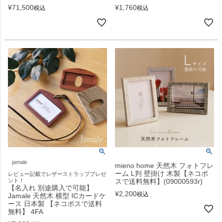
¥
71,500
¥
1,760
税込
税込
jamale
mieno home 天然木 フォトフレ
ーム L判 壁掛け 木製【ネコポ
レビュー記載でレザーストラッププレゼ
ント！
スで送料無料】(09000593r)
【名入れ 別途購入で可能】
¥
2,200
税込
Jamale 天然木 横型 ICカードケ
ース 日本製 【ネコポスで送料
無料】 4FA