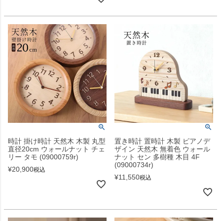
時計 掛け時計 天然木 木製 丸型
置き時計 置時計 木製 ピアノデ
直径20cm ウォールナット チェ
ザイン 天然木 無着色 ウォール
リー タモ (09000759r)
ナット セン 多樹種 木目 4F
(09000734r)
¥
20,900
税込
¥
11,550
税込