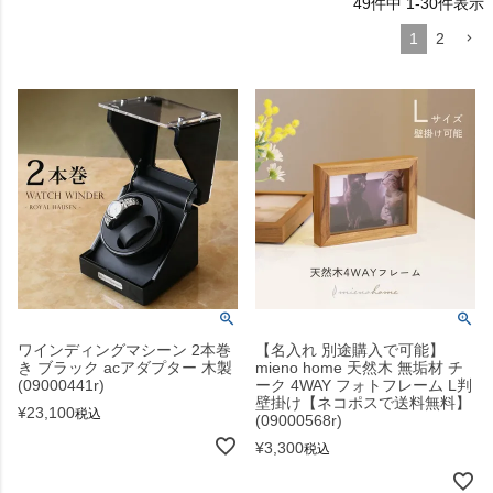
49
件中
1
-
30
件表示
1
2
ワインディングマシーン 2本巻
【名入れ 別途購入で可能】
き ブラック acアダプター 木製
mieno home 天然木 無垢材 チ
(09000441r)
ーク 4WAY フォトフレーム L判
壁掛け【ネコポスで送料無料】
¥
23,100
税込
(09000568r)
¥
3,300
税込