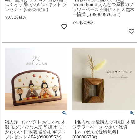
ふくろう 梟 かわいい ギフト プ
mieno home えんとつ屋根のフ
レゼント (09000545r)
ラワーベース 4個セット 天然木
一輪挿し(09000576setr)
¥
9,900
税込
¥
4,400
税込
雛人形 コンパクト おしゃれ 木
【名入れ 別途購入で可能】木製
製 モダン ひな人形 壁掛け ミニ
フラワーベース 小さい 雑貨
かわいい 日本製 名前札 ギフト
【ネコポスで送料無料】
プレゼント 4FA (09000552r)
(09000573r)