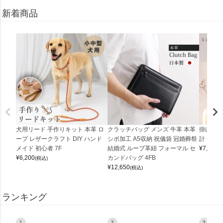
新着商品
犬用リード 手作りキット 本革 ロ
クラッチバッグ メンズ 牛革 本革
掛け時計
ープ レザークラフト DIY ハンド
シボ加工 A5収納 祝儀袋 冠婚葬祭
計 (0900
メイド 初心者 7F
結婚式 ループ革紐 フォーマル セ
¥
7,150
(
¥
6,200
カンドバッグ 4FB
(税込)
¥
12,650
(税込)
ランキング
1
2
3