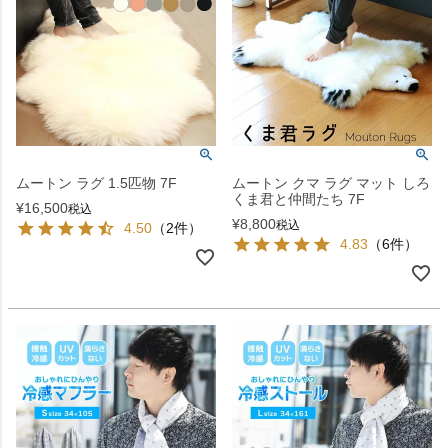
ムートン ラグ 1.5匹物 7F
ムートン クマ ラグ マット しろ
くま君と仲間たち 7F
¥
16,500
税込
¥
8,800
税込
4.50
（2件）
4.83
（6件）