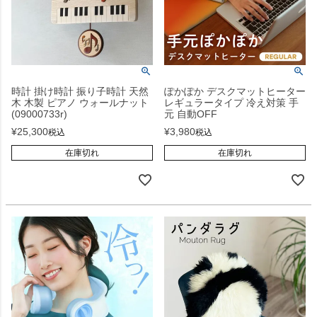
時計 掛け時計 振り子時計 天然
ぽかぽか デスクマットヒーター
木 木製 ピアノ ウォールナット
レギュラータイプ 冷え対策 手
(09000733r)
元 自動OFF
¥
25,300
¥
3,980
税込
税込
在庫切れ
在庫切れ