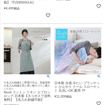
能】 7F(09000414r)
¥
4,400
税込
※名入れ刺繍をご希望の方は、別途有料
日本製 冷感 冷たい ブランケッ
の名入れ刺繍を同じ買い物カゴでご購入
ト ひんやり クール スローケッ
ください
ト 丸洗いOK 夏用 7F
Nuuit コットン リネン エプロン
ロング 日本製【ネコポスで送料
¥
11,000
税込
無料】 【名入れ刺繍可能】