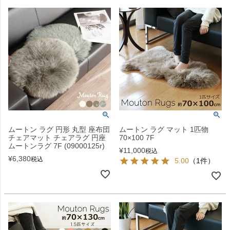
ムートン ラグ 円形 丸型 座布団
ムートン ラグ マット 1匹物
チェアマット チェアラグ 円座
70×100 7F
ムートンラグ 7F (09000125r)
¥
11,000
税込
¥
6,380
税込
5.00
（1件）