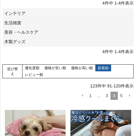
4
件中
1
-
4
件表示
インテリア
生活雑貨
美容・ヘルスケア
木製グッズ
4
件中
1
-
4
件表示
優先度順
価格が安い順
価格が高い順
新着順
並び替
え
レビュー順
123
件中
91
-
120
件表示
1
…
3
4
5