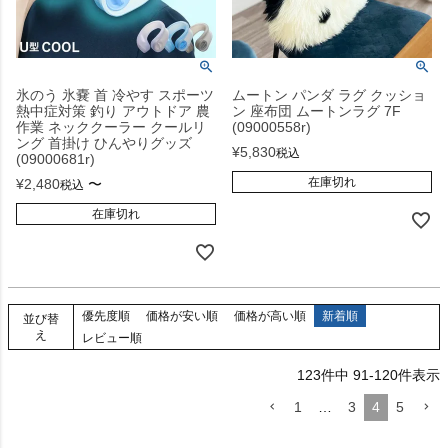
氷のう 氷嚢 首 冷やす スポーツ
ムートン パンダ ラグ クッショ
熱中症対策 釣り アウトドア 農
ン 座布団 ムートンラグ 7F
作業 ネッククーラー クールリ
(09000558r)
ング 首掛け ひんやりグッズ
¥
5,830
税込
(09000681r)
在庫切れ
¥
2,480
〜
税込
在庫切れ
優先度順
価格が安い順
価格が高い順
新着順
並び替
え
レビュー順
123
件中
91
-
120
件表示
1
…
3
4
5