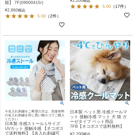
¥
2,200
税込
能】 7F(09000415r)
5.00
（17件）
¥
2,860
税込
5.00
（2件）
※名入れ刺繍をご希望の方は、別途有料
日本製 ペット用 冷感クールマ
の名入れ刺繍を同じ買い物カゴでご購入
ット 接触冷感 マット 犬 猫 ガ
ください
ーゼタイプ ペット用品
日本製 冷感ストール Lサイズ
7FB【ネコポスで送料無料】
UVカット 接触冷感 【ネコポス
で送料無料】【名入れ刺繍可
¥
2,200
税込