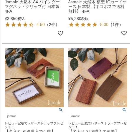
Jamale 天然木 A4 バインダー
Jamale 天然木 横型 ICカードケ
マグネットクリップ付 日本製
ース 日本製 【ネコポスで送料
4FA
無料】 4FA
¥
3,850
¥
5,280
税込
税込
4.50
（2件）
5.00
（1件）
jamale
jamale
レビュー記載でレザーストラッププレゼ
レビュー記載でレザーストラッププレゼ
ント！
ント！
【名入れ 別途購入で可能】
【名入れ 別途購入で可能】