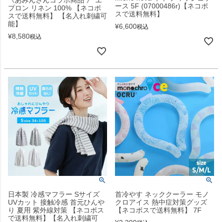
ース 5F (07000486r)【ネコポ
プロン リネン 100% 【ネコポ
スで送料無料】
スで送料無料】 【名入れ刺繍可
能】
¥
6,600
税込
¥
8,580
税込
日本製 冷感マフラー Sサイズ
首冷やす ネッククーラー モノ
UVカット 接触冷感 首元ひんや
クロアイス 熱中症対策グッズ
り 夏用 紫外線対策 【ネコポス
【ネコポスで送料無料】 7F
で送料無料】【名入れ刺繍可