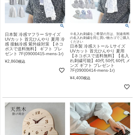
日本製 冷感マフラー Sサイズ
※名入れ刺繍をご希望の方は、別途有料
の名入れ刺繍を同じ買い物カゴでご購入
UVカット 首元ひんやり 夏用 冷
ください
感 接触冷感 紫外線対策 【ネコ
日本製 冷感ストール Lサイズ
ポスで送料無料】 ギフト プレ
UVカット 首元ひんやり 夏用
ゼント 7F(09000415-mens-1r)
【ネコポスで送料無料】【名入
れ刺繍可能】40代 50代 60代 メ
¥
2,860
税込
ンズ ギフト プレゼント
7F(09000414-mens-1r)
¥
4,400
税込