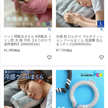
ペット用吸水タオル 8倍吸水 ミ
冷感 枕 ひんやり マルチクッシ
トン型 犬 猫 7FB 【ネコポスで
ョン クールまくら 洗濯機 洗え
送料無料】(09000516r)
る Lサイズ(09000526r)
¥
1,980
¥
7,700
税込
税込