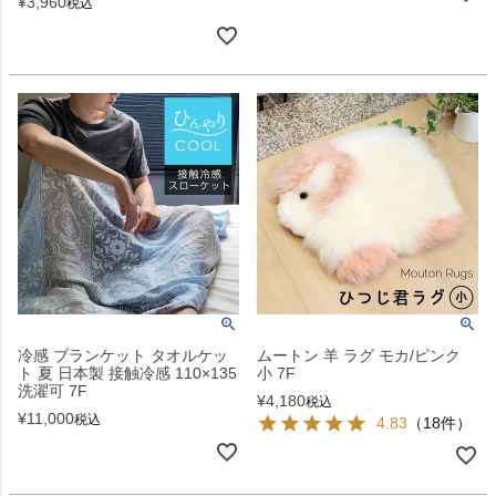
¥
3,960
税込
冷感 ブランケット タオルケッ
ムートン 羊 ラグ モカ/ピンク
ト 夏 日本製 接触冷感 110×135
小 7F
洗濯可 7F
¥
4,180
税込
¥
11,000
税込
4.83
（18件）