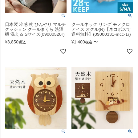
日本製 冷感 枕 ひんやり マルチ
クールネック リング モノクロ
クッション クールまくら 洗濯
アイス オクル(R)【ネコポスで
機 洗える Sサイズ(09000520r)
送料無料】(09000331-mcc-1r)
¥
3,850
¥
1,400
〜
税込
税込