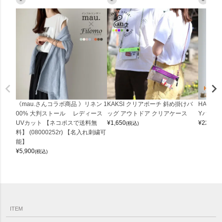
《mau.さんコラボ商品 》リネン 1
KAKSI クリアポーチ 斜め掛けバ
HALEI
00% 大判ストール レディース
ッグ アウトドア クリアケース
Yバッグ 
UVカット 【ネコポスで送料無
¥
1,650
¥
22,000
(税込)
料】 (08000252r) 【名入れ刺繍可
能】
¥
5,900
(税込)
ITEM