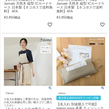
Jamale 天然木 縦型 ICカードケ
Jamale 天然木 縦型 ICカードケ
ース 日本製【ネコポスで送料無
ース 日本製 【ネコポスで送料
料】 4FA
無料】4FA
¥
3,850
¥
3,850
税込
税込
Filomo
mieno
夏決算企画50%OFFクーポン対象
※名入れ刺繍をご希望の方は、別途有料
の名入れ刺繍を同じ買い物カゴでご購入
【名入れ 別途購入で可能】
ください
mieno nova 本革 ティッシュケ
《あみんさんコラボ商品 》 エ