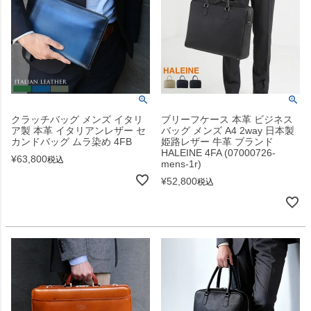
クラッチバッグ メンズ イタリ
ブリーフケース 本革 ビジネス
ア製 本革 イタリアンレザー セ
バッグ メンズ A4 2way 日本製
カンドバッグ ムラ染め 4FB
姫路レザー 牛革 ブランド
HALEINE 4FA (07000726-
¥
63,800
税込
mens-1r)
¥
52,800
税込