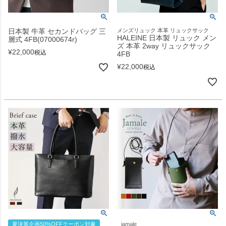
日本製 牛革 セカンドバッグ 三
メンズリュック 本革 リュックサック
HALEINE 日本製 リュック メン
層式 4FB(07000674r)
ズ 本革 2way リュックサック
¥
22,000
税込
4FB
¥
22,000
税込
夏決算企画50%OFFクーポン対象
jamale