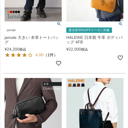
jamale
夏決算30%OFFクーポン対象
jamale 大きい 本革トートバッ
HALEINE 日本製 牛革 ボディバ
グ
ッグ 4FB
¥
24,200
¥
22,000
税込
税込
4.00
（1件）