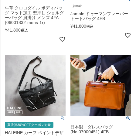
jamale
牛革 クロコダイル ボディバッ
グ マット加工 型押し ショルダ
Jamale ドゥーマンフレーバー
ーバッグ 肩掛け メンズ 4FA
トートバッグ 4FB
(06001832-mens-1r)
¥
41,800
税込
¥
41,800
税込
夏決算30%OFFクーポン対象
日本製 ダレスバッグ
(No.07000451) 4FB
HALEINE カーフ ペイントデザ