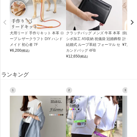
犬用リード 手作りキット 本革 ロ
クラッチバッグ メンズ 牛革 本革
掛け時計
ープ レザークラフト DIY ハンド
シボ加工 A5収納 祝儀袋 冠婚葬祭
計 (0900
メイド 初心者 7F
結婚式 ループ革紐 フォーマル セ
¥
7,150
(
¥
6,200
カンドバッグ 4FB
(税込)
¥
12,650
(税込)
ランキング
1
2
3