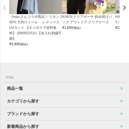
《mau.さんコラボ商品 》リネン 1
KAKSI クリアポーチ 斜め掛けバ
HALEI
00% 大判ストール レディース
ッグ アウトドア クリアケース
Yバッグ 
UVカット 【ネコポスで送料無
¥
1,650
¥
22,000
(税込)
料】 (08000252r) 【名入れ刺繍可
能】
¥
5,900
(税込)
ITEM
商品一覧
カテゴリから探す
ブランドから探す
新着商品から探す