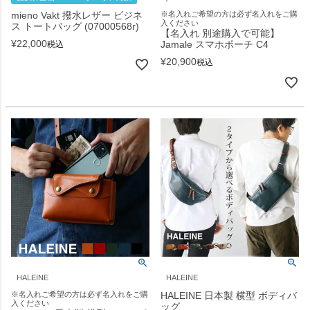
mieno Vakt 撥水レザー ビジネ
※名入れご希望の方は必ず名入れをご購
入ください
ス トートバッグ (07000568r)
【名入れ 別途購入で可能】
¥
22,000
Jamale スマホポーチ C4
税込
¥
20,900
税込
HALEINE
HALEINE
※名入れご希望の方は必ず名入れをご購
HALEINE 日本製 横型 ボディバ
入ください
ッグ