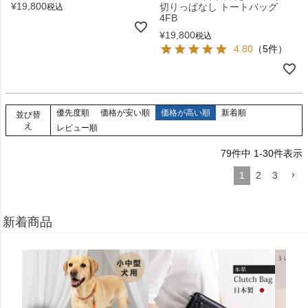
¥
19,800
切りっぱなし トートバッグ
税込
4FB
¥
19,800
税込
4.80
（5件）
優先度順
価格が安い順
価格が高い順
新着順
並び替
え
レビュー順
79
件中
1
-
30
件表示
1
2
3
新着商品