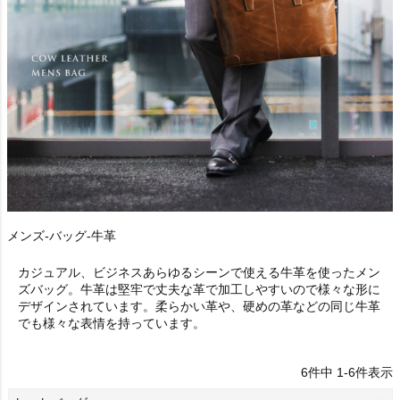
メンズ-バッグ-牛革
カジュアル、ビジネスあらゆるシーンで使える牛革を使ったメン
ズバッグ。牛革は堅牢で丈夫な革で加工しやすいので様々な形に
デザインされています。柔らかい革や、硬めの革などの同じ牛革
でも様々な表情を持っています。
6
件中
1
-
6
件表示