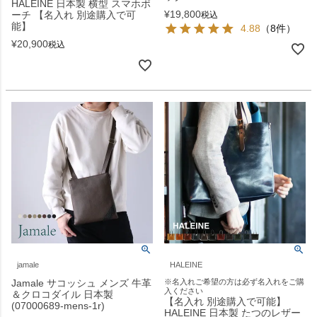
HALEINE 日本製 横型 スマホポ
¥
19,800
ーチ 【名入れ 別途購入で可
税込
能】
4.88
（8件）
¥
20,900
税込
jamale
HALEINE
Jamale サコッシュ メンズ 牛革
※名入れご希望の方は必ず名入れをご購
入ください
＆クロコダイル 日本製
【名入れ 別途購入で可能】
(07000689-mens-1r)
HALEINE 日本製 たつのレザー