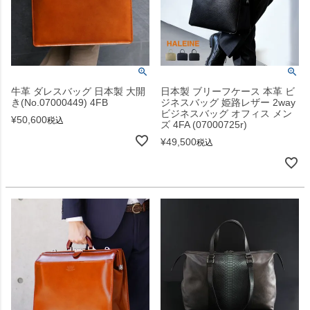
牛革 ダレスバッグ 日本製 大開
日本製 ブリーフケース 本革 ビ
き(No.07000449) 4FB
ジネスバッグ 姫路レザー 2way
ビジネスバッグ オフィス メン
¥
50,600
税込
ズ 4FA (07000725r)
¥
49,500
税込