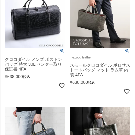
exotic leather
クロコダイル メンズ ボストン
バッグ 特大 30L センター取り
スモールクロコダイル ポロサス
保証書 4FA
トートバッグ マット ラム革 内
装 4FA
¥
638,000
税込
¥
638,000
税込