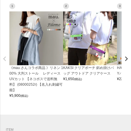
1
2
3
《mau.さんコラボ商品 》リネン 1
KAKSI クリアポーチ 斜め掛けバ
HALEI
00% 大判ストール レディース
ッグ アウトドア クリアケース
Yバッグ 
UVカット 【ネコポスで送料無
¥
1,650
¥
22,000
(税込)
料】 (08000252r) 【名入れ刺繍可
能】
¥
5,900
(税込)
ITEM