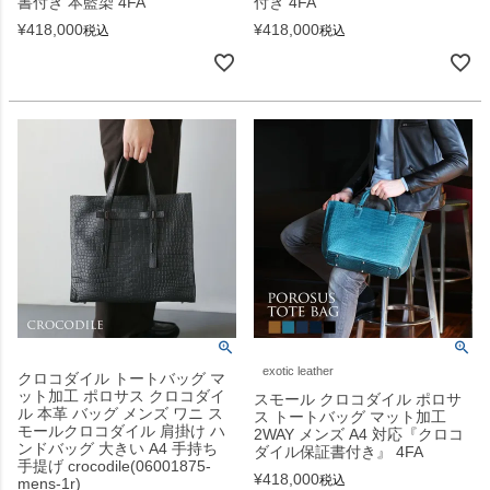
書付き 本藍染 4FA
付き 4FA
¥
418,000
¥
418,000
税込
税込
exotic leather
クロコダイル トートバッグ マ
ット加工 ポロサス クロコダイ
スモール クロコダイル ポロサ
ル 本革 バッグ メンズ ワニ ス
ス トートバッグ マット加工
モールクロコダイル 肩掛け ハ
2WAY メンズ A4 対応『クロコ
ンドバッグ 大きい A4 手持ち
ダイル保証書付き』 4FA
手提げ crocodile(06001875-
¥
418,000
税込
mens-1r)