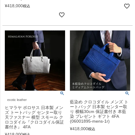
¥
418,000
税込
exotic leather
藍染め クロコダイル メンズ ト
ートバッグ 日本製 センター取
ヒマラヤ ポロサス 日本製 メン
り 横幅30cm 保証書付き 本藍
ズ トートバッグ センター取り
染 プレゼント ギフト 4FA
天ファスナー 横型 スモール ク
(06001895-mens-1r)
ロコダイル『クロコダイル保証
書付き』 4FA
¥
418,000
税込
¥
418,000
税込