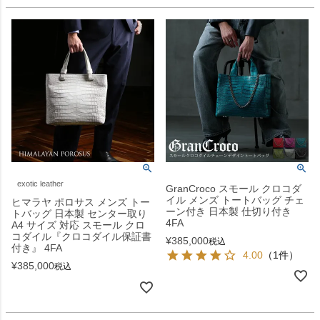
exotic leather
GranCroco スモール クロコダ
イル メンズ トートバッグ チェ
ヒマラヤ ポロサス メンズ トー
ーン付き 日本製 仕切り付き
トバッグ 日本製 センター取り
4FA
A4 サイズ 対応 スモール クロ
コダイル『クロコダイル保証書
¥
385,000
税込
付き』 4FA
4.00
（1件）
¥
385,000
税込