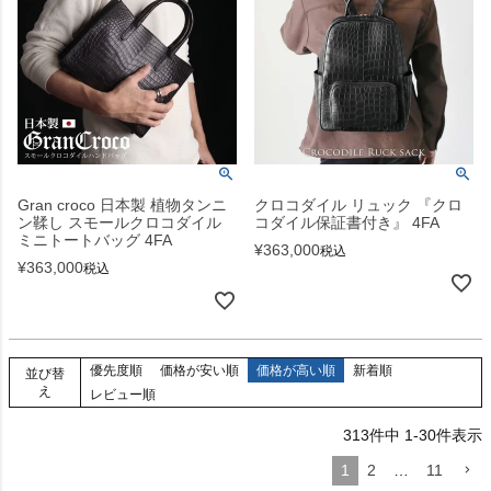
Gran croco 日本製 植物タンニ
クロコダイル リュック 『クロ
ン鞣し スモールクロコダイル
コダイル保証書付き』 4FA
ミニトートバッグ 4FA
¥
363,000
税込
¥
363,000
税込
優先度順
価格が安い順
価格が高い順
新着順
並び替
え
レビュー順
313
件中
1
-
30
件表示
1
2
…
11