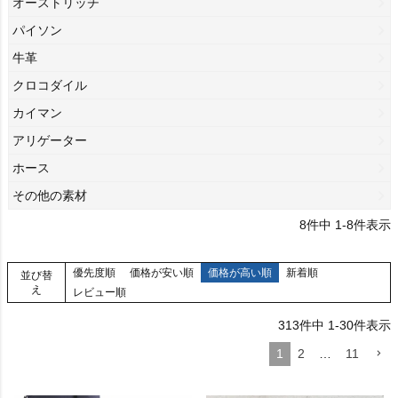
オーストリッチ
パイソン
牛革
クロコダイル
カイマン
アリゲーター
ホース
その他の素材
8
件中
1
-
8
件表示
優先度順
価格が安い順
価格が高い順
新着順
並び替
え
レビュー順
313
件中
1
-
30
件表示
1
2
…
11