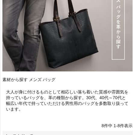
素材から探す メンズ バッグ
大人が身に付けるものとして相応しい落ち着いた質感や雰囲気を
持っているバッグを、革の種類から探す。30代、40代～70代と
幅広い年代で持っていただける男性用のバッグを多数取り扱って
います。
8
件中
1
-
8
件表示