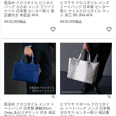
藍染め クロコダイル ビジネス
ヒマラヤ クロコダイル メンズ
バッグ 小さめ メンズ ブリーフ
トートバッグ 日本製 センター
ケース 日本製 センター取り 保
取り ナイルクロコダイル マッ
証書付き 本藍染 4FA
ト 加工 B5 JRA 4FA
¥
418,000
¥
418,000
税込
税込
藍染め クロコダイル メンズ ト
ヒマラヤ スモール クロコダイ
ートバッグ 日本製 横幅30cm
ル トートバッグ メンズ 日本製
2way あおりポケット 付き 保証
ポロサス センター取り 保証書