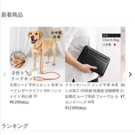
新着商品
犬用リード 手作りキット 本革 ロ
クラッチバッグ メンズ 牛革 本革
掛け時計
ープ レザークラフト DIY ハンド
シボ加工 A5収納 祝儀袋 冠婚葬祭
計 (0900
メイド 初心者 7F
結婚式 ループ革紐 フォーマル セ
¥
7,150
(
¥
6,200
カンドバッグ 4FB
(税込)
¥
12,650
(税込)
ランキング