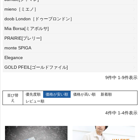
mieno［ミエノ］
doob London［ドゥーブロンドン］
Mia Borsa[ミアボルサ]
PRAIRIE[プレリー]
monte SPIGA
Elegance
GOLD PFEIL[ゴールドファイル]
9
件中
1
-
9
件表示
優先度順
価格が安い順
価格が高い順
新着順
並び替
え
レビュー順
4
件中
1
-
4
件表示