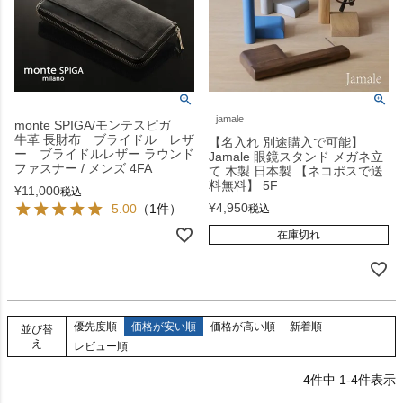
jamale
monte SPIGA/モンテスピガ
牛革 長財布 ブライドル レザ
【名入れ 別途購入で可能】
ー ブライドルレザー ラウンド
Jamale 眼鏡スタンド メガネ立
ファスナー / メンズ 4FA
て 木製 日本製 【ネコポスで送
料無料】 5F
¥
11,000
税込
¥
4,950
5.00
（1件）
税込
在庫切れ
優先度順
価格が安い順
価格が高い順
新着順
並び替
え
レビュー順
4
件中
1
-
4
件表示