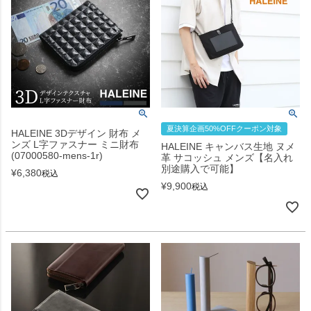
夏決算企画50%OFFクーポン対象
HALEINE 3Dデザイン 財布 メ
ンズ L字ファスナー ミニ財布
HALEINE キャンバス生地 ヌメ
(07000580-mens-1r)
革 サコッシュ メンズ【名入れ
別途購入で可能】
¥
6,380
税込
¥
9,900
税込