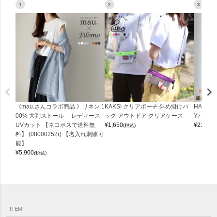
1
2
3
《mau.さんコラボ商品 》リネン 1
KAKSI クリアポーチ 斜め掛けバ
HALEI
00% 大判ストール レディース
ッグ アウトドア クリアケース
Yバッグ 
UVカット 【ネコポスで送料無
¥
1,650
¥
22,000
(税込)
料】 (08000252r) 【名入れ刺繍可
能】
¥
5,900
(税込)
ITEM