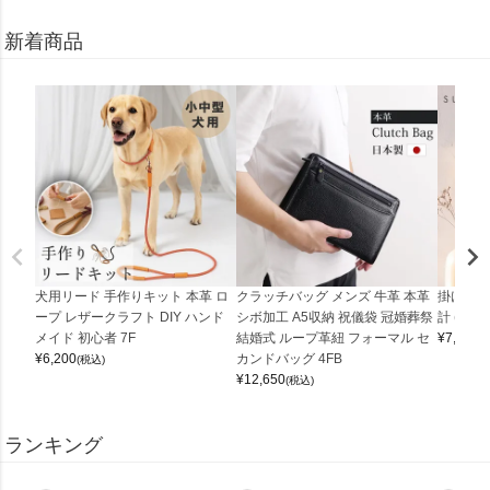
新着商品
犬用リード 手作りキット 本革 ロ
クラッチバッグ メンズ 牛革 本革
掛け時計
ープ レザークラフト DIY ハンド
シボ加工 A5収納 祝儀袋 冠婚葬祭
計 (0900
メイド 初心者 7F
結婚式 ループ革紐 フォーマル セ
¥
7,150
(
¥
6,200
カンドバッグ 4FB
(税込)
¥
12,650
(税込)
ランキング