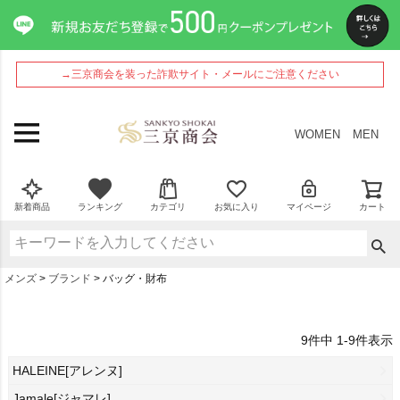
→三京商会を装った詐欺サイト・メールにご注意ください
WOMEN
MEN
新着商品
ランキング
カテゴリ
お気に入り
マイページ
カート
メンズ
ブランド
バッグ・財布
9
件中
1
-
9
件表示
HALEINE[アレンヌ]
Jamale[ジャマレ]