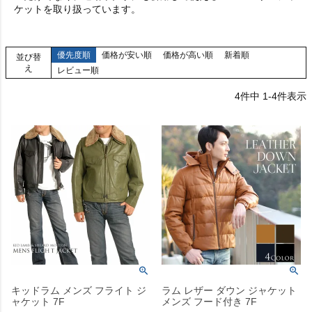
ケットを取り扱っています。
優先度順
価格が安い順
価格が高い順
新着順
並び替
え
レビュー順
4
件中
1
-
4
件表示
キッドラム メンズ フライト ジ
ラム レザー ダウン ジャケット
ャケット 7F
メンズ フード付き 7F