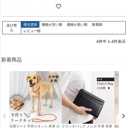
優先度順
価格が安い順
価格が高い順
新着順
並び替
え
レビュー順
4
件中
1
-
4
件表示
新着商品
犬用リード 手作りキット 本革 ロ
クラッチバッグ メンズ 牛革 本革
掛け時計