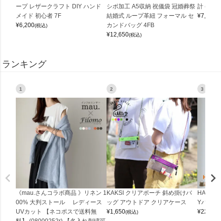
ープ レザークラフト DIY ハンド
シボ加工 A5収納 祝儀袋 冠婚葬祭
計 (0900
メイド 初心者 7F
結婚式 ループ革紐 フォーマル セ
¥
7,150
(
¥
6,200
カンドバッグ 4FB
(税込)
¥
12,650
(税込)
ランキング
1
2
3
《mau.さんコラボ商品 》リネン 1
KAKSI クリアポーチ 斜め掛けバ
HALEI
00% 大判ストール レディース
ッグ アウトドア クリアケース
Yバッグ 
UVカット 【ネコポスで送料無
¥
1,650
¥
22,000
(税込)