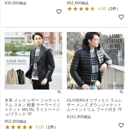
¥
30,800
¥
52,800
税込
税込
4.50
（2件）
本革 メンズ レザー ジャケット
OLIVIERI/オリヴィエリ ラムレ
ラム スキン 軽量 テーラードジ
ザー メンズ ダウンジャケット
ャケット M/L/XL ライトベージ
ムートントリム フード付き 7F
ュ/ブラック 7F
¥
151,800
税込
¥
52,800
税込
5.00
（1件）