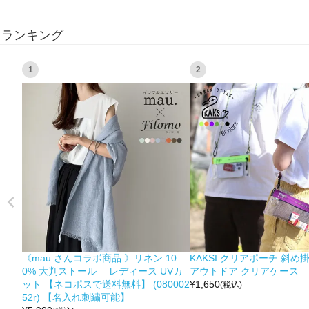
ランキング
1
2
《mau.さんコラボ商品 》リネン 10
KAKSI クリアポーチ 斜め
0% 大判ストール レディース UVカ
アウトドア クリアケース
ット 【ネコポスで送料無料】 (080002
¥
1,650
(税込)
52r) 【名入れ刺繍可能】