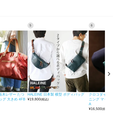
5
6
&栃木レザー たつ
HALEINE 日本製 横型 ボディバッグ
クロコダイル 
グ 大きめ 4FB
¥
19,800
ニング マット 
(税込)
A
¥
16,500
(税込)