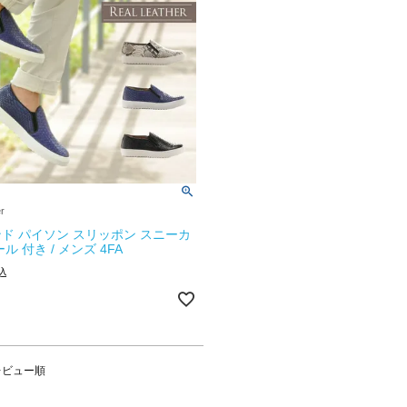
er
ド パイソン スリッポン スニーカ
ル 付き / メンズ 4FA
込
レビュー順