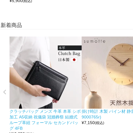
¥
5,900
(税込)
新着商品
クラッチバッグ メンズ 牛革 本革 シボ
掛け時計 木製 パイン材 静音
加工 A5収納 祝儀袋 冠婚葬祭 結婚式
9000765r)
ループ革紐 フォーマル セカンドバッ
¥
7,150
(税込)
グ 4FB