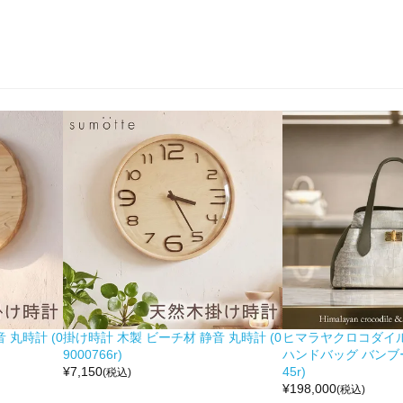
 丸時計 (0
掛け時計 木製 ビーチ材 静音 丸時計 (0
ヒマラヤクロコダイル 
9000766r)
ハンドバッグ バンブー留
¥
7,150
45r)
(税込)
¥
198,000
(税込)