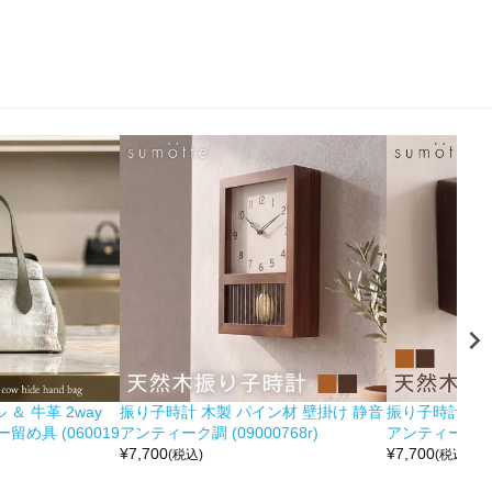
＆ 牛革 2way
振り子時計 木製 パイン材 壁掛け 静音
振り子時計 木製
め具 (060019
アンティーク調 (09000768r)
アンティーク調 (0
¥
7,700
¥
7,700
(税込)
(税込)