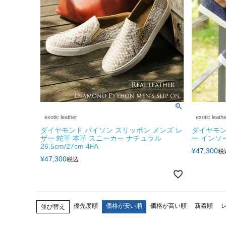
exotic leather
exotic leath
ダイヤモンド パイソン スリッポン メンズ レ
ダイヤモン
ザー 蛇革 本革 スニーカー ナチュラル
ー インソー
26.5cm/27cm 4FA
¥
47,300
税
¥
47,300
税込
優先度順
価格が安い順
価格が高い順
新着順
並び替え