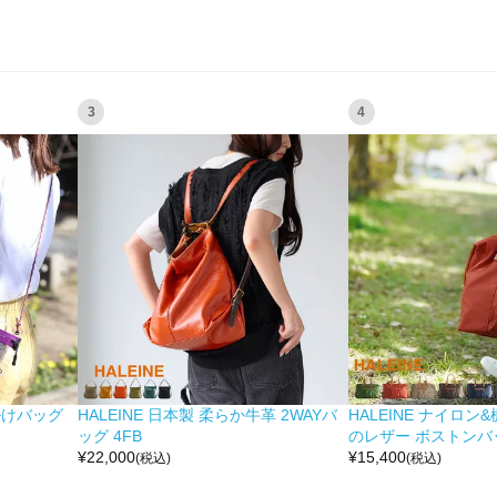
3
4
掛けバッグ
HALEINE 日本製 柔らか牛革 2WAYバ
HALEINE ナイロン
ッグ 4FB
のレザー ボストンバッ
¥
22,000
¥
15,400
(税込)
(税込)