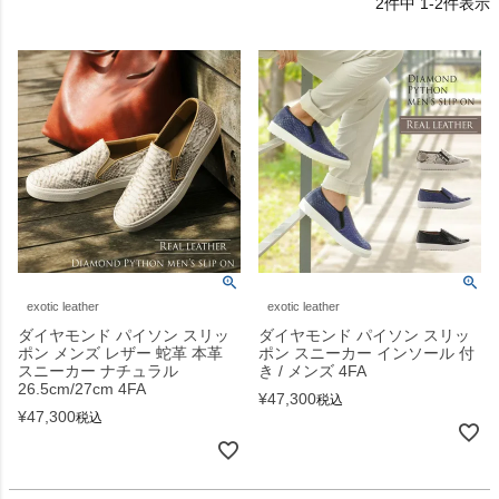
2
件中
1
-
2
件表示
exotic leather
exotic leather
ダイヤモンド パイソン スリッ
ダイヤモンド パイソン スリッ
ポン メンズ レザー 蛇革 本革
ポン スニーカー インソール 付
スニーカー ナチュラル
き / メンズ 4FA
26.5cm/27cm 4FA
¥
47,300
税込
¥
47,300
税込