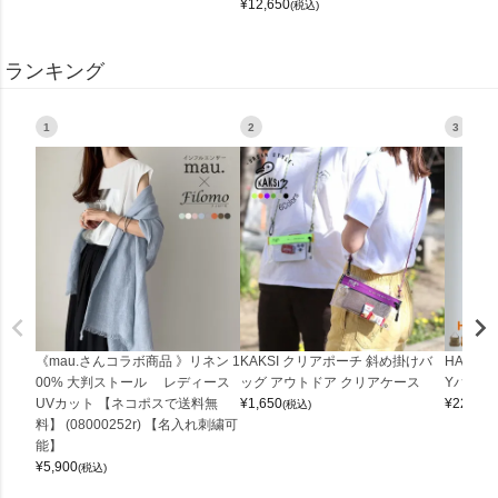
¥
12,650
(税込)
ランキング
1
2
3
《mau.さんコラボ商品 》リネン 1
KAKSI クリアポーチ 斜め掛けバ
HALEI
00% 大判ストール レディース
ッグ アウトドア クリアケース
Yバッグ 
UVカット 【ネコポスで送料無
¥
1,650
¥
22,000
(税込)
料】 (08000252r) 【名入れ刺繍可
能】
¥
5,900
(税込)