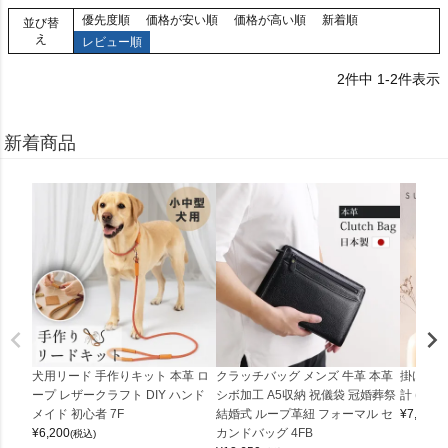
優先度順
価格が安い順
価格が高い順
新着順
並び替
え
レビュー順
2
件中
1
-
2
件表示
新着商品
犬用リード 手作りキット 本革 ロ
クラッチバッグ メンズ 牛革 本革
掛け時計
ープ レザークラフト DIY ハンド
シボ加工 A5収納 祝儀袋 冠婚葬祭
計 (0900
メイド 初心者 7F
結婚式 ループ革紐 フォーマル セ
¥
7,150
(
¥
6,200
カンドバッグ 4FB
(税込)