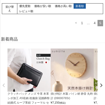
優先度順
価格が安い順
価格が高い順
新着順
並び替
え
レビュー順
1
…
4
5
新着商品
クラッチバッグ メンズ 牛革 本革
掛け時計 木製 パイン材 静音 丸時
掛け時計
シボ加工 A5収納 祝儀袋 冠婚葬祭
計 (09000765r)
計 (0900
結婚式 ループ革紐 フォーマル セ
¥
7,150
¥
7,150
(税込)
(