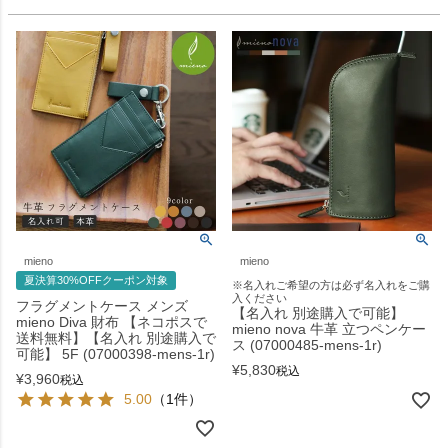
mieno
mieno
夏決算30%OFFクーポン対象
※名入れご希望の方は必ず名入れをご購
入ください
フラグメントケース メンズ
【名入れ 別途購入で可能】
mieno Diva 財布 【ネコポスで
mieno nova 牛革 立つペンケー
送料無料】【名入れ 別途購入で
ス (07000485-mens-1r)
可能】 5F (07000398-mens-1r)
¥
5,830
税込
¥
3,960
税込
5.00
（1件）