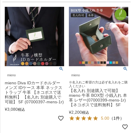
mieno
mieno
mieno Diva IDカードホルダー
※名入れご希望の方は必ず名入れをご購
入ください
メンズ IDケース 本革 ネックス
【名入れ 別途購入で可能】
トラップ 牛革 【ネコポスで送
mieno 牛革 BOX型 小銭入れ 本
料無料】 【名入れ 別途購入で
革 レザー(07000399-mens-1r)
可能】 5F (07000397-mens-1r)
【ネコポスで送料無料】 5F
¥
3,080
税込
¥
2,200
税込
5.00
（1件）