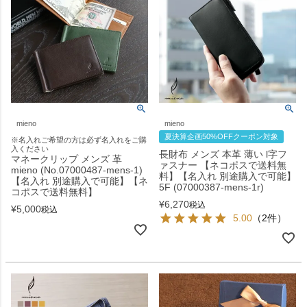
mieno
mieno
夏決算企画50%OFFクーポン対象
※名入れご希望の方は必ず名入れをご購
入ください
長財布 メンズ 本革 薄い l字フ
マネークリップ メンズ 革
ァスナー 【ネコポスで送料無
mieno (No.07000487-mens-1)
料】【名入れ 別途購入で可能】
【名入れ 別途購入で可能】【ネ
5F (07000387-mens-1r)
コポスで送料無料】
¥
6,270
税込
¥
5,000
税込
5.00
（2件）