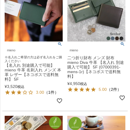
mieno
mieno
※名入れご希望の方は必ず名入れをご購
二つ折り財布 メンズ 財布
入ください
mieno Diva 牛革 【名入れ 別途
【名入れ 別途購入で可能】
購入で可能】 5F (07000391-
mieno 牛革 名刺入れ メンズ 本
mens-1r)【ネコポスで送料無
革 レザー【ネコポスで送料無
料】
料】 5F
¥
4,950
税込
¥
3,520
税込
5.00
（2件）
3.00
（1件）