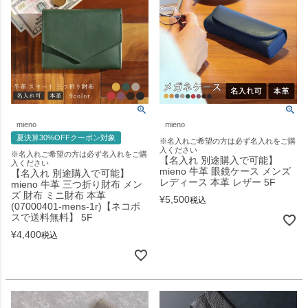
mieno
mieno
夏決算30%OFFクーポン対象
※名入れご希望の方は必ず名入れをご購
入ください
※名入れご希望の方は必ず名入れをご購
【名入れ 別途購入で可能】
入ください
mieno 牛革 眼鏡ケース メンズ
【名入れ 別途購入で可能】
レディース 本革 レザー 5F
mieno 牛革 三つ折り財布 メン
ズ 財布 ミニ財布 本革
¥
5,500
税込
(07000401-mens-1r)【ネコポ
スで送料無料】 5F
¥
4,400
税込