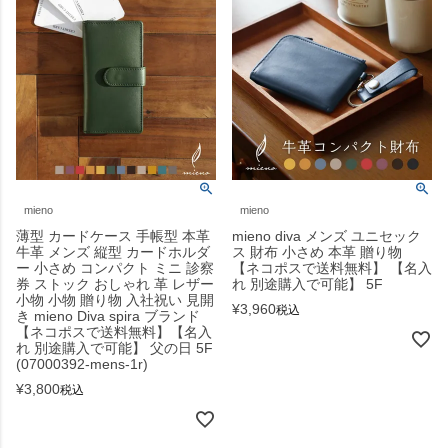
mieno
mieno
薄型 カードケース 手帳型 本革
mieno diva メンズ ユニセック
牛革 メンズ 縦型 カードホルダ
ス 財布 小さめ 本革 贈り物
ー 小さめ コンパクト ミニ 診察
【ネコポスで送料無料】 【名入
券 ストック おしゃれ 革 レザー
れ 別途購入で可能】 5F
小物 小物 贈り物 入社祝い 見開
¥
3,960
税込
き mieno Diva spira ブランド
【ネコポスで送料無料】【名入
れ 別途購入で可能】 父の日 5F
(07000392-mens-1r)
¥
3,800
税込