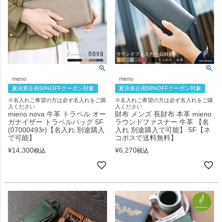
mieno
mieno
夏決算企画50%OFFクーポン対象
夏決算企画50%OFFクーポン対象
※名入れご希望の方は必ず名入れをご購
※名入れご希望の方は必ず名入れをご購
入ください
入ください
mieno nova 牛革 トラベル オー
財布 メンズ 長財布 本革 mieno
ガナイザー トラベルバッグ 5F
ラウンドファスナー 牛革 【名
(07000493r)【名入れ 別途購入
入れ 別途購入で可能】 5F【ネ
で可能】
コポスで送料無料】
¥
14,300
¥
6,270
税込
税込