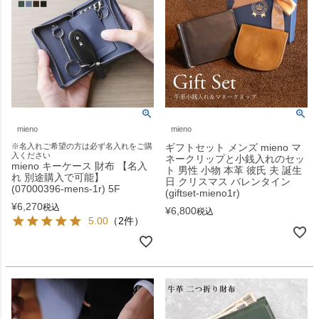
mieno
mieno
※名入れご希望の方は必ず名入れをご購
ギフトセット メンズ mieno マ
入ください
ネークリップと小銭入れのセッ
mieno キーケース 財布 【名入
ト 男性 小物 本革 彼氏 夫 誕生
れ 別途購入で可能】
日 クリスマス バレンタイン
(07000396-mens-1r) 5F
(giftset-mieno1r)
¥
6,270
税込
¥
6,800
税込
5.00
（2件）