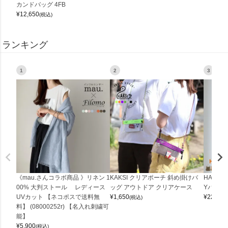
カンドバッグ 4FB
¥
12,650
(税込)
ランキング
1
2
3
《mau.さんコラボ商品 》リネン 1
KAKSI クリアポーチ 斜め掛けバ
HALEI
00% 大判ストール レディース
ッグ アウトドア クリアケース
Yバッグ 
UVカット 【ネコポスで送料無
¥
1,650
¥
22,000
(税込)
料】 (08000252r) 【名入れ刺繍可
能】
¥
5,900
(税込)