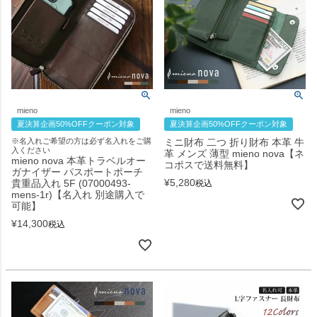
mieno
mieno
夏決算企画50%OFFクーポン対象
夏決算企画50%OFFクーポン対象
※名入れご希望の方は必ず名入れをご購
ミニ財布 二つ 折り財布 本革 牛
入ください
革 メンズ 薄型 mieno nova【ネ
mieno nova 本革トラベルオー
コポスで送料無料】
ガナイザー パスポートポーチ
¥
5,280
貴重品入れ 5F (07000493-
税込
mens-1r)【名入れ 別途購入で
可能】
¥
14,300
税込