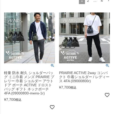
1
2
…
4
軽量 防水 耐久 ショルダーバッ
PRAIRIE ACTIVE 2way コンパ
グ ミニ巾着 メンズ PRAIRIE プ
クト 巾着ショルダー / レディー
レリー 巾着 ショルダー アウト
ス 4FA (09000800r)
ドア ポーチ ACTIVE ドロスト
¥
7,700
税込
バッグ ギフト ネックポーチ
4FA (09000800-mens-1r)
¥
7,700
税込