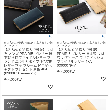
※名入れご希望の方は必ず名入れをご購
※名入れご希望の方は必ず名入れをご購
入ください
入ください
【名入れ 別途購入で可能】長財
【名入れ 別途購入で可能】
布 メンズ PRAIRIE プレリー 日
PRAIRIE プレリー 日本製 長財
本製 英国ブライドルレザー ブ
布 レディース ブリティッシュ
ランド 二つ折りタイプ 3色展開
ブライドルレザー 4FA
レザー 本革 ブルーム 経年変化
(09000794r)
ギフト プレゼント 男性 4FA
¥
44,000
税込
(09000794-mens-1r)
¥
44,000
税込