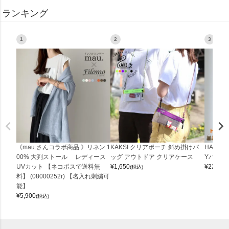
ランキング
1
2
3
《mau.さんコラボ商品 》リネン 1
KAKSI クリアポーチ 斜め掛けバ
HALEI
00% 大判ストール レディース
ッグ アウトドア クリアケース
Yバッグ 
UVカット 【ネコポスで送料無
¥
1,650
¥
22,000
(税込)
料】 (08000252r) 【名入れ刺繍可
能】
¥
5,900
(税込)