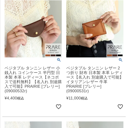
ベジタブル タンニン レザー 小
ベジタブル タンニン レザー 2
銭入れ コインケース 半円型 日
つ折り 財布 日本製 本革 レディ
本製 本革 レディース【ネコポ
ース【名入れ 別途購入で可能】
スで送料無料】【名入れ 別途購
イタリアンレザー 牛革
入で可能】PRAIRIE [プレリー]
PRAIRIE [プレリー]
(09000532r)
(09000531r)
¥
4,400
¥
11,000
税込
税込