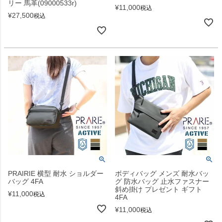
リー 馬革(09000533r)
¥
11,000
税込
¥
27,500
税込
PRAIRIE 横型 耐水 ショルダー
ボディバッグ メンズ 耐水バッ
バッグ 4FA
グ 防水バッグ 止水ファスナー
斜め掛け プレゼント ギフト
¥
11,000
税込
4FA
¥
11,000
税込