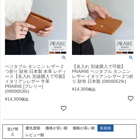
ベジタブル タンニン レザー 2
【名入れ 別途購入で可能】
つ折り 財布 日本製 本革 レディ
PRAIRIE ベジタブル タンニン
ース【名入れ 別途購入で可能】
レザー イタリアンレザー 2つ折
イタリアンレザー 牛革
り 財布 日本製 (09000529r)
PRAIRIE [プレリー]
¥
14,300
税込
(09000530r)
¥
14,300
税込
優先度順
価格が安い順
価格が高い順
新着順
並び替
え
レビュー順