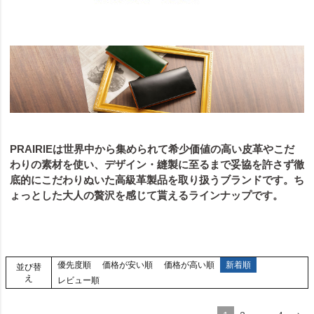
PRAIRIEは世界中から集められて希少価値の高い皮革やこだ
わりの素材を使い、デザイン・縫製に至るまで妥協を許さず徹
底的にこだわりぬいた高級革製品を取り扱うブランドです。ち
ょっとした大人の贅沢を感じて貰えるラインナップです。
優先度順
価格が安い順
価格が高い順
新着順
並び替
え
レビュー順