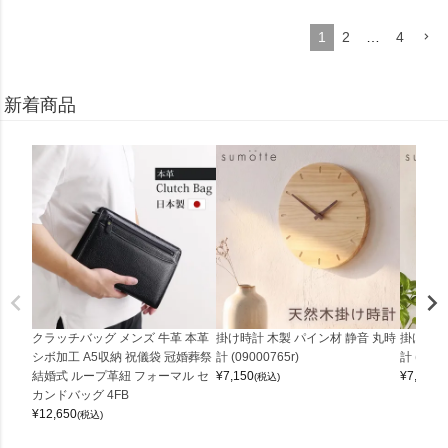
1
2
…
4
新着商品
クラッチバッグ メンズ 牛革 本革
掛け時計 木製 パイン材 静音 丸時
掛け時計
シボ加工 A5収納 祝儀袋 冠婚葬祭
計 (09000765r)
計 (0900
結婚式 ループ革紐 フォーマル セ
¥
7,150
¥
7,150
(税込)
(
カンドバッグ 4FB
¥
12,650
(税込)