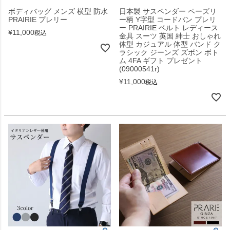
ボディバッグ メンズ 横型 防水
日本製 サスペンダー ペーズリ
PRAIRIE プレリー
ー柄 Y字型 コードバン プレリ
ー PRAIRIE ベルト レディース
¥
11,000
税込
金具 スーツ 英国 紳士 おしゃれ
体型 カジュアル 体型 バンド ク
ラシック ジーンズ ズボン ボト
ム 4FA ギフト プレゼント
(09000541r)
¥
11,000
税込