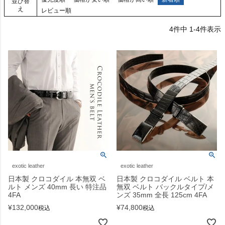
並び替
え
レビュー順
4
件中
1
-
4
件表示
exotic leather
exotic leather
日本製 クロコダイル 本無双 ベ
日本製 クロコダイル ベルト 本
ルト メンズ 40mm 長い 特注品
無双 ベルト バックルタイプ/メ
4FA
ンズ 35mm 全長 125cm 4FA
¥
132,000
¥
74,800
税込
税込