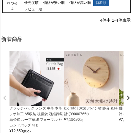
優先度順
価格が安い順
価格が高い順
新着順
並び替
え
レビュー順
4
件中
1
-
4
件表示
新着商品
クラッチバッグ メンズ 牛革 本革
掛け時計 木製 パイン材 静音 丸時
掛け時計
シボ加工 A5収納 祝儀袋 冠婚葬祭
計 (09000765r)
計 (0900
結婚式 ループ革紐 フォーマル セ
¥
7,150
¥
7,150
(税込)
(
カンドバッグ 4FB
¥
12,650
(税込)