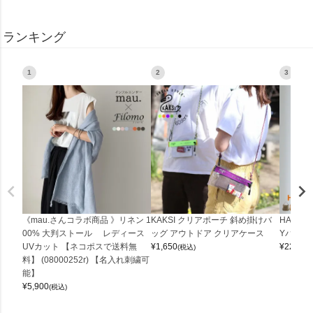
ランキング
1
2
3
《mau.さんコラボ商品 》リネン 1
KAKSI クリアポーチ 斜め掛けバ
HALEI
00% 大判ストール レディース
ッグ アウトドア クリアケース
Yバッグ 
UVカット 【ネコポスで送料無
¥
1,650
¥
22,000
(税込)
料】 (08000252r) 【名入れ刺繍可
能】
¥
5,900
(税込)