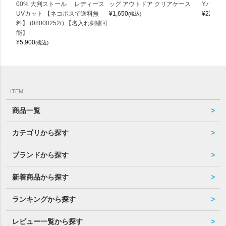
00% 大判ストール レディース
ッグ アウトドア クリアケース
Yバッグ 
UVカット 【ネコポスで送料無
¥
1,650
¥
22,000
(税込)
料】 (08000252r) 【名入れ刺繍可
能】
¥
5,900
(税込)
ITEM
商品一覧
カテゴリから探す
ブランドから探す
新着商品から探す
ランキングから探す
レビュー一覧から探す