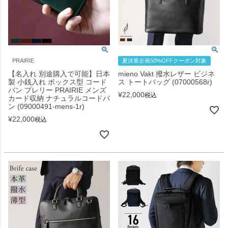
PRAIRIE
夏決算企画50%OFFクーポン対象
【名入れ 別途購入で可能】日本
mieno Vakt 撥水レザー ビジネ
製 小銭入れ ボックス型 コード
ス トートバッグ (07000568r)
バン プレリー PRAIRIE メンズ
¥
22,000
税込
カード収納 ナチュラルコードバ
ン (09000491-mens-1r)
¥
22,000
税込