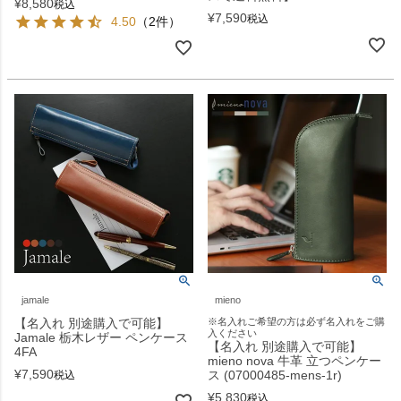
¥
8,580
税込
¥
7,590
税込
4.50
（2件）
jamale
mieno
【名入れ 別途購入で可能】
※名入れご希望の方は必ず名入れをご購
入ください
Jamale 栃木レザー ペンケース
【名入れ 別途購入で可能】
4FA
mieno nova 牛革 立つペンケー
¥
7,590
ス (07000485-mens-1r)
税込
¥
5,830
税込