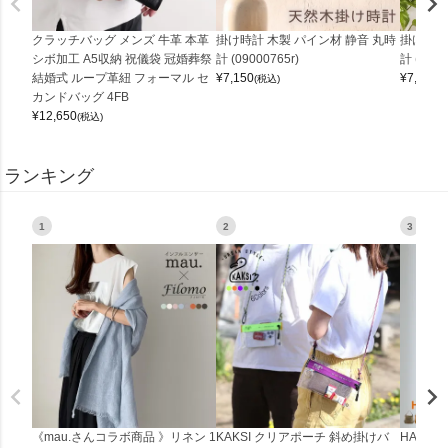
クラッチバッグ メンズ 牛革 本革
掛け時計 木製 パイン材 静音 丸時
掛け時計
シボ加工 A5収納 祝儀袋 冠婚葬祭
計 (09000765r)
計 (0900
結婚式 ループ革紐 フォーマル セ
¥
7,150
¥
7,150
(税込)
(
カンドバッグ 4FB
¥
12,650
(税込)
ランキング
1
2
3
《mau.さんコラボ商品 》リネン 1
KAKSI クリアポーチ 斜め掛けバ
HALEI