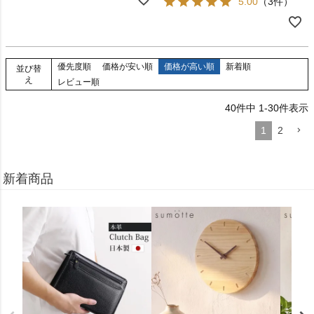
5.00
（3件）
優先度順
価格が安い順
価格が高い順
新着順
並び替
え
レビュー順
40
件中
1
-
30
件表示
1
2
新着商品