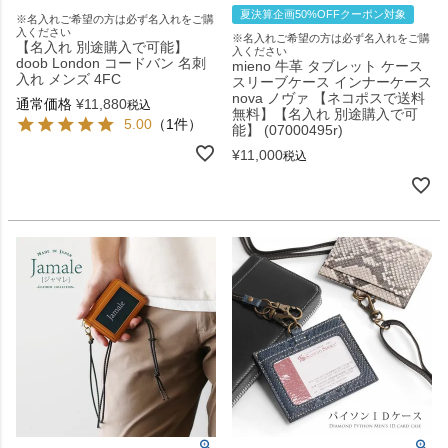
夏決算企画50%OFFクーポン対象
※名入れご希望の方は必ず名入れをご購
入ください
※名入れご希望の方は必ず名入れをご購
【名入れ 別途購入で可能】
入ください
doob London コードバン 名刺
mieno 牛革 タブレット ケース
入れ メンズ 4FC
スリーブケース インナーケース
nova ノヴァ 【ネコポスで送料
通常価格
¥
11,880
税込
無料】【名入れ 別途購入で可
5.00
（1件）
能】 (07000495r)
¥
11,000
税込