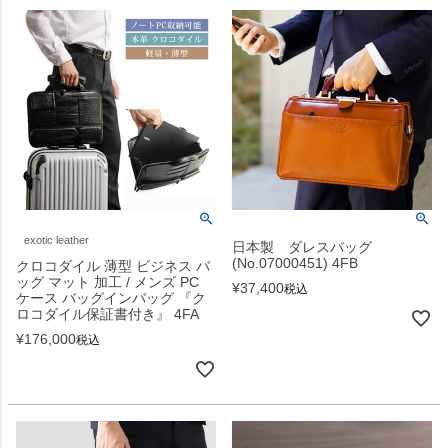
exotic leather
日本製 ダレスバッグ
(No.07000451) 4FB
クロコダイル 薄型 ビジネス バ
ッグ マット 加工 / メンズ PC
¥
37,400
税込
ケース バッグインバッグ 『ク
ロコダイル保証書付き』 4FA
¥
176,000
税込