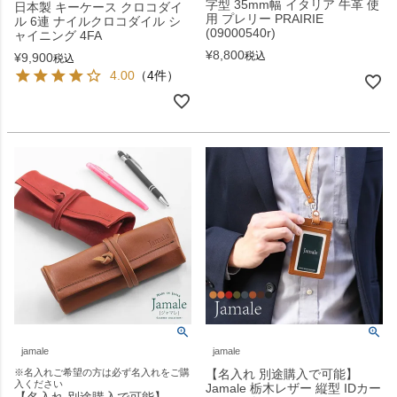
字型 35mm幅 イタリア 牛革 使
日本製 キーケース クロコダイ
用 プレリー PRAIRIE
ル 6連 ナイルクロコダイル シ
(09000540r)
ャイニング 4FA
¥
8,800
税込
¥
9,900
税込
4.00
（4件）
jamale
jamale
※名入れご希望の方は必ず名入れをご購
【名入れ 別途購入で可能】
入ください
Jamale 栃木レザー 縦型 IDカー