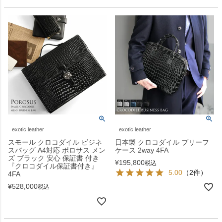
exotic leather
exotic leather
スモール クロコダイル ビジネ
日本製 クロコダイル ブリーフ
スバッグ A4対応 ポロサス メン
ケース 2way 4FA
ズ ブラック 安心 保証書 付き
¥
195,800
税込
『クロコダイル保証書付き』
5.00
（2件）
4FA
¥
528,000
税込