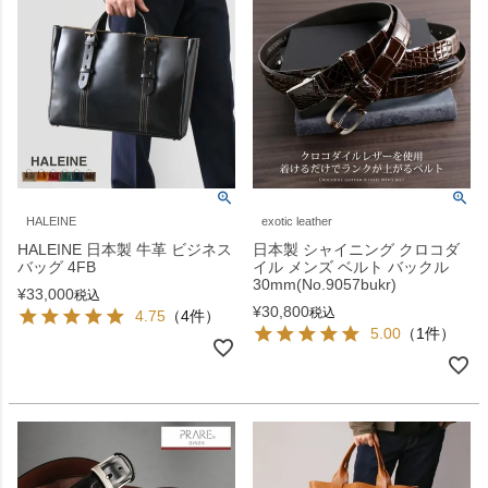
HALEINE
exotic leather
HALEINE 日本製 牛革 ビジネス
日本製 シャイニング クロコダ
バッグ 4FB
イル メンズ ベルト バックル
30mm(No.9057bukr)
¥
33,000
税込
¥
30,800
税込
4.75
（4件）
5.00
（1件）