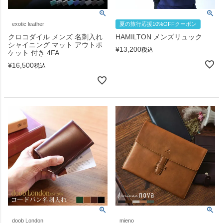
exotic leather
夏の旅行応援10%OFFクーポン
クロコダイル メンズ 名刺入れ
HAMILTON メンズリュック
シャイニング マット アウトポ
¥
13,200
税込
ケット 付き 4FA
¥
16,500
税込
doob London
mieno