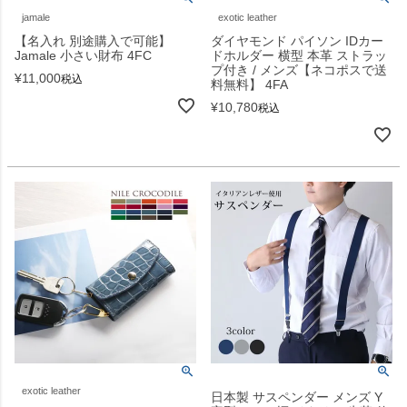
jamale
exotic leather
【名入れ 別途購入で可能】
ダイヤモンド パイソン IDカー
Jamale 小さい財布 4FC
ドホルダー 横型 本革 ストラッ
プ付き / メンズ【ネコポスで送
¥
11,000
税込
料無料】 4FA
¥
10,780
税込
exotic leather
日本製 サスペンダー メンズ Y