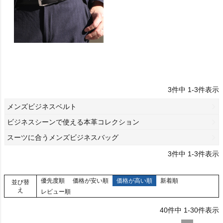
3
件中
1
-
3
件表示
メンズビジネスベルト
ビジネスシーンで使える本革コレクション
スーツに合うメンズビジネスバッグ
3
件中
1
-
3
件表示
優先度順
価格が安い順
価格が高い順
新着順
並び替
え
レビュー順
40
件中
1
-
30
件表示