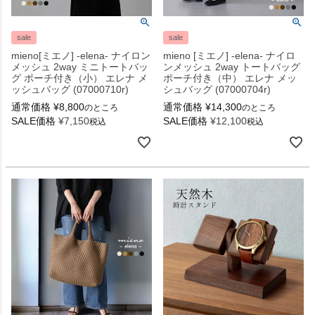
sale
sale
mieno[ミエノ] -elena- ナイロン
mieno [ミエノ] -elena- ナイロ
メッシュ 2way ミニトートバッ
ンメッシュ 2way トートバッグ
グ ポーチ付き（小） エレナ メ
ポーチ付き（中） エレナ メッ
ッシュバッグ (07000710r)
シュバッグ (07000704r)
通常価格
¥
8,800
通常価格
¥
14,300
のところ
のところ
SALE価格
¥
7,150
SALE価格
¥
12,100
税込
税込