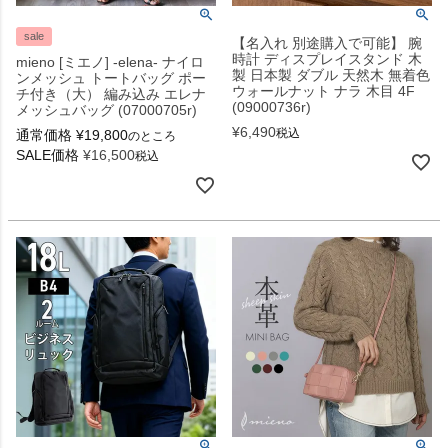
sale
【名入れ 別途購入で可能】 腕
時計 ディスプレイスタンド 木
mieno [ミエノ] -elena- ナイロ
製 日本製 ダブル 天然木 無着色
ンメッシュ トートバッグ ポー
ウォールナット ナラ 木目 4F
チ付き（大） 編み込み エレナ
(09000736r)
メッシュバッグ (07000705r)
¥
6,490
税込
通常価格
¥
19,800
のところ
SALE価格
¥
16,500
税込