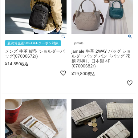
夏決算企画50%OFFクーポン対象
jamale
メンズ 牛革 縦型 ショルダーバ
jamale 牛革 2WAY バッグ ショ
ッグ(07000672r)
ルダーバッグ バンドバッグ 花
柄 型押し 日本製 4F
¥
14,850
税込
(07000682r)
¥
19,800
税込