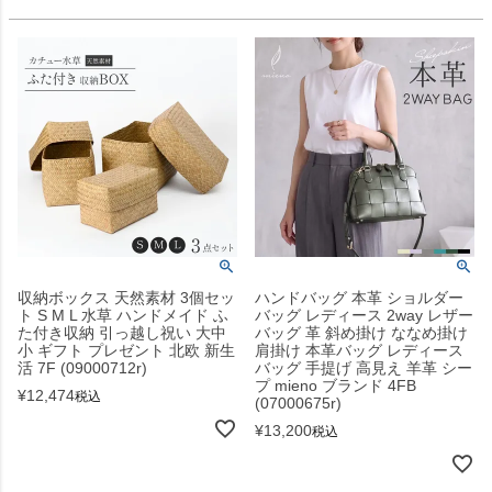
収納ボックス 天然素材 3個セッ
ハンドバッグ 本革 ショルダー
ト S M L 水草 ハンドメイド ふ
バッグ レディース 2way レザー
た付き収納 引っ越し祝い 大中
バッグ 革 斜め掛け ななめ掛け
小 ギフト プレゼント 北欧 新生
肩掛け 本革バッグ レディース
活 7F (09000712r)
バッグ 手提げ 高見え 羊革 シー
プ mieno ブランド 4FB
¥
12,474
税込
(07000675r)
¥
13,200
税込