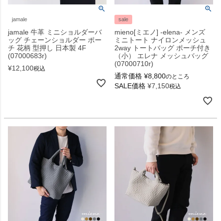
jamale
sale
jamale 牛革 ミニショルダーバ
mieno[ミエノ] -elena- メンズ
ッグ チェーンショルダー ポー
ミニトート ナイロンメッシュ
チ 花柄 型押し 日本製 4F
2way トートバッグ ポーチ付き
(07000683r)
（小） エレナ メッシュバッグ
(07000710r)
¥
12,100
税込
通常価格
¥
8,800
のところ
SALE価格
¥
7,150
税込