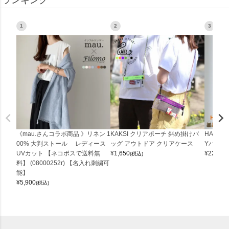
ランキング
1
2
3
《mau.さんコラボ商品 》リネン 1
KAKSI クリアポーチ 斜め掛けバ
HALEI
00% 大判ストール レディース
ッグ アウトドア クリアケース
Yバッグ 
UVカット 【ネコポスで送料無
¥
1,650
¥
22,000
(税込)
料】 (08000252r) 【名入れ刺繍可
能】
¥
5,900
(税込)