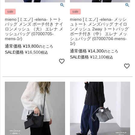
sale
sale
mieno [ミエノ] -elena- トート
mieno [ミエノ] -elena- メッシ
バッグ メンズ ポーチ付き ナイ
ュトート メンズバッグ ナイロ
ロンメッシュ （大） エレナ メ
ンメッシュ 2way トートバッグ
ッシュバッグ (07000705-
ポーチ付き（中） エレナ メッ
mens-1r)
シュバッグ (07000704-mens-
1r)
通常価格
¥
19,800
のところ
通常価格
¥
14,300
のところ
SALE価格
¥
16,500
税込
SALE価格
¥
12,100
税込