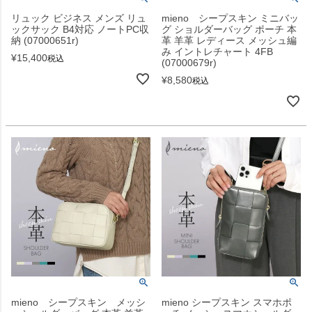
リュック ビジネス メンズ リュ
mieno シープスキン ミニバッ
ックサック B4対応 ノートPC収
グ ショルダーバッグ ポーチ 本
納 (07000651r)
革 羊革 レディース メッシュ編
み イントレチャート 4FB
¥
15,400
税込
(07000679r)
¥
8,580
税込
mieno シープスキン メッシ
mieno シープスキン スマホポ