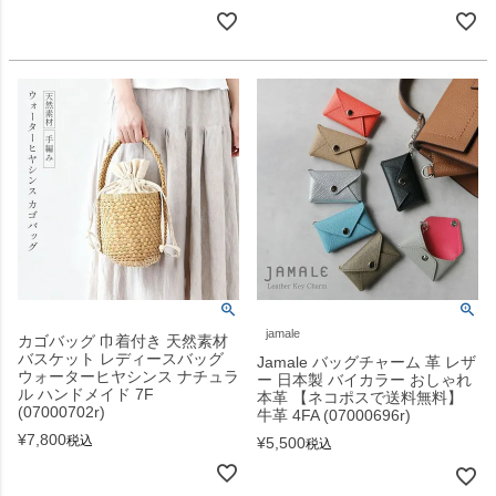
jamale
カゴバッグ 巾着付き 天然素材
バスケット レディースバッグ
Jamale バッグチャーム 革 レザ
ウォーターヒヤシンス ナチュラ
ー 日本製 バイカラー おしゃれ
ル ハンドメイド 7F
本革 【ネコポスで送料無料】
(07000702r)
牛革 4FA (07000696r)
¥
7,800
税込
¥
5,500
税込