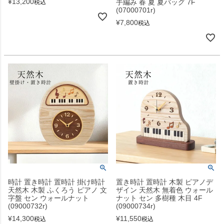
¥
13,200
手編み 春 夏 夏バッグ 7F
税込
(07000701r)
¥
7,800
税込
時計 置き時計 置時計 掛け時計
置き時計 置時計 木製 ピアノデ
天然木 木製 ふくろう ピアノ 文
ザイン 天然木 無着色 ウォール
字盤 セン ウォールナット
ナット セン 多樹種 木目 4F
(09000732r)
(09000734r)
¥
14,300
¥
11,550
税込
税込