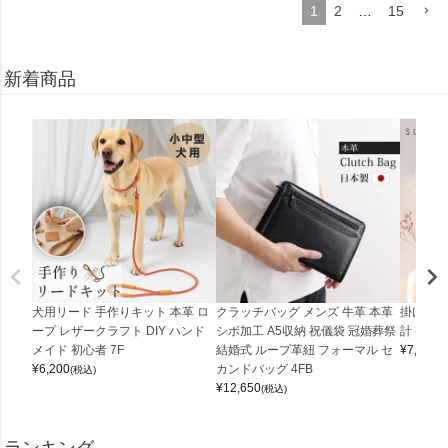
1
2
…
15
新着商品
犬用リード 手作りキット 本革 ロ
クラッチバッグ メンズ 牛革 本革
掛け時計
ープ レザークラフト DIY ハンド
シボ加工 A5収納 祝儀袋 冠婚葬祭
計 (0900
メイド 初心者 7F
結婚式 ループ革紐 フォーマル セ
¥
7,150
(
¥
6,200
カンドバッグ 4FB
(税込)
¥
12,650
(税込)