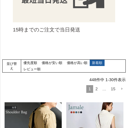
15時までのご注文で当日発送
優先度順
価格が安い順
価格が高い順
新着順
並び替
え
レビュー順
448
件中
1
-
30
件表示
1
2
…
15