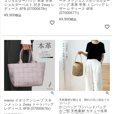
ュショルダーバッグ 本革 羊革
ーチ メッシュスマホショルダー
ショルダーベルト 付き 2way レ
バッグ 本革 羊革 ミニバッグ レ
ディース 4FB (07000678r)
ザー レディース 4FB
(07000677r)
¥
9,900
税込
¥
9,900
税込
mieno イタリアンシープ スキ
天然素材が映える、晴れの日に似合うカ
ゴバッグ。
ンメッシュ 2way トートバッグ
かごバッグ ワンハンドバッグ
レディース 4FB (07000676r)
かご型 天然素材 カチュー水草