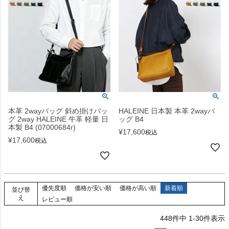
本革 2wayバッグ 斜め掛けバッ
HALEINE 日本製 本革 2wayバ
グ 2way HALEINE 牛革 軽量 日
ッグ B4
本製 B4 (07000684r)
¥
17,600
税込
¥
17,600
税込
優先度順
価格が安い順
価格が高い順
新着順
並び替
え
レビュー順
448
件中
1
-
30
件表示