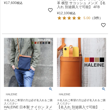
¥
17,600
革 横型 サコッシュ メンズ 【名
税込
入れ 別途購入で可能】 4FB
¥
12,100
税込
5.00
（3件）
HALEINE
HALEINE
※名入れご希望の方は必ず名入れをご購
※名入れご希望の方は必ず名入れをご購
入ください
入ください
HALEINE 日本製 ナイロン ヌメ
【名入れ 別途購入で可能】