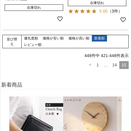
在庫切れ
在庫切れ
5.00
（3件）
優先度順
価格が安い順
価格が高い順
新着順
並び替
え
レビュー順
448
件中
421
-
448
件表示
1
…
14
15
新着商品