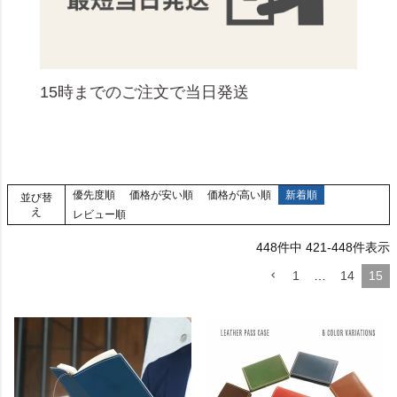
15時までのご注文で当日発送
優先度順
価格が安い順
価格が高い順
新着順
並び替
え
レビュー順
448
件中
421
-
448
件表示
1
…
14
15