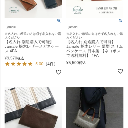
jamale
jamale
※名入れご希望の方は必ず名入れをご購
※名入れご希望の方は必ず名入れをご購
入ください
入ください
【名入れ 別途購入で可能】
【名入れ 別途購入で可能】
Jamale 栃木レザーメガネケー
Jamale 栃木レザー 薄型 スリム
ス 4FA
ペンケース 日本製 【ネコポス
で送料無料】 4FA
¥
9,570
税込
¥
5,500
税込
5.00
（4件）