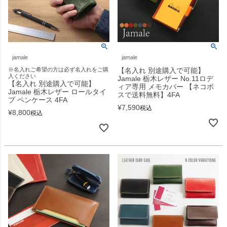
jamale
jamale
※名入れご希望の方は必ず名入れをご購
【名入れ 別途購入で可能】
入ください
Jamale 栃木レザー No.11ロデ
【名入れ 別途購入で可能】
ィア専用 メモカバー 【ネコポ
Jamale 栃木レザー ロールタイ
スで送料無料】4FA
プ ペンケース 4FA
¥
7,590
税込
¥
8,800
税込