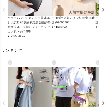
クラッチバッグ メンズ 牛革 本革
掛け時計 木製 パイン材 静音 丸時
掛け時計
シボ加工 A5収納 祝儀袋 冠婚葬祭
計 (09000765r)
計 (0900
結婚式 ループ革紐 フォーマル セ
¥
7,150
¥
7,150
(税込)
(
カンドバッグ 4FB
¥
12,650
(税込)
ランキング
1
2
3