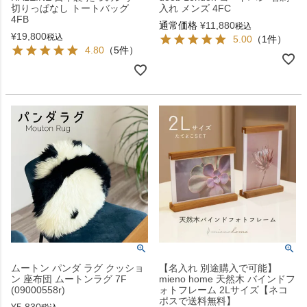
切りっぱなし トートバッグ
入れ メンズ 4FC
4FB
通常価格
¥
11,880
税込
¥
19,800
税込
5.00
（1件）
4.80
（5件）
ムートン パンダ ラグ クッショ
【名入れ 別途購入で可能】
ン 座布団 ムートンラグ 7F
mieno home 天然木 バインドフ
(09000558r)
ォトフレーム 2Lサイズ【ネコ
ポスで送料無料】
¥
5,830