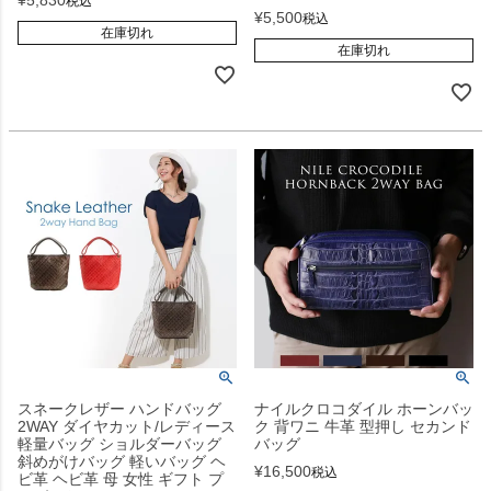
税込
¥
5,500
税込
在庫切れ
在庫切れ
スネークレザー ハンドバッグ
ナイルクロコダイル ホーンバッ
2WAY ダイヤカット/レディース
ク 背ワニ 牛革 型押し セカンド
軽量バッグ ショルダーバッグ
バッグ
斜めがけバッグ 軽いバッグ ヘ
¥
16,500
税込
ビ革 ヘビ革 母 女性 ギフト プ