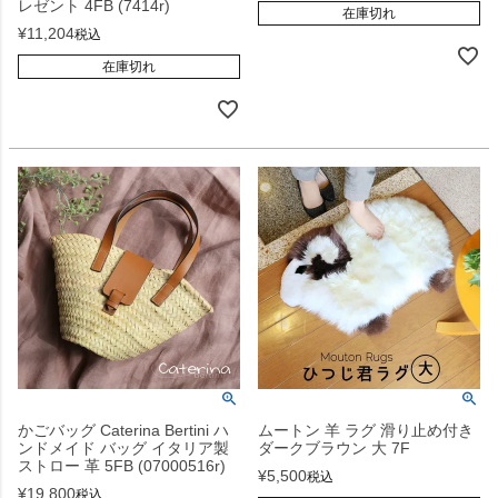
レゼント 4FB (7414r)
在庫切れ
¥
11,204
税込
在庫切れ
かごバッグ Caterina Bertini ハ
ムートン 羊 ラグ 滑り止め付き
ンドメイド バッグ イタリア製
ダークブラウン 大 7F
ストロー 革 5FB (07000516r)
¥
5,500
税込
¥
19,800
税込