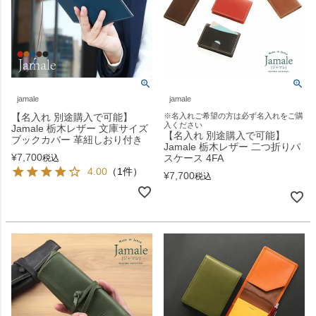
jamale
jamale
【名入れ 別途購入で可能】
※名入れご希望の方は必ず名入れをご購
入ください
Jamale 栃木レザー 文庫サイズ
【名入れ 別途購入で可能】
ブックカバー 革紐しおり付き
Jamale 栃木レザー 二つ折りパ
¥
7,700
スケース 4FA
税込
4.00
（1件）
¥
7,700
税込