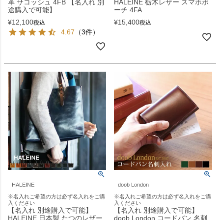
革 サコッシュ 4FB 【名入れ 別
HALEINE 栃木レザー スマホポ
途購入で可能】
ーチ 4FA
¥
12,100
¥
15,400
税込
税込
4.67
（3件）
HALEINE
doob London
※名入れご希望の方は必ず名入れをご購
※名入れご希望の方は必ず名入れをご購
入ください
入ください
【名入れ 別途購入で可能】
【名入れ 別途購入で可能】
HALEINE 日本製 たつのレザー
doob London コードバン 名刺