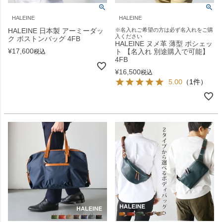
HALEINE
HALEINE
HALEINE 日本製 アーミーダッ
※名入れご希望の方は必ず名入れをご購
入ください
ク ボストンバッグ 4FB
HALEINE ヌメ革 薄型 ポシェッ
¥
17,600
ト 【名入れ 別途購入で可能】
税込
4FB
¥
16,500
税込
5.00
（1件）