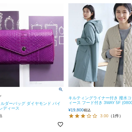
er
キルティングライナー付き 撥水コ
ィース フード付き 3WAY 5F (08000
ルダーバッグ ダイヤモンド パイ
 レディース
¥
19,800
税込
3.00
（1件）
込