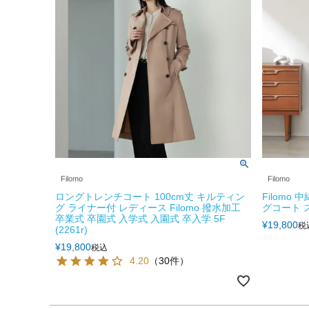
Filomo
Filomo
ロングトレンチコート 100cm丈 キルティン
Filomo
グ ライナー付 レディース Filomo 撥水加工
グコート 
卒業式 卒園式 入学式 入園式 卒入学 5F
¥
19,800
税
(2261r)
¥
19,800
税込
4.20
（30件）