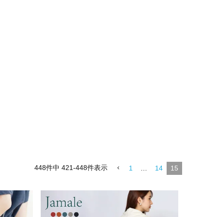
448
件中
421
-
448
件表示
1
…
14
15