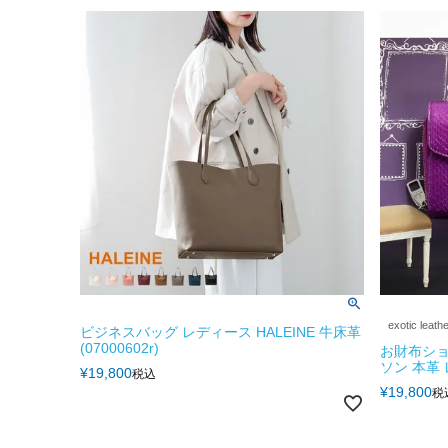
exotic leath
ビジネスバッグ レディース HALEINE 牛床革
(07000602r)
お財布ショ
ソン 本革
¥
19,800
税込
¥
19,800
税