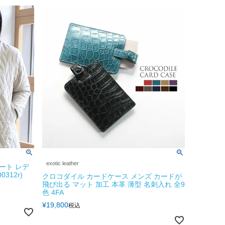
exotic leather
ート レデ
312r)
クロコダイル カードケース メンズ カードが
飛び出る マット 加工 本革 薄型 名刺入れ 全9
色 4FA
¥
19,800
税込