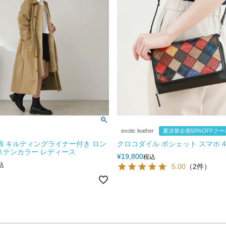
exotic leather
夏決算企画50%OFFク
 中綿 キルティングライナー付き ロン
クロコダイル ポシェット スマホ 4
ステンカラー レディース
¥
19,800
税込
込
5.00
（2件）