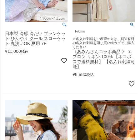
Filomo
日本製 冷感 冷たい ブランケッ
ト ひんやり クール スローケッ
※名入れ刺繍をご希望の方は、別途有料
ト 丸洗いOK 夏用 7F
の名入れ刺繍を同じ買い物カゴでご購入
ください
¥
11,000
《あみんさんコラボ商品 》 エ
税込
プロン リネン 100% 【ネコポ
スで送料無料】 【名入れ刺繍可
能】
¥
8,580
税込