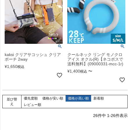
kaksi クリアサコッシュ クリア
クールネック リング モノクロ
ポーチ 2way
アイス オクル(R)【ネコポスで
送料無料】(09000331-mcc-1r)
¥
1,650
税込
¥
1,400
〜
税込
優先度順
価格が安い順
価格が高い順
新着順
並び替
え
レビュー順
26
件中
1
-
26
件表示