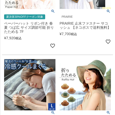
夏決算30%OFFクーポン対象
PRAIRIE
ペーパーハット リボン付き 春
PRAIRIE 止水ファスナー サコ
夏 つば広 サイズ調節可能 折り
ッシュ 【ネコポスで送料無料】
たためる 7F
¥
7,700
税込
¥
7,920
税込