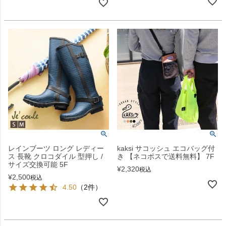
レインブーツ ロング レディー
kaksi サコッシュ エコバッグ付
ス 長靴 クロコダイル 型押し /
き 【ネコポスで送料無料】 7F
サイズ交換可能 5F
¥
2,320
税込
¥
2,500
税込
4.50
（2件）