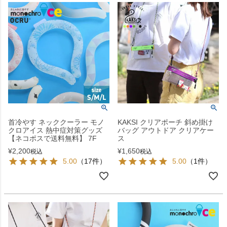
首冷やす ネッククーラー モノ
KAKSI クリアポーチ 斜め掛け
クロアイス 熱中症対策グッズ
バッグ アウトドア クリアケー
【ネコポスで送料無料】 7F
ス
¥
2,200
¥
1,650
税込
税込
5.00
（17件）
5.00
（1件）