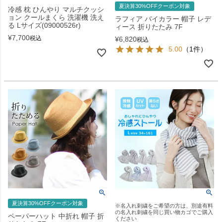
夏決算30%OFFクーポン対象
冷感 枕 ひんやり マルチクッシ
ョン クールまくら 洗濯機 洗え
ラフィア バイカラー 帽子 レデ
る Lサイズ(09000526r)
ィース 折りたたみ 7F
¥
7,700
税込
¥
6,820
税込
5.00
（1件）
夏決算30%OFFクーポン対象
※名入れ刺繍をご希望の方は、別途有料
の名入れ刺繍を同じ買い物カゴでご購入
ペーパーハット 中折れ 帽子 折
ください