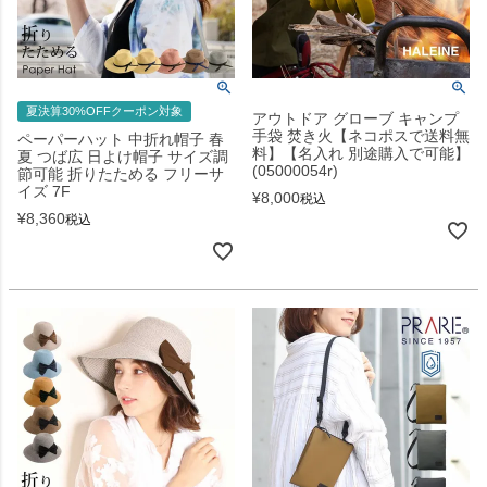
夏決算30%OFFクーポン対象
アウトドア グローブ キャンプ
手袋 焚き火【ネコポスで送料無
ペーパーハット 中折れ帽子 春
料】【名入れ 別途購入で可能】
夏 つば広 日よけ帽子 サイズ調
(05000054r)
節可能 折りたためる フリーサ
イズ 7F
¥
8,000
税込
¥
8,360
税込