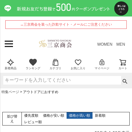
→三京商会を装った詐欺サイト・メールにご注意ください
WOMEN
MEN
新着商品
ランキング
カテゴリ
お気に入り
マイページ
カート
特集ページ
アウトドアにおすすめ
優先度順
価格が安い順
価格が高い順
新着順
並び替
え
レビュー順