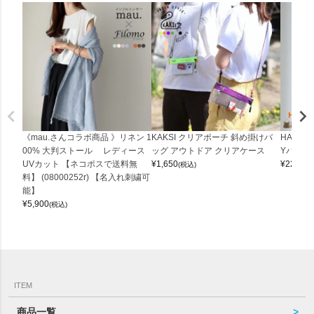
《mau.さんコラボ商品 》リネン 1
KAKSI クリアポーチ 斜め掛けバ
HALEI
00% 大判ストール レディース
ッグ アウトドア クリアケース
Yバッグ 
UVカット 【ネコポスで送料無
¥
1,650
¥
22,000
(税込)
料】 (08000252r) 【名入れ刺繍可
能】
¥
5,900
(税込)
ITEM
商品一覧