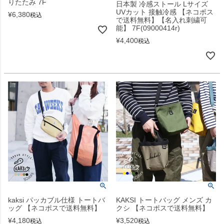
りたたみ 7F
日本製 冷感ストール Lサイズ
UVカット 接触冷感 【ネコポス
¥
6,380
税込
で送料無料】【名入れ刺繍可
能】 7F(09000414r)
¥
4,400
税込
kaksi パッカブル仕様 トートバ
KAKSI トートバッグ メンズ カ
ッグ 【ネコポスで送料無料】
クシ 【ネコポスで送料無料】
¥
4,180
¥
3,520
税込
税込