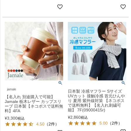
jamale
日本製 冷感マフラー Sサイズ
UVカット 接触冷感 首元ひんや
【名入れ 別途購入で可能】
り 夏用 紫外線対策 【ネコポス
Jamale 栃木レザー カップスリ
で送料無料】【名入れ刺繍可
ーブ 日本製【ネコポスで送料無
能】 7F(09000415r)
料】4FA
¥
2,860
税込
¥
3,300
税込
5.00
（2件）
4.50
（2件）