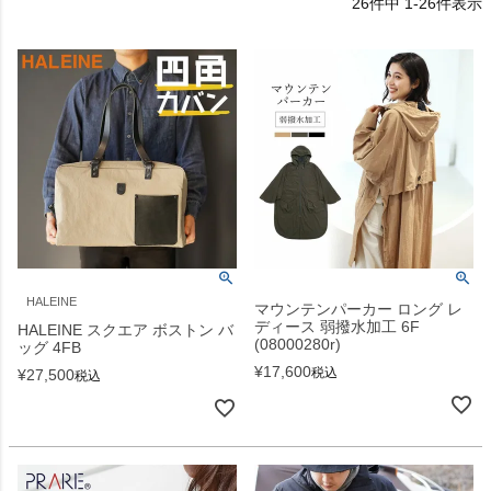
26
件中
1
-
26
件表示
HALEINE
マウンテンパーカー ロング レ
ディース 弱撥水加工 6F
HALEINE スクエア ボストン バ
(08000280r)
ッグ 4FB
¥
17,600
税込
¥
27,500
税込