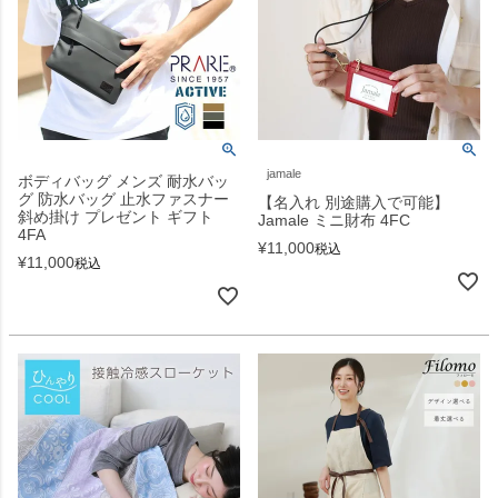
jamale
ボディバッグ メンズ 耐水バッ
グ 防水バッグ 止水ファスナー
【名入れ 別途購入で可能】
斜め掛け プレゼント ギフト
Jamale ミニ財布 4FC
4FA
¥
11,000
税込
¥
11,000
税込