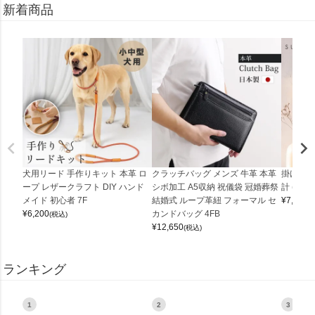
新着商品
犬用リード 手作りキット 本革 ロ
クラッチバッグ メンズ 牛革 本革
掛け時計
ープ レザークラフト DIY ハンド
シボ加工 A5収納 祝儀袋 冠婚葬祭
計 (0900
メイド 初心者 7F
結婚式 ループ革紐 フォーマル セ
¥
7,150
(
¥
6,200
カンドバッグ 4FB
(税込)
¥
12,650
(税込)
ランキング
1
2
3