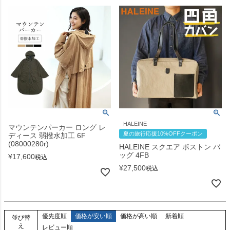
HALEINE
マウンテンパーカー ロング レ
夏の旅行応援10%OFFクーポン
ディース 弱撥水加工 6F
(08000280r)
HALEINE スクエア ボストン バ
ッグ 4FB
¥
17,600
税込
¥
27,500
税込
優先度順
価格が安い順
価格が高い順
新着順
並び替
え
レビュー順