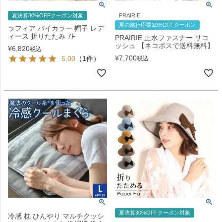
夏決算30%OFFクーポン対象
PRAIRIE
夏の旅行応援10%OFFクーポン
ラフィア バイカラー 帽子 レデ
ィース 折りたたみ 7F
PRAIRIE 止水ファスナー サコ
ッシュ 【ネコポスで送料無料】
¥
6,820
税込
¥
7,700
5.00
（1件）
税込
夏決算30%OFFクーポン対象
冷感 枕 ひんやり マルチクッシ