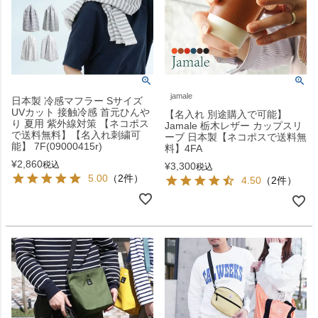
jamale
日本製 冷感マフラー Sサイズ
UVカット 接触冷感 首元ひんや
【名入れ 別途購入で可能】
り 夏用 紫外線対策 【ネコポス
Jamale 栃木レザー カップスリ
で送料無料】【名入れ刺繍可
ーブ 日本製【ネコポスで送料無
能】 7F(09000415r)
料】4FA
¥
2,860
税込
¥
3,300
税込
5.00
（2件）
4.50
（2件）