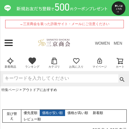
→三京商会を装った詐欺サイト・メールにご注意ください
WOMEN
MEN
新着商品
ランキング
カテゴリ
お気に入り
マイページ
カート
特集ページ
アウトドアにおすすめ
優先度順
価格が安い順
価格が高い順
新着順
並び替
え
レビュー順