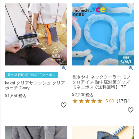
夏の旅行応援10%OFFクーポン
首冷やす ネッククーラー モノ
クロアイス 熱中症対策グッズ
kaksi クリアサコッシュ クリア
【ネコポスで送料無料】 7F
ポーチ 2way
¥
2,200
税込
¥
1,650
税込
5.00
（17件）