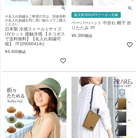
夏決算30%OFFクーポン対象
※名入れ刺繍をご希望の方は、別途有料
の名入れ刺繍を同じ買い物カゴでご購入
ペーパーハット 中折れ 帽子 折
ください
りたたみ 7F
日本製 冷感ストール Lサイズ
UVカット 接触冷感 【ネコポス
¥
6,380
税込
で送料無料】【名入れ刺繍可
能】 7F(09000414r)
¥
4,400
税込