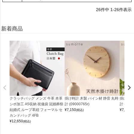
26
件中
1
-
26
件表示
新着商品
クラッチバッグ メンズ 牛革 本革
掛け時計 木製 パイン材 静音 丸時
掛け時計
シボ加工 A5収納 祝儀袋 冠婚葬祭
計 (09000765r)
計 (0900
結婚式 ループ革紐 フォーマル セ
¥
7,150
¥
7,150
(税込)
(
カンドバッグ 4FB
¥
12,650
(税込)