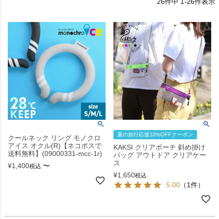
26
件中
1
-
26
件表示
夏の旅行応援10%OFFクーポン
クールネック リング モノクロ
アイス オクル(R)【ネコポスで
KAKSI クリアポーチ 斜め掛け
送料無料】(09000331-mcc-1r)
バッグ アウトドア クリアケー
ス
¥
1,400
〜
税込
¥
1,650
税込
5.00
（1件）