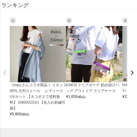
ランキング
1
2
3
《mau.さんコラボ商品 》リネン 1
KAKSI クリアポーチ 斜め掛けバ
HALEI
00% 大判ストール レディース
ッグ アウトドア クリアケース
Yバッグ 
UVカット 【ネコポスで送料無
¥
1,650
¥
22,000
(税込)
料】 (08000252r) 【名入れ刺繍可
能】
¥
5,900
(税込)