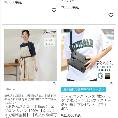
イズ 7F
¥
8,000
税込
¥
8,360
税込
Filomo
夏の旅行応援10%OFFクーポン
※名入れ刺繍をご希望の方は、別途有料
ボディバッグ メンズ 耐水バッ
の名入れ刺繍を同じ買い物カゴでご購入
グ 防水バッグ 止水ファスナー
ください
斜め掛け プレゼント ギフト
《あみんさんコラボ商品 》 エ
4FA
プロン リネン 100% 【ネコポ
スで送料無料】 【名入れ刺繍可
¥
11,000
税込