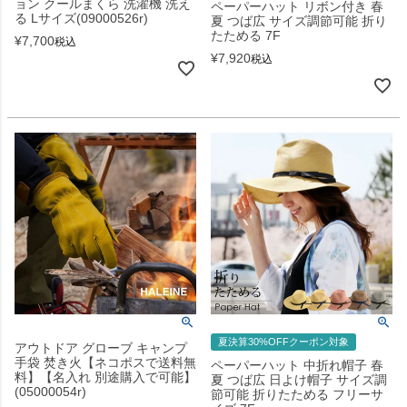
ョン クールまくら 洗濯機 洗え
ペーパーハット リボン付き 春
る Lサイズ(09000526r)
夏 つば広 サイズ調節可能 折り
たためる 7F
¥
7,700
税込
¥
7,920
税込
夏決算30%OFFクーポン対象
アウトドア グローブ キャンプ
手袋 焚き火【ネコポスで送料無
ペーパーハット 中折れ帽子 春
料】【名入れ 別途購入で可能】
夏 つば広 日よけ帽子 サイズ調
(05000054r)
節可能 折りたためる フリーサ