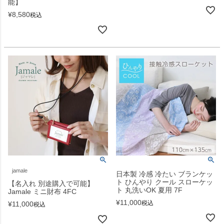
能】
¥
8,580
税込
jamale
日本製 冷感 冷たい ブランケッ
ト ひんやり クール スローケッ
【名入れ 別途購入で可能】
ト 丸洗いOK 夏用 7F
Jamale ミニ財布 4FC
¥
11,000
税込
¥
11,000
税込