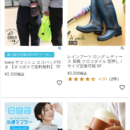
夏の旅行応援10%OFFクーポン
レインブーツ ロング レディー
ス 長靴 クロコダイル 型押し /
kaksi サコッシュ エコバッグ付
サイズ交換可能 5F
き 【ネコポスで送料無料】 7F
¥
2,500
税込
¥
2,320
税込
4.50
（2件）