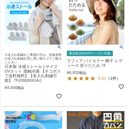
夏決算30%OFFクーポン対象
※名入れ刺繍をご希望の方は、別途有料
の名入れ刺繍を同じ買い物カゴでご購入
ラフィア バイカラー 帽子 レデ
ください
ィース 折りたたみ 7F
日本製 冷感ストール Lサイズ
UVカット 接触冷感 【ネコポス
¥
6,820
税込
で送料無料】【名入れ刺繍可
5.00
（1件）
能】 7F(09000414r)
¥
4,400
税込