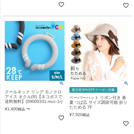
夏決算30%OFFクーポン対象
クールネック リング モノクロ
アイス オクル(R)【ネコポスで
ペーパーハット リボン付き 春
送料無料】(09000331-mcc-1r)
夏 つば広 サイズ調節可能 折り
たためる 7F
¥
1,400
〜
税込
¥
7,920
税込