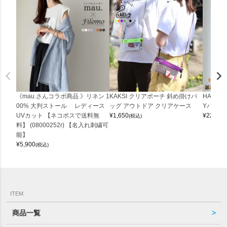
《mau.さんコラボ商品 》リネン 1
KAKSI クリアポーチ 斜め掛けバ
HALEI
00% 大判ストール レディース
ッグ アウトドア クリアケース
Yバッグ 
UVカット 【ネコポスで送料無
¥
1,650
¥
22,000
(税込)
料】 (08000252r) 【名入れ刺繍可
能】
¥
5,900
(税込)
ITEM
商品一覧