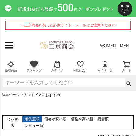
→三京商会を装った詐欺サイト・メールにご注意ください
WOMEN
MEN
新着商品
ランキング
カテゴリ
お気に入り
マイページ
カート
特集ページ
アウトドアにおすすめ
優先度順
価格が安い順
価格が高い順
新着順
並び替
え
レビュー順