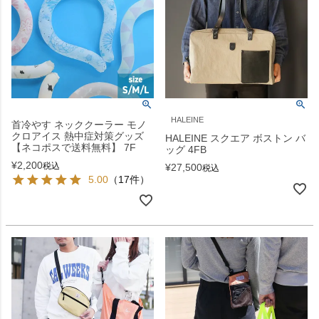
HALEINE
首冷やす ネッククーラー モノ
クロアイス 熱中症対策グッズ
HALEINE スクエア ボストン バ
【ネコポスで送料無料】 7F
ッグ 4FB
¥
2,200
税込
¥
27,500
税込
5.00
（17件）