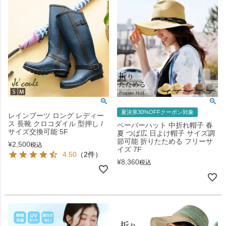
夏決算30%OFFクーポン対象
レインブーツ ロング レディー
ス 長靴 クロコダイル 型押し /
ペーパーハット 中折れ帽子 春
サイズ交換可能 5F
夏 つば広 日よけ帽子 サイズ調
節可能 折りたためる フリーサ
¥
2,500
税込
イズ 7F
4.50
（2件）
¥
8,360
税込