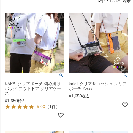
26
件中
1
-
26
件表示
KAKSI クリアポーチ 斜め掛け
kaksi クリアサコッシュ クリア
バッグ アウトドア クリアケー
ポーチ 2way
ス
¥
1,650
税込
¥
1,650
税込
5.00
（1件）