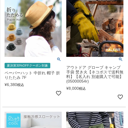
夏決算30%OFFクーポン対象
アウトドア グローブ キャンプ
手袋 焚き火【ネコポスで送料無
ペーパーハット 中折れ 帽子 折
料】【名入れ 別途購入で可能】
りたたみ 7F
(05000054r)
¥
6,380
税込
¥
8,000
税込