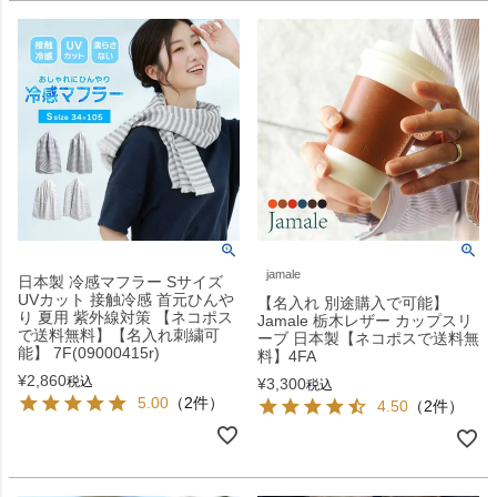
jamale
日本製 冷感マフラー Sサイズ
UVカット 接触冷感 首元ひんや
【名入れ 別途購入で可能】
り 夏用 紫外線対策 【ネコポス
Jamale 栃木レザー カップスリ
で送料無料】【名入れ刺繍可
ーブ 日本製【ネコポスで送料無
能】 7F(09000415r)
料】4FA
¥
2,860
税込
¥
3,300
税込
5.00
（2件）
4.50
（2件）