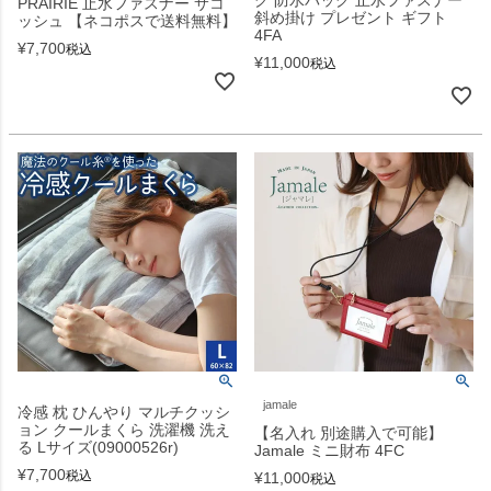
PRAIRIE 止水ファスナー サコ
斜め掛け プレゼント ギフト
ッシュ 【ネコポスで送料無料】
4FA
¥
7,700
税込
¥
11,000
税込
jamale
冷感 枕 ひんやり マルチクッシ
ョン クールまくら 洗濯機 洗え
【名入れ 別途購入で可能】
る Lサイズ(09000526r)
Jamale ミニ財布 4FC
¥
7,700
税込
¥
11,000
税込