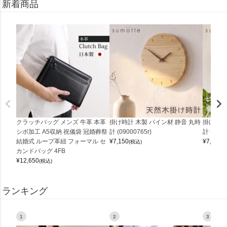
新着商品
クラッチバッグ メンズ 牛革 本革
掛け時計 木製 パイン材 静音 丸時
掛け時計
シボ加工 A5収納 祝儀袋 冠婚葬祭
計 (09000765r)
計 (0900
結婚式 ループ革紐 フォーマル セ
¥
7,150
¥
7,150
(税込)
(
カンドバッグ 4FB
¥
12,650
(税込)
ランキング
1
2
3