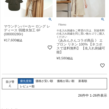
Filomo
マウンテンパーカー ロング レ
ディース 弱撥水加工 6F
※名入れ刺繍をご希望の方は、別途有料
(08000280r)
の名入れ刺繍を同じ買い物カゴでご購入
ください
¥
17,600
《あみんさんコラボ商品 》 エ
税込
プロン リネン 100% 【ネコポ
スで送料無料】 【名入れ刺繍可
能】
¥
8,580
税込
優先度順
価格が安い順
価格が高い順
新着順
並び替
え
レビュー順
26
件中
1
-
26
件表示