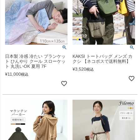
日本製 冷感 冷たい ブランケッ
KAKSI トートバッグ メンズ カ
ト ひんやり クール スローケッ
クシ 【ネコポスで送料無料】
ト 丸洗いOK 夏用 7F
¥
3,520
税込
¥
11,000
税込