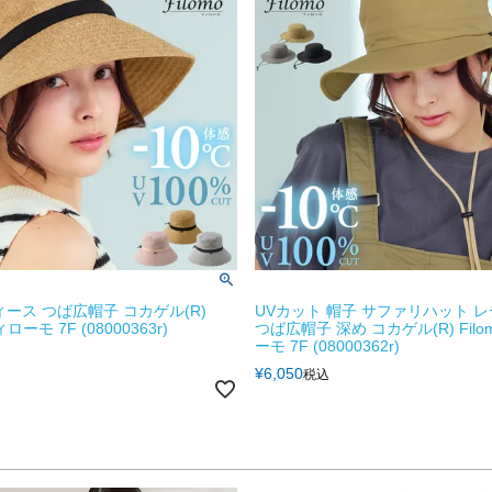
ィース つば広帽子 コカゲル(R)
UVカット 帽子 サファリハット 
ィローモ 7F (08000363r)
つば広帽子 深め コカゲル(R) Filo
ーモ 7F (08000362r)
¥
6,050
税込