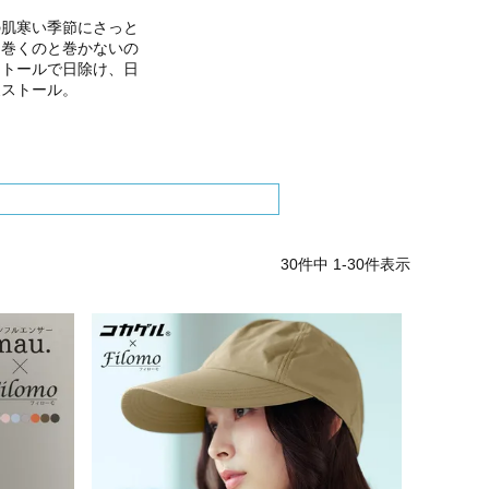
の肌寒い季節にさっと
に巻くのと巻かないの
ストールで日除け、日
夏ストール。
30
件中
1
-
30
件表示