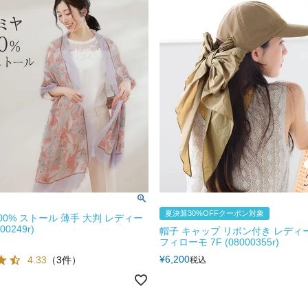
夏決算30%OFFクーポン対象
00% ストール 薄手 大判 レディー
00249r)
帽子 キャップ リボン付き レディース
フィローモ 7F (08000355r)
¥
6,200
4.33
（3件）
税込