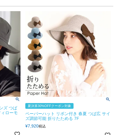
夏決算30%OFFクーポン対象
ンズ つば
 フィローモ
ペーパーハット リボン付き 春夏 つば広 サイ
ズ調節可能 折りたためる 7F
¥
7,920
税込