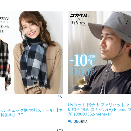
UVカット 帽子 サファリハット メ
広帽子 深め コカゲル(R) Filomo
 ウール チェック柄 大判ストール 【ネ
7F (08000362-mens-1r)
料無料】 7F
¥
6,050
税込