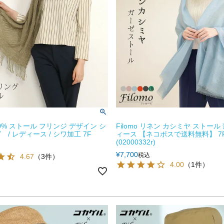
0% ストール フリンジ デザイン シ
Filomo リネン カシミヤ ストール
/ レディース / シワ加工 7F
ィース 【ネコポスで送料無料】 7
(02000332r)
¥
7,700
税込
4.67
（3件）
4.00
（1件）