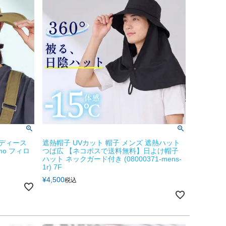
レディース
遮熱帽子 UVカット 帽子 メンズ 遮熱ハット
mo フィロ
つば広 【ネコポスで送料無料】日よけ帽子
ハット ネックガード付き (08000371-mens-
1r) 7F
¥
4,500
税込