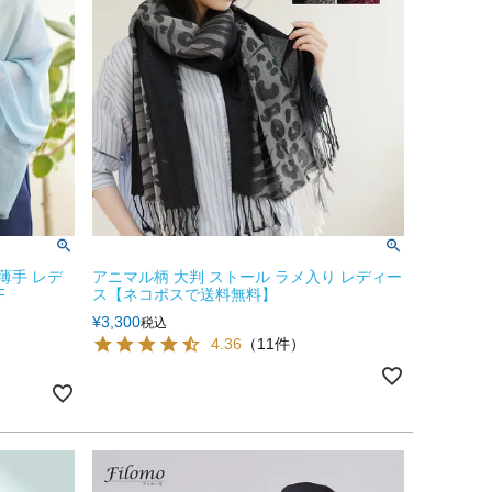
 薄手 レデ
アニマル柄 大判 ストール ラメ入り レディー
F
ス【ネコポスで送料無料】
¥
3,300
税込
4.36
（11件）