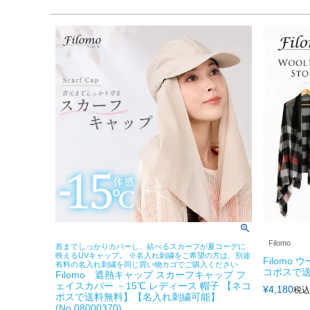
Filomo
首までしっかりカバーし、結べるスカーフが夏コーデに
映えるUVキャップ。 ※名入れ刺繍をご希望の方は、別途
Filomo
有料の名入れ刺繍を同じ買い物カゴでご購入ください
コポスで送
Filomo 遮熱キャップ スカーフキャップ フ
ェイスカバー －15℃ レディース 帽子 【ネコ
¥
4,180
税込
ポスで送料無料】【名入れ刺繍可能】
(No.08000370)