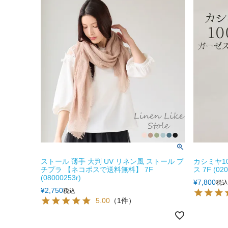
ストール 薄手 大判 UV リネン風 ストール プ
カシミヤ1
チプラ 【ネコポスで送料無料】 7F
ス 7F (020
(08000253r)
¥
7,800
税込
¥
2,750
税込
5.00
（1件）