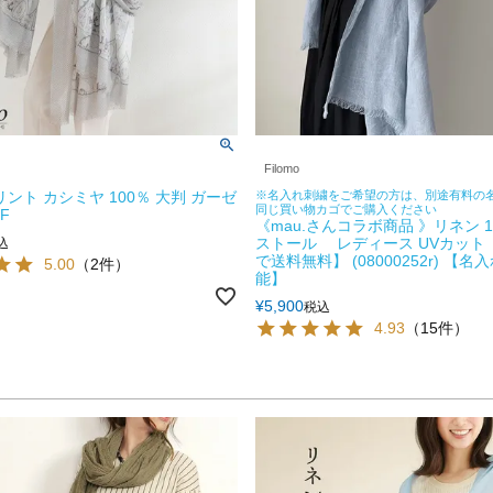
Filomo
 プリント カシミヤ 100％ 大判 ガーゼ
※名入れ刺繍をご希望の方は、別途有料の
同じ買い物カゴでご購入ください
F
《mau.さんコラボ商品 》リネン 1
ストール レディース UVカット
込
で送料無料】 (08000252r) 【
5.00
（2件）
能】
¥
5,900
税込
4.93
（15件）