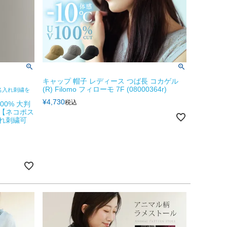
キャップ 帽子 レディース つば長 コカゲル
(R) Filomo フィローモ 7F (08000364r)
名入れ刺繍を
¥
4,730
税込
00% 大判
 【ネコポス
名入れ刺繍可