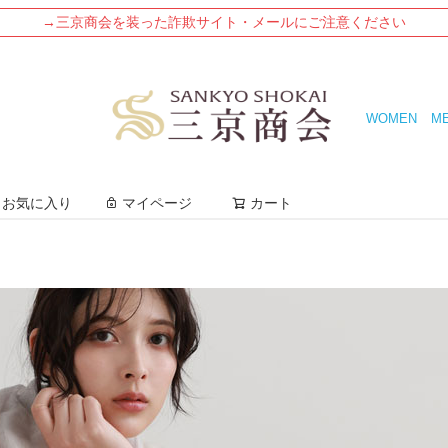
→三京商会を装った詐欺サイト・メールにご注意ください
WOMEN
M
検索
お気に入り
マイページ
カート