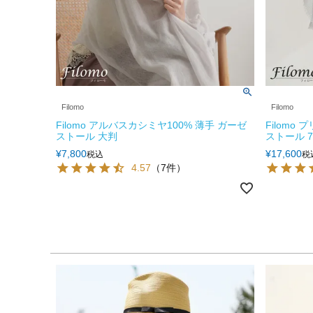
Filomo
Filomo
Filomo アルバスカシミヤ100% 薄手 ガーゼ
Filomo
ストール 大判
ストール 7
¥
7,800
¥
17,600
税込
税
4.57
（7件）