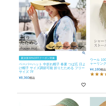
夏決算30%OFFクーポン対象
ウール 10
ャーリング 
ペーパーハット 中折れ帽子 春夏 つば広 日よ
け帽子 サイズ調節可能 折りたためる フリー
¥
4,180
税込
サイズ 7F
¥
8,360
税込