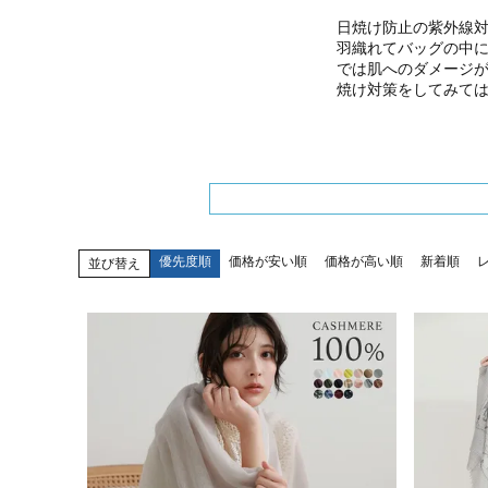
日焼け防止の紫外線
羽織れてバッグの中
では肌へのダメージ
焼け対策をしてみて
優先度順
価格が安い順
価格が高い順
新着順
並び替え