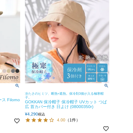
冷たさのヒミツ、断熱+遮熱。保冷剤3個が入る極寒帽
子。
 Filomo
GOKKAN 保冷帽子 保冷帽子 UVカット つば
広 首カバー付き 日よけ (08000350r)
¥
4,290
税込
4.00
（1件）