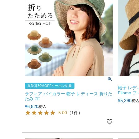
夏決算30%OFFクーポン対象
帽子 レデ
Filomo フ
ラフィア バイカラー 帽子 レディース 折りた
たみ 7F
¥
5,390
税込
¥
6,820
税込
5.00
（1件）