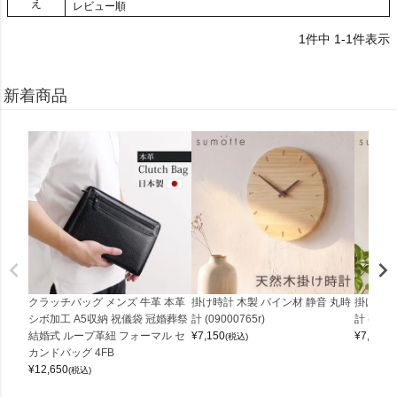
え
レビュー順
1
件中
1
-
1
件表示
新着商品
クラッチバッグ メンズ 牛革 本革
掛け時計 木製 パイン材 静音 丸時
掛け時計
シボ加工 A5収納 祝儀袋 冠婚葬祭
計 (09000765r)
計 (0900
結婚式 ループ革紐 フォーマル セ
¥
7,150
¥
7,150
(税込)
(
カンドバッグ 4FB
¥
12,650
(税込)