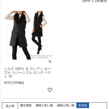
1
件中
1
-
1
件表示
シルク 100％ ＆ ロシアン セー
ブル リバーシブル ロング ベス
ト 7F
¥
253,000
税込
優先度順
価格が安い順
価格が高い順
新着順
並び替