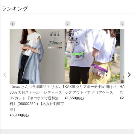
ランキング
1
2
3
《mau.さんコラボ商品 》リネン 1
KAKSI クリアポーチ 斜め掛けバ
HALEI
00% 大判ストール レディース
ッグ アウトドア クリアケース
Yバッグ 
UVカット 【ネコポスで送料無
¥
1,650
¥
22,000
(税込)
料】 (08000252r) 【名入れ刺繍可
能】
¥
5,900
(税込)