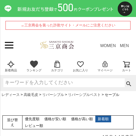
→三京商会を装った詐欺サイト・メールにご注意ください
WOMEN
MEN
新着商品
ランキング
カテゴリ
お気に入り
マイページ
カート
レディース
高級毛皮
リバーシブル
リバーシブルベスト
セーブル
優先度順
価格が安い順
価格が高い順
新着順
並び替
え
レビュー順