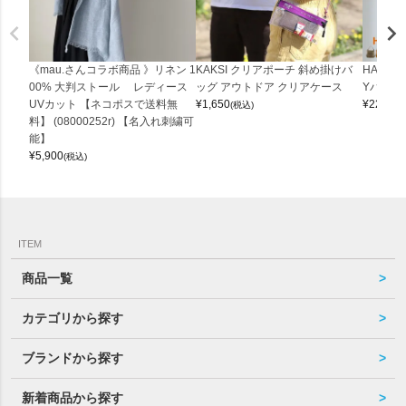
《mau.さんコラボ商品 》リネン 1
KAKSI クリアポーチ 斜め掛けバ
HALEI
00% 大判ストール レディース
ッグ アウトドア クリアケース
Yバッグ 
UVカット 【ネコポスで送料無
¥
1,650
¥
22,000
(税込)
料】 (08000252r) 【名入れ刺繍可
能】
¥
5,900
(税込)
ITEM
商品一覧
カテゴリから探す
ブランドから探す
新着商品から探す