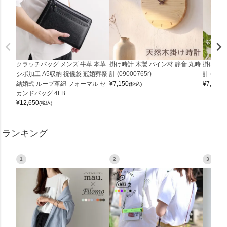
クラッチバッグ メンズ 牛革 本革
掛け時計 木製 パイン材 静音 丸時
掛け時計
シボ加工 A5収納 祝儀袋 冠婚葬祭
計 (09000765r)
計 (0900
結婚式 ループ革紐 フォーマル セ
¥
7,150
¥
7,150
(税込)
(
カンドバッグ 4FB
¥
12,650
(税込)
ランキング
1
2
3