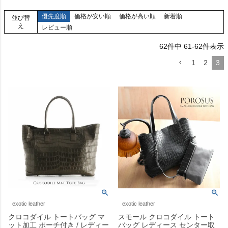
優先度順
価格が安い順
価格が高い順
新着順
並び替
え
レビュー順
62
件中
61
-
62
件表示
1
2
3
exotic leather
exotic leather
クロコダイル トートバッグ マ
スモール クロコダイル トート
ット加工 ポーチ付き / レディー
バッグ レディース センター取