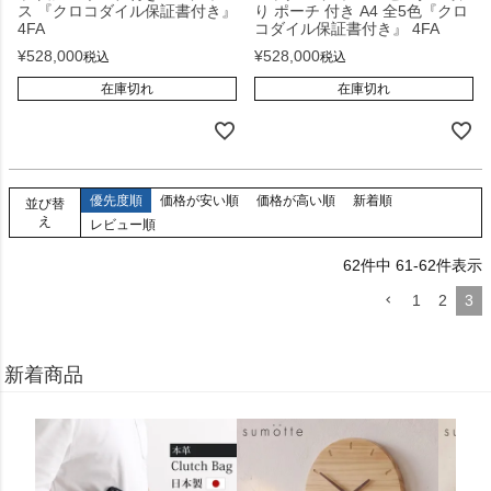
ス 『クロコダイル保証書付き』
り ポーチ 付き A4 全5色『クロ
4FA
コダイル保証書付き』 4FA
¥
528,000
¥
528,000
税込
税込
在庫切れ
在庫切れ
優先度順
価格が安い順
価格が高い順
新着順
並び替
え
レビュー順
62
件中
61
-
62
件表示
1
2
3
新着商品