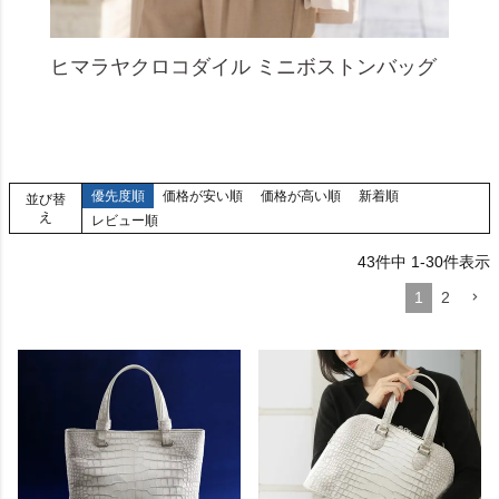
ヒマラヤクロコダイル ミニボストンバッグ
優先度順
価格が安い順
価格が高い順
新着順
並び替
え
レビュー順
43
件中
1
-
30
件表示
1
2