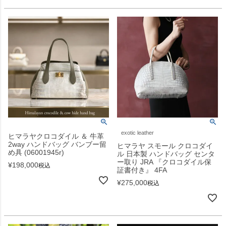
exotic leather
ヒマラヤクロコダイル ＆ 牛革
2way ハンドバッグ バンブー留
ヒマラヤ スモール クロコダイ
め具 (06001945r)
ル 日本製 ハンドバッグ センタ
ー取り JRA 『クロコダイル保
¥
198,000
税込
証書付き』 4FA
¥
275,000
税込