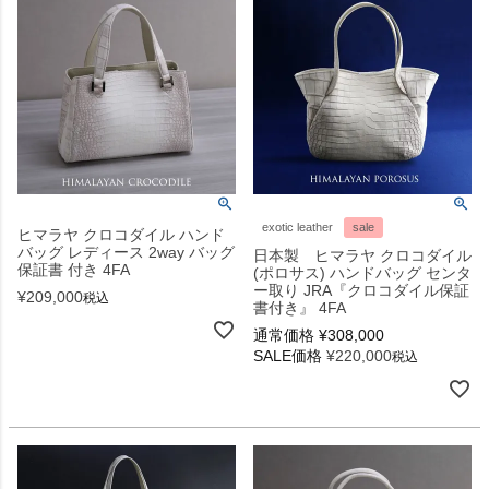
exotic leather
sale
ヒマラヤ クロコダイル ハンド
バッグ レディース 2way バッグ
日本製 ヒマラヤ クロコダイル
保証書 付き 4FA
(ポロサス) ハンドバッグ センタ
ー取り JRA『クロコダイル保証
¥
209,000
税込
書付き』 4FA
通常価格
¥
308,000
SALE価格
¥
220,000
税込