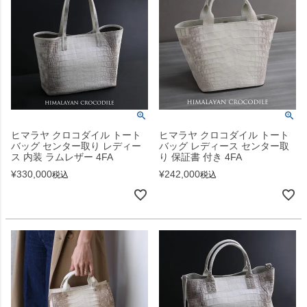
ヒマラヤ クロコダイル トート
ヒマラヤ クロコダイル トート
バッグ センター取り レディー
バッグ レディース センター取
ス 内装 ラムレザー 4FA
り 保証書 付き 4FA
¥
330,000
¥
242,000
税込
税込