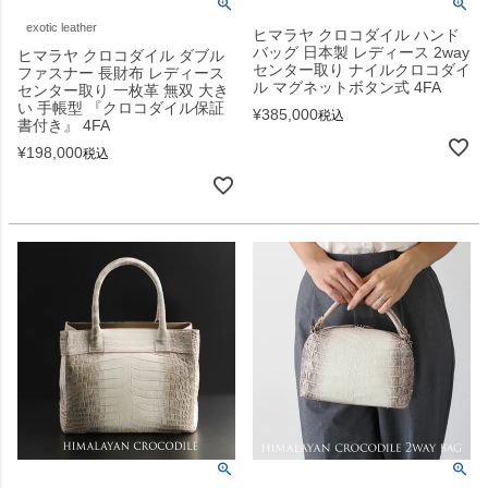
exotic leather
ヒマラヤ クロコダイル ハンド
バッグ 日本製 レディース 2way
ヒマラヤ クロコダイル ダブル
センター取り ナイルクロコダイ
ファスナー 長財布 レディース
ル マグネットボタン式 4FA
センター取り 一枚革 無双 大き
い 手帳型 『クロコダイル保証
¥
385,000
税込
書付き』 4FA
¥
198,000
税込