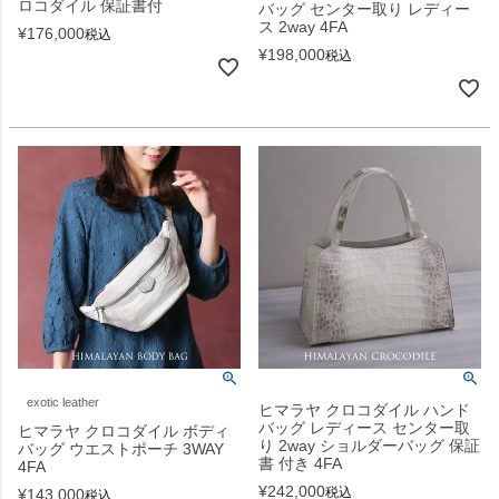
ロコダイル 保証書付
バッグ センター取り レディー
ス 2way 4FA
¥
176,000
税込
¥
198,000
税込
exotic leather
ヒマラヤ クロコダイル ハンド
バッグ レディース センター取
ヒマラヤ クロコダイル ボディ
り 2way ショルダーバッグ 保証
バッグ ウエストポーチ 3WAY
書 付き 4FA
4FA
¥
242,000
税込
¥
143,000
税込