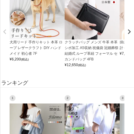
犬用リード 手作りキット 本革 ロ
クラッチバッグ メンズ 牛革 本革
掛け時計
ープ レザークラフト DIY ハンド
シボ加工 A5収納 祝儀袋 冠婚葬祭
計 (0900
メイド 初心者 7F
結婚式 ループ革紐 フォーマル セ
¥
7,150
(
¥
6,200
カンドバッグ 4FB
(税込)
¥
12,650
(税込)
ランキング
1
2
3