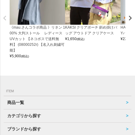
《mau.さんコラボ商品 》リネン 1
KAKSI クリアポーチ 斜め掛けバ
HALEI
00% 大判ストール レディース
ッグ アウトドア クリアケース
Yバッグ 
UVカット 【ネコポスで送料無
¥
1,650
¥
22,000
(税込)
料】 (08000252r) 【名入れ刺繍可
能】
¥
5,900
(税込)
ITEM
商品一覧
カテゴリから探す
ブランドから探す