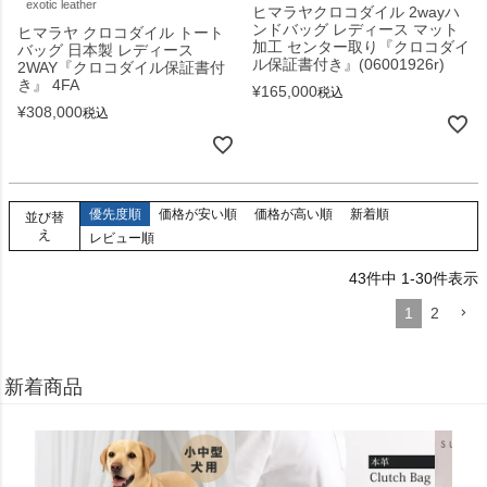
exotic leather
ヒマラヤクロコダイル 2wayハ
ンドバッグ レディース マット
ヒマラヤ クロコダイル トート
加工 センター取り『クロコダイ
バッグ 日本製 レディース
ル保証書付き』(06001926r)
2WAY『クロコダイル保証書付
き』 4FA
¥
165,000
税込
¥
308,000
税込
優先度順
価格が安い順
価格が高い順
新着順
並び替
え
レビュー順
43
件中
1
-
30
件表示
1
2
新着商品