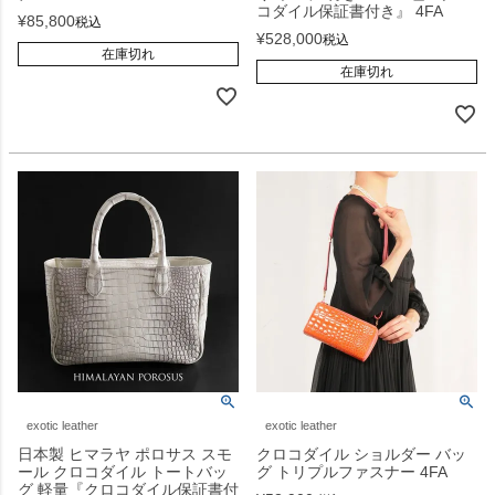
コダイル保証書付き』 4FA
¥
85,800
税込
¥
528,000
税込
在庫切れ
在庫切れ
exotic leather
exotic leather
日本製 ヒマラヤ ポロサス スモ
クロコダイル ショルダー バッ
ール クロコダイル トートバッ
グ トリプルファスナー 4FA
グ 軽量『クロコダイル保証書付