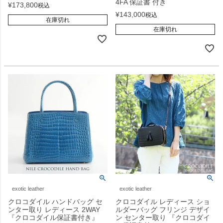
4FA 保証書 付き
¥
173,800
税込
¥
143,000
税込
在庫切れ
在庫切れ
exotic leather
exotic leather
クロコダイル ハンドバッグ セ
クロコダイル レディース ショ
ンター取り レディース 2WAY
ルダーバッグ フリンジ デザイ
『クロコダイル保証書付き』
ン センター取り 『クロコダイ