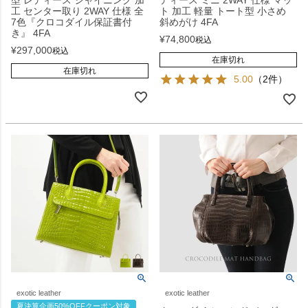
型 レディース シャイニング 加
ディース ミニ 2WAY 仕様 マッ
工 センター取り 2WAY 仕様 全
ト 加工 軽量 トート型 小さめ
7色『クロコダイル保証書付
斜めがけ 4FA
き』 4FA
¥
74,800
税込
¥
297,000
税込
在庫切れ
在庫切れ
5.00
（2件）
exotic leather
exotic leather
夏決算企画50%OFFクーポン対象