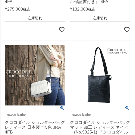
4FA
ル保証書付き』 4FA
¥
275,000
¥
132,000
税込
税込
在庫切れ
在庫切れ
exotic leather
exotic leather
クロコダイル ショルダーバッグ
クロコダイル ショルダーバッグ
レディース 日本製 全5色 JRA
マット 加工 レディース ネイビ
4FB
ー(No.9925-1) 『クロコダイル