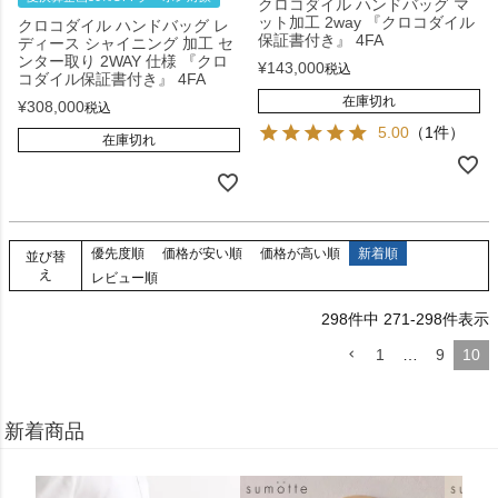
クロコダイル ハンドバッグ マ
ット加工 2way 『クロコダイル
クロコダイル ハンドバッグ レ
保証書付き』 4FA
ディース シャイニング 加工 セ
ンター取り 2WAY 仕様 『クロ
¥
143,000
税込
コダイル保証書付き』 4FA
在庫切れ
¥
308,000
税込
5.00
（1件）
在庫切れ
優先度順
価格が安い順
価格が高い順
新着順
並び替
え
レビュー順
298
件中
271
-
298
件表示
1
…
9
10
新着商品