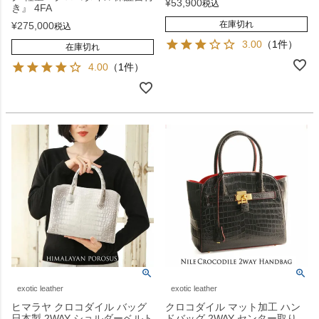
¥
53,900
税込
き』 4FA
在庫切れ
¥
275,000
税込
3.00
（1件）
在庫切れ
4.00
（1件）
exotic leather
exotic leather
ヒマラヤ クロコダイル バッグ
クロコダイル マット加工 ハン
日本製 2WAY ショルダーベルト
ドバッグ 2WAY センター取り