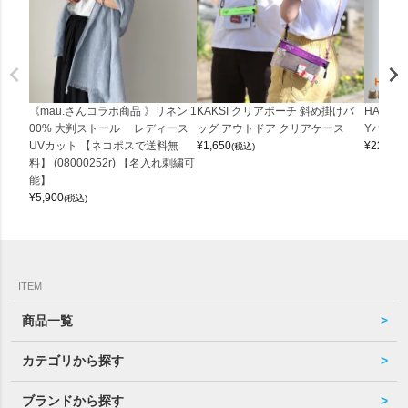
《mau.さんコラボ商品 》リネン 1
KAKSI クリアポーチ 斜め掛けバ
HALEI
00% 大判ストール レディース
ッグ アウトドア クリアケース
Yバッグ 
UVカット 【ネコポスで送料無
¥
1,650
¥
22,000
(税込)
料】 (08000252r) 【名入れ刺繍可
能】
¥
5,900
(税込)
ITEM
商品一覧
カテゴリから探す
ブランドから探す