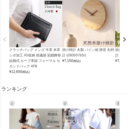
クラッチバッグ メンズ 牛革 本革
掛け時計 木製 パイン材 静音 丸時
掛け時計
シボ加工 A5収納 祝儀袋 冠婚葬祭
計 (09000765r)
計 (0900
結婚式 ループ革紐 フォーマル セ
¥
7,150
¥
7,150
(税込)
(
カンドバッグ 4FB
¥
12,650
(税込)
ランキング
1
2
3