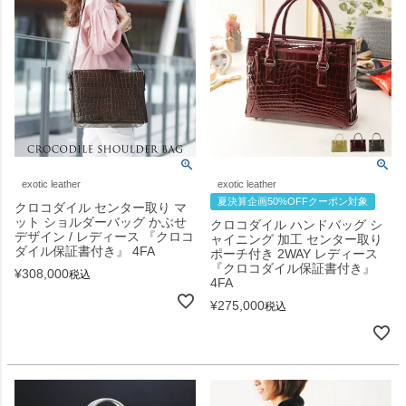
exotic leather
exotic leather
夏決算企画50%OFFクーポン対象
クロコダイル センター取り マ
ット ショルダーバッグ かぶせ
クロコダイル ハンドバッグ シ
デザイン / レディース 『クロコ
ャイニング 加工 センター取り
ダイル保証書付き』 4FA
ポーチ付き 2WAY レディース
『クロコダイル保証書付き』
¥
308,000
税込
4FA
¥
275,000
税込