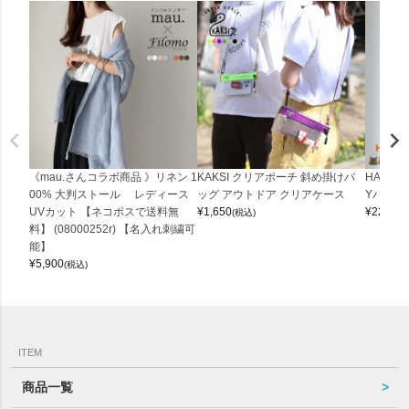
《mau.さんコラボ商品 》リネン 1
KAKSI クリアポーチ 斜め掛けバ
HALEI
00% 大判ストール レディース
ッグ アウトドア クリアケース
Yバッグ 
UVカット 【ネコポスで送料無
¥
1,650
¥
22,000
(税込)
料】 (08000252r) 【名入れ刺繍可
能】
¥
5,900
(税込)
ITEM
商品一覧