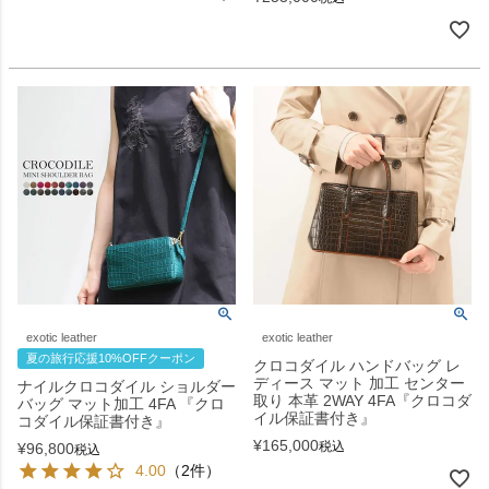
exotic leather
exotic leather
夏の旅行応援10%OFFクーポン
クロコダイル ハンドバッグ レ
ディース マット 加工 センター
ナイルクロコダイル ショルダー
取り 本革 2WAY 4FA『クロコダ
バッグ マット加工 4FA 『クロ
イル保証書付き』
コダイル保証書付き』
¥
165,000
税込
¥
96,800
税込
4.00
（2件）