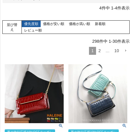
4
件中
1
-
4
件表示
優先度順
価格が安い順
価格が高い順
新着順
並び替
え
レビュー順
298
件中
1
-
30
件表示
1
2
…
10