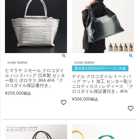
exotic leather
exotic leather
夏決算企画50%OFFクーポン対象
ヒマラヤ スモール クロコダイ
ル ハンドバッグ 日本製 センタ
ナイル クロコダイル トートバ
ー取り ポロサス JRA 4FA『ク
ッグ マット 加工 センター取り
ロコダイル保証書付き』
ニロティカス / レディース 『ク
ロコダイル保証書付き』4FA
¥
209,000
税込
¥
308,000
税込