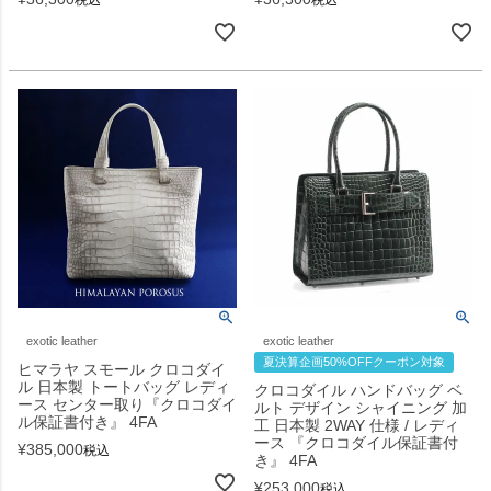
税込
税込
exotic leather
exotic leather
夏決算企画50%OFFクーポン対象
ヒマラヤ スモール クロコダイ
ル 日本製 トートバッグ レディ
クロコダイル ハンドバッグ ベ
ース センター取り『クロコダイ
ルト デザイン シャイニング 加
ル保証書付き』 4FA
工 日本製 2WAY 仕様 / レディ
ース 『クロコダイル保証書付
¥
385,000
税込
き』 4FA
¥
253,000
税込