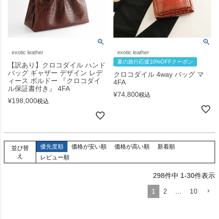
exotic leather
exotic leather
夏の旅行応援10%OFFクーポン
【訳あり】クロコダイル ハンド
バッグ ギャザー デザイン レデ
クロコダイル 4way バッグ マ
ィース ボルドー 『クロコダイ
4FA
ル保証書付き』 4FA
¥
74,800
税込
¥
198,000
税込
優先度順
価格が安い順
価格が高い順
新着順
並び替
え
レビュー順
298
件中
1
-
30
件表示
1
2
…
10