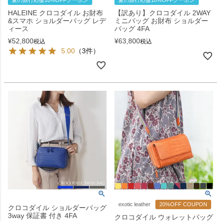
夏の旅行応援10%OFFクーポン
夏の旅行応援10%OFFクーポン
HALEINE クロコダイル お財布
【訳あり】クロコダイル 2WAY
&スマホ ショルダーバッグ レデ
ミニバッグ お財布 ショルダー
ィース
バッグ 4FA
¥
52,800
¥
63,800
税込
税込
5.00
（3件）
exotic leather
20%OFF COUPON
クロコダイル ショルダーバッグ
3way 保証書 付き 4FA
クロコダイル ウォレットバッグ