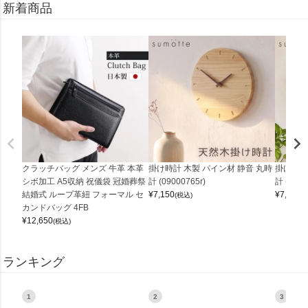
新着商品
クラッチバッグ メンズ 牛革 本革
掛け時計 木製 パイン材 静音 丸時
掛け時計
シボ加工 A5収納 祝儀袋 冠婚葬祭
計 (09000765r)
計 (0900
結婚式 ループ革紐 フォーマル セ
¥
7,150
¥
7,150
(税込)
(
カンドバッグ 4FB
¥
12,650
(税込)
ランキング
1
2
3