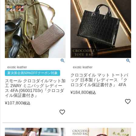
exotic leather
exotic leather
夏決算企画50%OFFクーポン対象
クロコダイル マット トートバ
ッグ 日本製 / レディース 『ク
スモール クロコダイルマット加
ロコダイル保証書付き』 4FA
工 2WAY ミニバッグ レディー
ス 4FA (06001703r)『クロコダ
¥
184,800
税込
イル保証書付き』
¥
107,800
税込