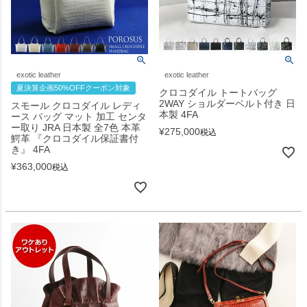
exotic leather
exotic leather
夏決算企画50%OFFクーポン対象
クロコダイル トートバッグ
2WAY ショルダーベルト付き 日
スモール クロコダイル レディ
本製 4FA
ース バッグ マット 加工 センタ
ー取り JRA 日本製 全7色 本革
¥
275,000
税込
鰐革 『クロコダイル保証書付
き』 4FA
¥
363,000
税込