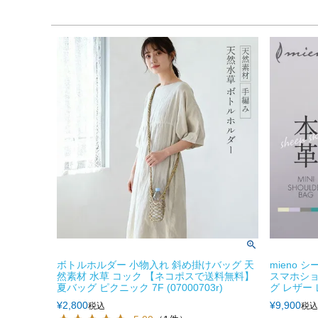
ボトルホルダー 小物入れ 斜め掛けバッグ 天
mieno
然素材 水草 コック 【ネコポスで送料無料】
スマホショ
夏バッグ ピクニック 7F (07000703r)
グ レザー レ
¥
2,800
¥
9,900
税込
税込