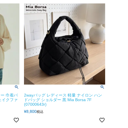
ー 巾着バ
2wayバッグ レディース 軽量 ナイロン ハン
ェイクファ
ドバッグ ショルダー 黒 Mia Borsa 7F
(07000643r)
¥
8,800
税込