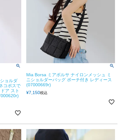
Mia Borsa ミアボルサ ナイロンメッシュ ミ
ニショルダーバッグ ポーチ付き レディース
ス ショルダ
(07000669r)
【ネコポスで
ドア スト
¥
7,150
税込
00620r)