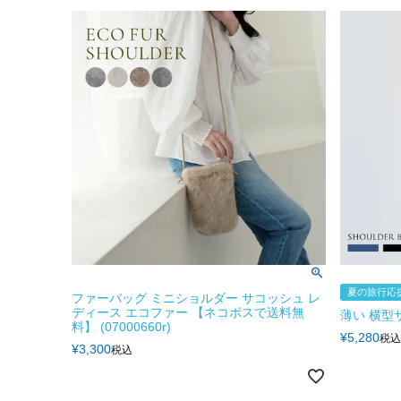
夏の旅行応援
ファーバッグ ミニショルダー サコッシュ レ
ディース エコファー 【ネコポスで送料無
薄い 横型
料】 (07000660r)
¥
5,280
税込
¥
3,300
税込