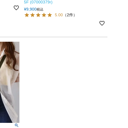
5F (07000379r)
¥
9,900
税込
5.00
（2件）