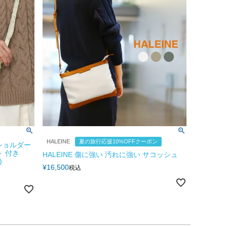
HALEINE
夏の旅行応援10%OFFクーポン
ショルダー
ト 付き
HALEINE 傷に強い 汚れに強い サコッシュ
)
¥
16,500
税込