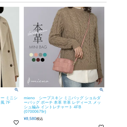
ー ミニシ
mieno シープスキン ミニバッグ ショルダ
風 7F
ーバッグ ポーチ 本革 羊革 レディース メッ
シュ編み イントレチャート 4FB
(07000679r)
¥
8,580
税込