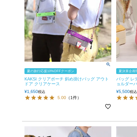
夏の旅行応援10%OFFクーポン
夏決算企画5
KAKSI クリアポーチ 斜め掛けバッグ アウト
バッグ レ
ドア クリアケース
ョルダーバッグ 
¥
1,650
¥
5,500
税込
税込
5.00
（1件）