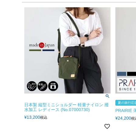
夏の旅行応援
日本製 縦型ミニショルダー 軽量ナイロン 撥
水加工 レディース (No.07000730)
PRAIRI
¥
13,200
税込
¥
24,200
税