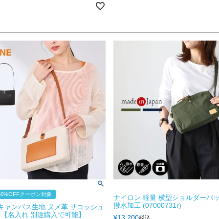
0%OFFクーポン対象
ナイロン 軽量 横型ショルダーバッ
撥水加工 (07000731r)
E キャンパス生地 ヌメ革 サコッシュ
【名入れ 別途購入で可能】
¥
13,200
税込