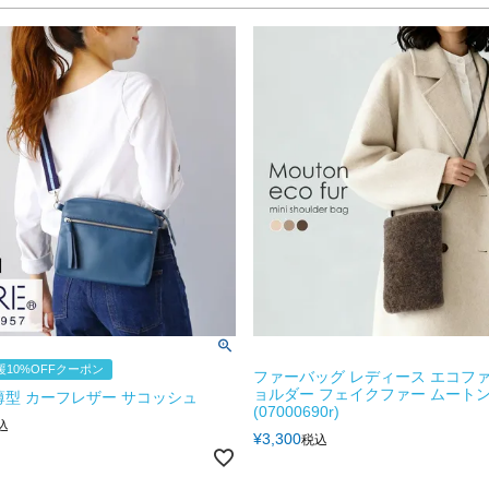
10%OFFクーポン
ファーバッグ レディース エコファ
ョルダー フェイクファー ムートン
E 薄型 カーフレザー サコッシュ
(07000690r)
込
¥
3,300
税込