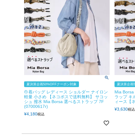
夏決算企画50%OFFクーポン対象
夏決算企画5
巾着バッグ レディース ショルダー ナイロン
Mia Bo
軽量 小さめ 【ネコポスで送料無料】 サコッ
ラップ キ
シュ 撥水 Mia Borsa 選べるストラップ 7F
ィース【
(07000617r)
¥
3,630
税込
¥
4,180
税込