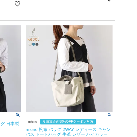
mieno
夏決算企画50%OFFクーポン対象
グ 日本製
mieno 帆布 バッグ 2WAY レディース キャン
バス トートバッグ 牛革 レザー バイカラー