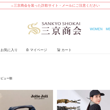
→三京商会を装った詐欺サイト・メールにご注意ください
WOMEN
M
検索
お気に入り
マイページ
カート
レビュー順