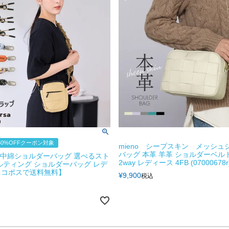
0%OFFクーポン対象
mieno シープスキン メッシュ
バッグ 本革 羊革 ショルダーベル
rsa 中綿ショルダーバッグ 選べるスト
2way レディース 4FB (07000678r
ルティング ショルダーバッグ レデ
ネコポスで送料無料】
¥
9,900
税込