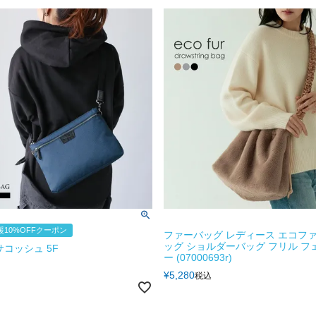
10%OFFクーポン
ファーバッグ レディース エコファ
ッグ ショルダーバッグ フリル フ
サコッシュ 5F
ー (07000693r)
¥
5,280
税込