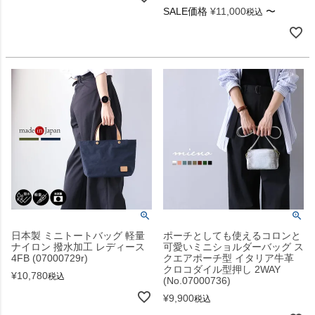
SALE価格
¥
11,000
〜
税込
日本製 ミニトートバッグ 軽量
ポーチとしても使えるコロンと
ナイロン 撥水加工 レディース
可愛いミニショルダーバッグ ス
4FB (07000729r)
クエアポーチ型 イタリア牛革
クロコダイル型押し 2WAY
¥
10,780
税込
(No.07000736)
¥
9,900
税込