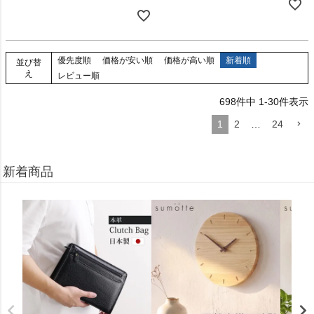
優先度順
価格が安い順
価格が高い順
新着順
並び替
え
レビュー順
698
件中
1
-
30
件表示
1
2
…
24
新着商品