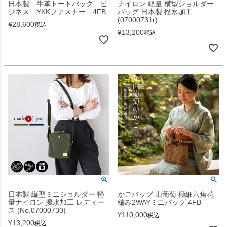
日本製 牛革トートバッグ ビ
ナイロン 軽量 横型ショルダー
ジネス YKKファスナー 4FB
バッグ 日本製 撥水加工
(07000731r)
¥
28,600
税込
¥
13,200
税込
日本製 縦型ミニショルダー 軽
かごバッグ 山葡萄 極細六角花
量ナイロン 撥水加工 レディー
編み2WAYミニバッグ 4FB
ス (No.07000730)
¥
110,000
税込
¥
13,200
税込