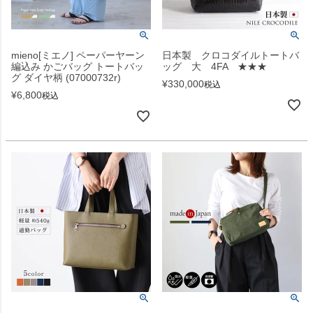
mieno[ミエノ] ペーパーヤーン
日本製 クロコダイルトートバ
編込み かごバッグ トートバッ
ッグ 大 4FA ★★★
グ ダイヤ柄 (07000732r)
¥
330,000
税込
¥
6,800
税込