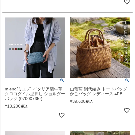
mieno[ミエノ] イタリア製牛革
山葡萄 網代編み トートバッグ
クロコダイル型押し ショルダー
かごバッグ レディース 4FB
バッグ (07000735r)
¥
39,600
税込
¥
13,200
税込