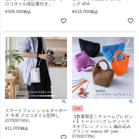
ロコダイル保証書付き』
ッグ 4FA
¥
308,000
¥
418,000
税込
税込
sale
スマートフォン ショルダーポー
チ 牛革 クロコダイル型押し
【数量限定！チャームプレゼン
(07000740r)
ト】トートバッグ レディース
ネオプレン メッシュ 編み込み
¥
11,000
税込
ブランド mieno 4F (set-
07000739r)