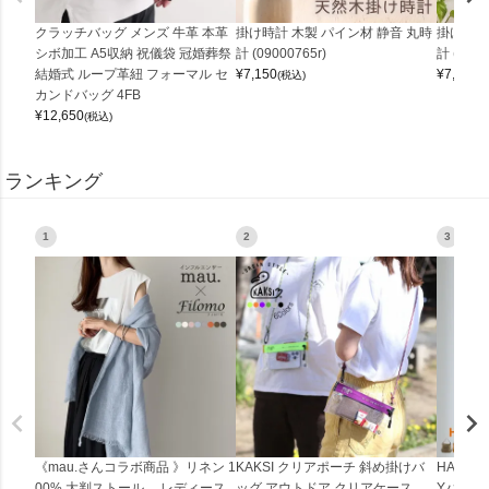
クラッチバッグ メンズ 牛革 本革
掛け時計 木製 パイン材 静音 丸時
掛け時計
シボ加工 A5収納 祝儀袋 冠婚葬祭
計 (09000765r)
計 (0900
結婚式 ループ革紐 フォーマル セ
¥
7,150
¥
7,150
(税込)
(
カンドバッグ 4FB
¥
12,650
(税込)
ランキング
1
2
3
《mau.さんコラボ商品 》リネン 1
KAKSI クリアポーチ 斜め掛けバ
HALEI
00% 大判ストール レディース
ッグ アウトドア クリアケース
Yバッグ 