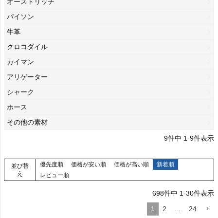
オーストリッチ
パイソン
牛革
クロコダイル
カイマン
アリゲーター
シャーク
ホース
その他の素材
9
件中
1
-
9
件表示
優先度順
価格が安い順
価格が高い順
新着順
並び替
え
レビュー順
698
件中
1
-
30
件表示
1
2
…
24