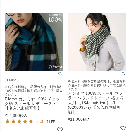
Filomo
※名入れ刺繍をご希望の方は、別途有料
の名入れ刺繍を同じ買い物カゴでご購入
※名入れ刺繍をご希望の方は、別途有料
ください
の名入れ刺繍を同じ買い物カゴでご購入
カシミヤ 100% ストール マフ
ください
ラー ハウンドトゥース 格子柄
Filomo カシミヤ 100% チェッ
大判 【184cm×60cm】 7F
ク柄 ストール レディース 7F
(02000334r) 【名入れ刺繍可
【名入れ刺繍可能】
能】
¥
14,300
税込
¥
11,000
税込
5.00
（1件）