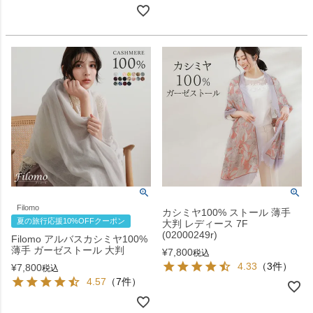
Filomo
カシミヤ100% ストール 薄手
夏の旅行応援10%OFFクーポン
大判 レディース 7F
(02000249r)
Filomo アルバスカシミヤ100%
薄手 ガーゼストール 大判
¥
7,800
税込
4.33
（3件）
¥
7,800
税込
4.57
（7件）