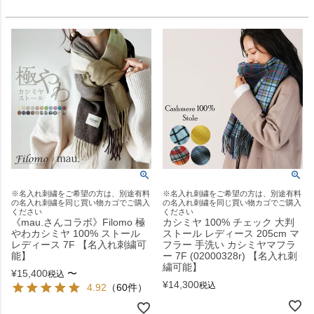
※名入れ刺繍をご希望の方は、別途有料
※名入れ刺繍をご希望の方は、別途有料
の名入れ刺繍を同じ買い物カゴでご購入
の名入れ刺繍を同じ買い物カゴでご購入
ください
ください
《mau.さんコラボ》Filomo 極
カシミヤ 100% チェック 大判
やわカシミヤ 100% ストール
ストール レディース 205cm マ
レディース 7F 【名入れ刺繍可
フラー 手洗い カシミヤマフラ
能】
ー 7F (02000328r) 【名入れ刺
繍可能】
¥
15,400
〜
税込
¥
14,300
税込
4.92
（60件）