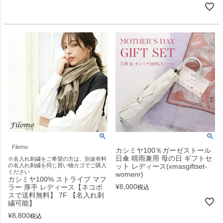
Filomo
カシミヤ100％ガーゼストール
日傘 晴雨兼用 母の日 ギフトセ
※名入れ刺繍をご希望の方は、別途有料
の名入れ刺繍を同じ買い物カゴでご購入
ット レディース(xmasgiftset-
ください
womenr)
カシミヤ100% ストライプ マフ
¥
8,000
ラー 厚手 レディース【ネコポ
税込
スで送料無料】 7F 【名入れ刺
繍可能】
¥
8,800
税込