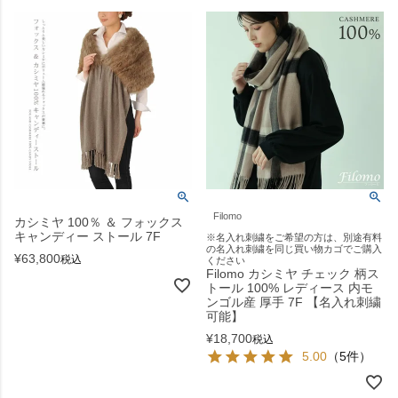
Filomo
カシミヤ 100％ ＆ フォックス
キャンディー ストール 7F
※名入れ刺繍をご希望の方は、別途有料
の名入れ刺繍を同じ買い物カゴでご購入
¥
63,800
税込
ください
Filomo カシミヤ チェック 柄ス
トール 100% レディース 内モ
ンゴル産 厚手 7F 【名入れ刺繍
可能】
¥
18,700
税込
5.00
（5件）