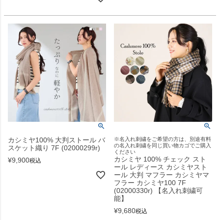
カシミヤ100% 大判ストール バ
※名入れ刺繍をご希望の方は、別途有料
の名入れ刺繍を同じ買い物カゴでご購入
スケット織り 7F (02000299r)
ください
カシミヤ 100% チェック スト
¥
9,900
税込
ール レディース カシミヤスト
ール 大判 マフラー カシミヤマ
フラー カシミヤ100 7F
(02000330r) 【名入れ刺繍可
能】
¥
9,680
税込