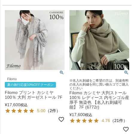
Filomo
※名入れ刺繍をご希望の方は、別途有料
の名入れ刺繍を同じ買い物カゴでご購入
夏の旅行応援10%OFFクーポン
ください
Filomo プリント カシミヤ
Filomo カシミヤ 大判ストール
100％ 大判 ガーゼストール 7F
100％ レディース 内モンゴル産
厚手 無染色 【名入れ刺繍可
¥
17,600
税込
能】 7F (6772r)
5.00
（2件）
¥
17,600
税込
4.76
（21件）