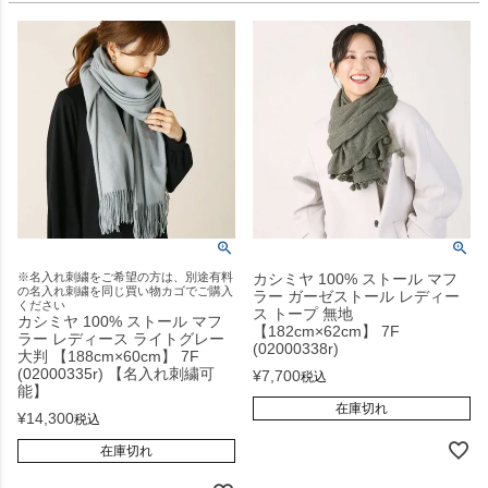
※名入れ刺繍をご希望の方は、別途有料
カシミヤ 100% ストール マフ
の名入れ刺繍を同じ買い物カゴでご購入
ラー ガーゼストール レディー
ください
ス トープ 無地
カシミヤ 100% ストール マフ
【182cm×62cm】 7F
ラー レディース ライトグレー
(02000338r)
大判 【188cm×60cm】 7F
(02000335r) 【名入れ刺繍可
¥
7,700
税込
能】
在庫切れ
¥
14,300
税込
在庫切れ