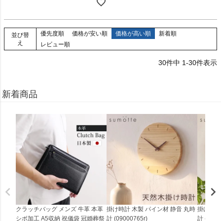
優先度順
価格が安い順
価格が高い順
新着順
並び替
え
レビュー順
30
件中
1
-
30
件表示
新着商品
クラッチバッグ メンズ 牛革 本革
掛け時計 木製 パイン材 静音 丸時
掛け時計
シボ加工 A5収納 祝儀袋 冠婚葬祭
計 (09000765r)
計 (0900