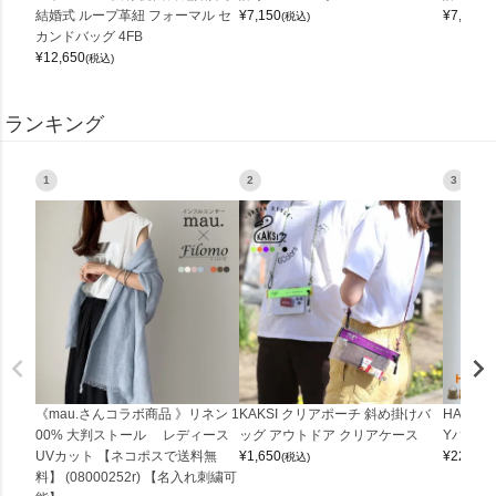
結婚式 ループ革紐 フォーマル セ
¥
7,150
¥
7,150
(税込)
(
カンドバッグ 4FB
¥
12,650
(税込)
ランキング
1
2
3
《mau.さんコラボ商品 》リネン 1
KAKSI クリアポーチ 斜め掛けバ
HALEI
00% 大判ストール レディース
ッグ アウトドア クリアケース
Yバッグ 
UVカット 【ネコポスで送料無
¥
1,650
¥
22,000
(税込)
料】 (08000252r) 【名入れ刺繍可