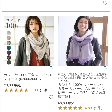
カシミヤ100% 三角ストール レ
※名入れ刺繍をご希望の方は、別途有料
の名入れ刺繍を同じ買い物カゴでご購入
ディース (02000300r) 7F
ください
カシミヤ 100% ストール バイ
¥
8,800
税込
カラー リバーシブル デザイン
4.80
（5件）
レディース 大判7F 【名入れ刺
繍可能】
¥
8,800
税込
4.89
（9件）