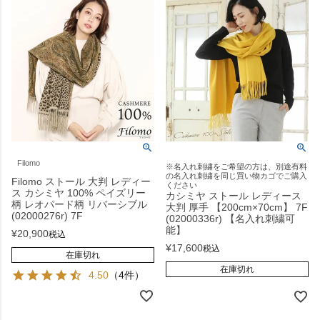
Filomo
※名入れ刺繍をご希望の方は、別途有料
の名入れ刺繍を同じ買い物カゴでご購入
Filomo ストール 大判 レディー
ください
ス カシミヤ 100% ペイズリー
カシミヤ ストール レディース
柄 レオパード柄 リバーシブル
大判 厚手 【200cm×70cm】 7F
(02000276r) 7F
(02000336r) 【名入れ刺繍可
能】
¥
20,900
税込
¥
17,600
税込
在庫切れ
在庫切れ
4.50
（4件）