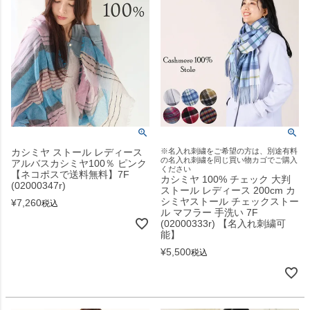
カシミヤ ストール レディース
※名入れ刺繍をご希望の方は、別途有料
の名入れ刺繍を同じ買い物カゴでご購入
アルバスカシミヤ100％ ピンク
ください
【ネコポスで送料無料】7F
カシミヤ 100% チェック 大判
(02000347r)
ストール レディース 200cm カ
シミヤストール チェックストー
¥
7,260
税込
ル マフラー 手洗い 7F
(02000333r) 【名入れ刺繍可
能】
¥
5,500
税込