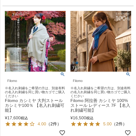
Filomo
Filomo
※名入れ刺繍をご希望の方は、別途有料
※名入れ刺繍をご希望の方は、別途有料
の名入れ刺繍を同じ買い物カゴでご購入
の名入れ刺繍を同じ買い物カゴでご購入
ください
ください
Filomo カシミヤ 大判ストール
Filomo 阿拉善 カシミヤ 100%
カシミヤ100％ 【名入れ刺繍可
ストール レディース 7F 【名入
能】
れ刺繍可能】
¥
17,600
¥
16,500
税込
税込
4.00
（2件）
5.00
（2件）