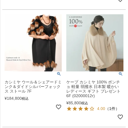
カシミヤ ウール＆シェアードミ
ケープ カシミヤ 100% ポンチ
ンク＆ダイドシルバーフォック
ョ 軽量 弱撥水 日本製 暖かい
ス ストール 7F
レディース ギフト プレゼント
6F (02000012r)
¥
184,800
税込
¥
85,800
税込
4.00
（1件）